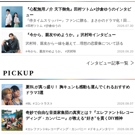
『心配無用ノ介 天下御免』田村ツトム×沙倉ゆうのインタビ
ュー
『侍タイムスリッパー』ファンに贈る、まさかのドラマ化！田村ツトム×沙倉ゆうのが語る『心配無用ノ介』撮影秘話
#田村ツトム
#沙倉ゆうの
2026.07.30
『今から、親友やめようか。』沢村玲インタビュー
沢村玲、親友から一線を越えて…理想の恋愛像について語る
#今から、親友やめようか。
#沢村玲
2026.06.20
インタビュー記事一覧
PICKUP
夏BLが真っ盛り！ 胸キュンも感動も運んでくれるおすすめ
ドラマ3選
#BL
#コントラスト
2026.08.07
奇妙で自由な音楽家集団の真実とは？『エレファント6レコー
ディング・カンパニー』が教える“好き”を貫くDIY精神
#エレファント6レコーディング・カンパニー
#ドキュメンタリー
2026.08.05