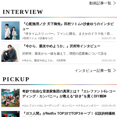
動画記事一覧
INTERVIEW
『心配無用ノ介 天下御免』田村ツトム×沙倉ゆうのインタビ
ュー
『侍タイムスリッパー』ファンに贈る、まさかのドラマ化！田村ツトム×沙倉ゆうのが語る『心配無用ノ介』撮影秘話
#田村ツトム
#沙倉ゆうの
2026.07.30
『今から、親友やめようか。』沢村玲インタビュー
沢村玲、親友から一線を越えて…理想の恋愛像について語る
#今から、親友やめようか。
#沢村玲
2026.06.20
インタビュー記事一覧
PICKUP
奇妙で自由な音楽家集団の真実とは？『エレファント6レコー
ディング・カンパニー』が教える“好き”を貫くDIY精神
#エレファント6レコーディング・カンパニー
#ドキュメンタリー
2026.08.05
『ガス人間』がNetflix TOP10でTOP3キープ！ 伝説的特撮映