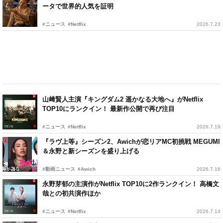
ータで世界的人気を証明
#ニュース
#Netflix
2026.7.23
山﨑賢人主演『キングダム2 遥かなる大地へ』がNetflix
TOP10にランクイン！ 最新作公開で再び注目
#ニュース
#Netflix
2026.7.19
『ラヴ上等』シーズン2、Awichが恋リアMC初挑戦 MEGUMI
＆永野と新シーズンを盛り上げる
#動画ニュース
#Awich
2026.7.16
永野芽郁の主演作がNetflix TOP10に2作ランクイン！ 高橋文
哉との初共演作ほか
#ニュース
#Netflix
2026.7.14