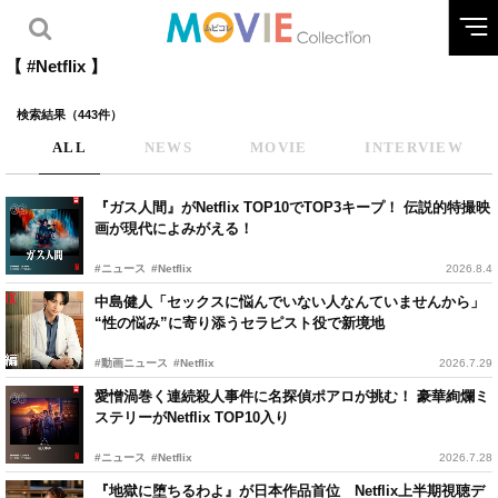
【 #Netflix 】
検索結果（443件）
ALL
NEWS
MOVIE
INTERVIEW
『ガス人間』がNetflix TOP10でTOP3キープ！ 伝説的特撮映
画が現代によみがえる！
#ニュース
#Netflix
2026.8.4
中島健人「セックスに悩んでいない人なんていませんから」
“性の悩み”に寄り添うセラピスト役で新境地
#動画ニュース
#Netflix
2026.7.29
愛憎渦巻く連続殺人事件に名探偵ポアロが挑む！ 豪華絢爛ミ
ステリーがNetflix TOP10入り
#ニュース
#Netflix
2026.7.28
『地獄に堕ちるわよ』が日本作品首位 Netflix上半期視聴デ