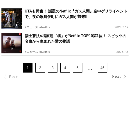
UTAも興奮！ 話題のNetflix『ガス人間』空中ゲリライベント
で、夜の歌舞伎町にガス人間が襲来!!
#ニュース
#Netflix
2026.7.12
福士蒼汰×福原遥『楓』がNetflix TOP10第1位！ スピッツの
名曲から生まれた愛の物語
#ニュース
#Netflix
2026.7.6
...
1
2
3
4
5
45
Prev
Next