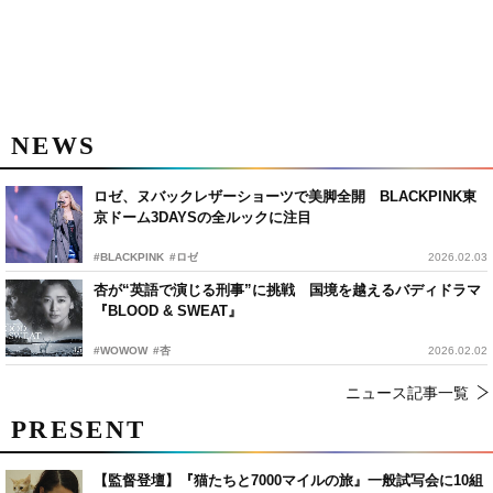
NEWS
ロゼ、ヌバックレザーショーツで美脚全開 BLACKPINK東
京ドーム3DAYSの全ルックに注目
#BLACKPINK
#ロゼ
2026.02.03
杏が“英語で演じる刑事”に挑戦 国境を越えるバディドラマ
『BLOOD & SWEAT』
#WOWOW
#杏
2026.02.02
ニュース記事一覧
PRESENT
【監督登壇】『猫たちと7000マイルの旅』一般試写会に10組