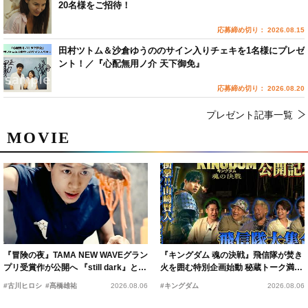
20名様をご招待！
応募締め切り： 2026.08.15
田村ツトム＆沙倉ゆうののサイン入りチェキを1名様にプレゼ
ント！／『心配無用ノ介 天下御免』
応募締め切り： 2026.08.20
プレゼント記事一覧
MOVIE
『冒険の夜』TAMA NEW WAVEグラン
『キングダム 魂の決戦』飛信隊が焚き
プリ受賞作が公開へ 『still dark』と同
火を囲む特別企画始動 秘蔵トーク満載
時上映決定
の“キングダムキャンプ”開催
#古川ヒロシ
#髙橋雄祐
2026.08.06
#キングダム
2026.08.06