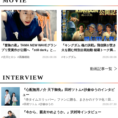
MOVIE
『冒険の夜』TAMA NEW WAVEグラン
『キングダム 魂の決戦』飛信隊が焚き
プリ受賞作が公開へ 『still dark』と同
火を囲む特別企画始動 秘蔵トーク満載
時上映決定
の“キングダムキャンプ”開催
#古川ヒロシ
#髙橋雄祐
2026.08.06
#キングダム
2026.08.06
動画記事一覧
INTERVIEW
『心配無用ノ介 天下御免』田村ツトム×沙倉ゆうのインタビ
ュー
『侍タイムスリッパー』ファンに贈る、まさかのドラマ化！田村ツトム×沙倉ゆうのが語る『心配無用ノ介』撮影秘話
#田村ツトム
#沙倉ゆうの
2026.07.30
『今から、親友やめようか。』沢村玲インタビュー