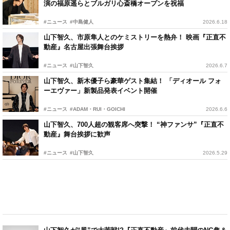
演の福原遥らとブルガリ心斎橋オープンを祝福
#ニュース
#中島健人
2026.6.18
山下智久、市原隼人とのケミストリーを熱弁！ 映画『正直不
動産』名古屋出張舞台挨拶
#ニュース
#山下智久
2026.6.7
山下智久、新木優子ら豪華ゲスト集結！ 「ディオール フォ
ーエヴァー」新製品発表イベント開催
#ニュース
#ADAM・RUI・GOICHI
2026.6.6
山下智久、700人超の観客席へ突撃！ “神ファンサ”『正直不
動産』舞台挨拶に歓声
#ニュース
#山下智久
2026.5.29