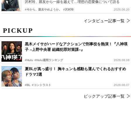
沢村玲、親友から一線を越えて…理想の恋愛像について語る
#今から、親友やめようか。
#沢村玲
2026.06.20
インタビュー記事一覧
PICKUP
黒木メイサがハードなアクションで刑事役を熱演！『八神瑛
子 –上野中央署 組織犯罪対策課–』
#Hulu
#Hulu週間ランキング
2026.08.08
夏BLが真っ盛り！ 胸キュンも感動も運んでくれるおすすめ
ドラマ3選
#BL
#コントラスト
2026.08.07
ピックアップ記事一覧