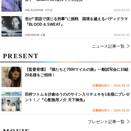
#BLACKPINK
#ロゼ
2026.02.03
杏が“英語で演じる刑事”に挑戦 国境を越えるバディドラマ
『BLOOD & SWEAT』
#WOWOW
#杏
2026.02.02
ニュース記事一覧
PRESENT
【監督登壇】『猫たちと7000マイルの旅』一般試写会に10組
20名様をご招待！
応募締め切り： 2026.08.15
田村ツトム＆沙倉ゆうののサイン入りチェキを1名様にプレゼ
ント！／『心配無用ノ介 天下御免』
応募締め切り： 2026.08.20
プレゼント記事一覧