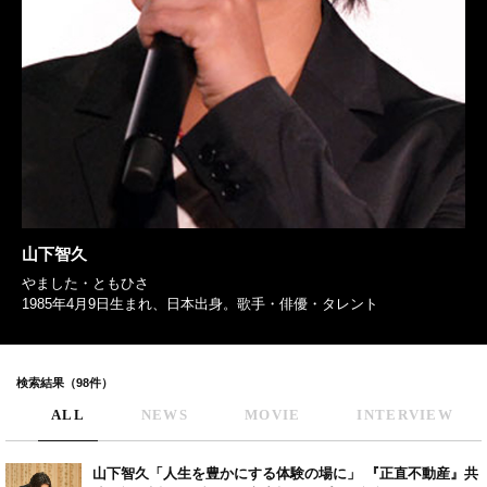
山下智久
やました・ともひさ
1985年4月9日生まれ、日本出身。歌手・俳優・タレント
検索結果（98件）
ALL
NEWS
MOVIE
INTERVIEW
山下智久「人生を豊かにする体験の場に」 『正直不動産』共