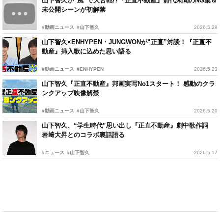
山下智久が“風”で大苦戦!?『正直不動産』前代未聞のNG集＆
未公開シーンが初解禁
#動画ニュース
#山下智久
2026.5.29
山下智久×ENHYPEN・JUNGWONが“正直”対談！『正直不
動産』挿入歌に込めた思い語る
#動画ニュース
#ENHYPEN
2026.5.23
山下智久『正直不動産』邦画実写No1スタート！ 感動のクラ
ンクアップ映像解禁
#動画ニュース
#山下智久
2026.5.20
山下智久、“学生時代”思い出し『正直不動産』劇中歌作詞
岩﨑大昇とのコラボ裏話語る
#ニュース
#山下智久
2026.5.17