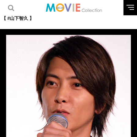
【 #山下智久 】