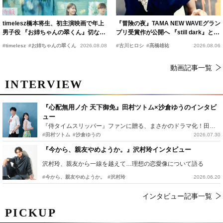
timelesz橋本将生、初主演映画で年上
『冒険の夜』TAMA NEW WAVEグラン
男子役 『お姉ちゃんの翠くん』切ない
プリ受賞作が公開へ 『still dark』と同
恋の幕開けを予感
時上映決定
#timelesz
#お姉ちゃんの翠くん
2026.08.08
#古川ヒロシ
#髙橋雄祐
2026.08.06
動画記事一覧
INTERVIEW
『心配無用ノ介 天下御免』田村ツトム×沙倉ゆうのインタビ
ュー
『侍タイムスリッパー』ファンに贈る、まさかのドラマ化！田村ツトム×沙倉ゆうのが語る『心配無用ノ介』撮影秘話
#田村ツトム
#沙倉ゆうの
2026.07.30
『今から、親友やめようか。』沢村玲インタビュー
沢村玲、親友から一線を越えて…理想の恋愛像について語る
#今から、親友やめようか。
#沢村玲
2026.06.20
インタビュー記事一覧
PICKUP