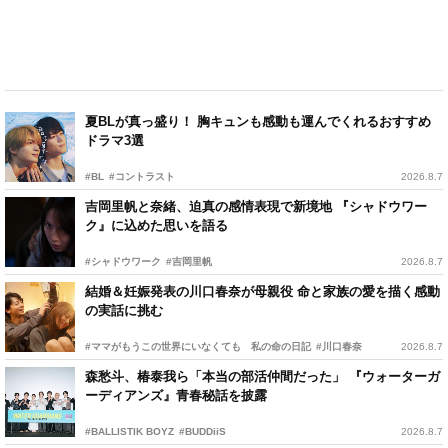
夏BLが真っ盛り！ 胸キュンも感動も運んでくれるおすすめ
ドラマ3選
#BL
#コントラスト
2026.8.7
吉岡里帆と奈緒、迫真の感情表現で新境地 『シャドウワー
ク』に込めた思いを語る
#シャドウワーク
#吉岡里帆
2026.8.7
結婚＆妊娠発表の川口春奈が母親役 命と家族の愛を描く感動
の実話に挑む
#ママがもうこの世界にいなくても 私の命の日記
#川口春奈
2026.8.7
森愁斗、椿泰我ら「本当の部活仲間だった」 『ウォーターガ
ーディアンズ』青春秘話を披露
#BALLISTIK BOYZ
#BUDDiiS
2026.8.7