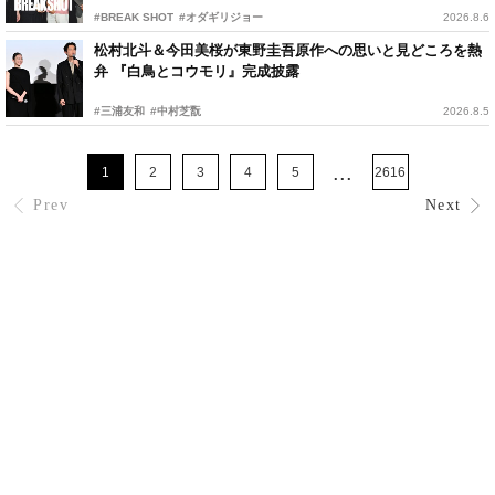
#BREAK SHOT
#オダギリジョー
2026.8.6
松村北斗＆今田美桜が東野圭吾原作への思いと見どころを熱
弁 『白鳥とコウモリ』完成披露
#三浦友和
#中村芝翫
2026.8.5
...
1
2
3
4
5
2616
Prev
Next