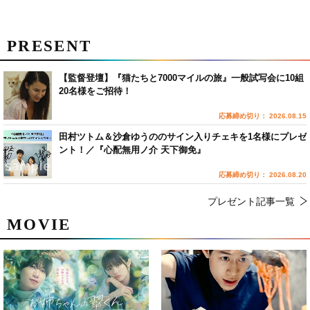
PRESENT
【監督登壇】『猫たちと7000マイルの旅』一般試写会に10組
20名様をご招待！
応募締め切り： 2026.08.15
田村ツトム＆沙倉ゆうののサイン入りチェキを1名様にプレゼ
ント！／『心配無用ノ介 天下御免』
応募締め切り： 2026.08.20
プレゼント記事一覧
MOVIE