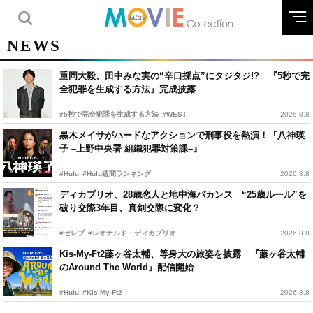
NEWS
重岡大毅、田中みな実の“辛口採点”にタジタジ!? 『5秒で完
全犯罪を生成する方法』完成披露
#5秒で完全犯罪を生成する方法
#WEST.
2026.8.8
黒木メイサがハードなアクションで刑事役を熱演！『八神瑛
子 –上野中央署 組織犯罪対策課–』
#Hulu
#Hulu週間ランキング
2026.8.8
ディカプリオ、28歳恋人と地中海バカンス “25歳ルール”を
破り交際3年目、真剣交際に変化？
#セレブ
#レオナルド・ディカプリオ
2026.8.8
Kis-My-Ft2藤ヶ谷太輔、等身大の旅姿を披露 『藤ヶ谷太輔
のAround The World』配信開始
#Hulu
#Kis-My-Ft2
2026.8.8