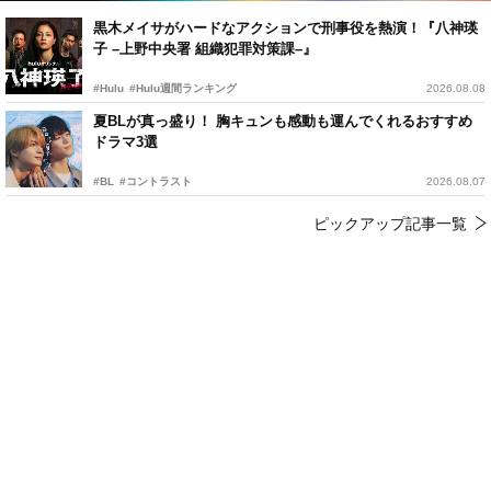
黒木メイサがハードなアクションで刑事役を熱演！『八神瑛
子 –上野中央署 組織犯罪対策課–』
#Hulu
#Hulu週間ランキング
2026.08.08
夏BLが真っ盛り！ 胸キュンも感動も運んでくれるおすすめ
ドラマ3選
#BL
#コントラスト
2026.08.07
ピックアップ記事一覧