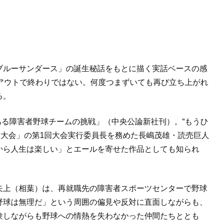
ブルーサンダース」の誕生秘話をもとに描く実話ベースの感
アウトで終わりではない。何度つまずいても再び立ち上がれ
る。
ある障害者野球チームの挑戦」（中央公論新社刊）。“もうひ
球大会」の第1回大会実行委員長を務めた長嶋茂雄・読売巨人
から人生は楽しい」とエールを寄せた作品としても知られ
矢上（相葉）は、再就職先の障害者スポーツセンターで野球
野球は無理だ」という周囲の偏見や反対に直面しながらも、
験しながらも野球への情熱を失わなかった仲間たちととも