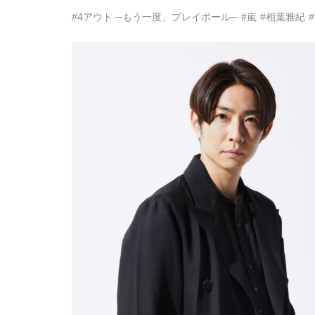
#4アウト ─もう一度、プレイボール─
#嵐
#相葉雅紀