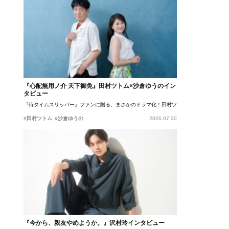
『心配無用ノ介 天下御免』田村ツトム×沙倉ゆうのイン
タビュー
『侍タイムスリッパー』ファンに贈る、まさかのドラマ化！田村ツトム×沙倉ゆうのが語
#田村ツトム
#沙倉ゆうの
2026.07.30
『今から、親友やめようか。』沢村玲インタビュー