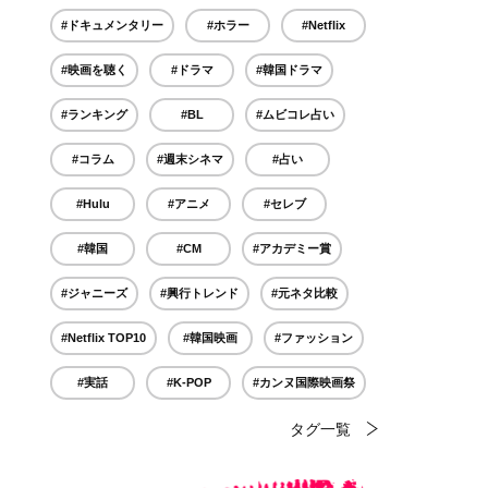
#ドキュメンタリー
#ホラー
#Netflix
#映画を聴く
#ドラマ
#韓国ドラマ
#ランキング
#BL
#ムビコレ占い
#コラム
#週末シネマ
#占い
#Hulu
#アニメ
#セレブ
#韓国
#CM
#アカデミー賞
#ジャニーズ
#興行トレンド
#元ネタ比較
#Netflix TOP10
#韓国映画
#ファッション
#実話
#K-POP
#カンヌ国際映画祭
タグ一覧