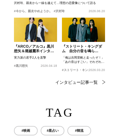
沢村玲、親友から一線を越えて…理想の恋愛像について語る
#今から、親友やめようか。
#沢村玲
2026.06.20
『ARCO／アルコ』黒川
『ストリート・キングダ
想矢＆堀越麗禾インタビ
ム 自分の音を鳴ら
ュー
せ。』峯田和伸、若葉竜
実力派の若手2人を直撃
「俺は吉岡里帆と走ったぞ！」
也、吉岡里帆インタビュ
「あの音はすごい」それぞれの
ー
#黒川想矢
2026.04.18
忘れがたいシーンとは？
#ストリート・キングダム 自分の音を鳴らせ。
2026.03.20
インタビュー記事一覧
TAG
#映画
#星占い
#韓流