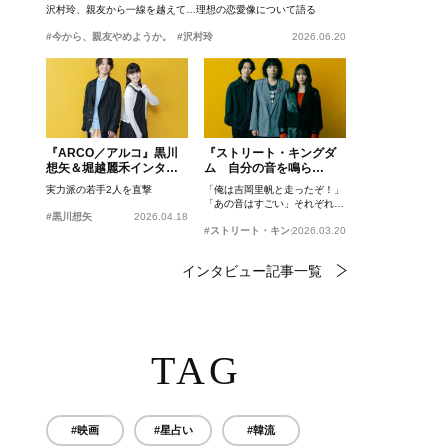
沢村玲、親友から一線を越えて…理想の恋愛像について語る
#今から、親友やめようか。
#沢村玲
2026.06.20
『ARCO／アルコ』黒川
『ストリート・キングダ
想矢＆堀越麗禾インタビ
ム 自分の音を鳴ら
ュー
せ。』峯田和伸、若葉竜
実力派の若手2人を直撃
「俺は吉岡里帆と走ったぞ！」
也、吉岡里帆インタビュ
「あの音はすごい」それぞれの
ー
#黒川想矢
2026.04.18
忘れがたいシーンとは？
#ストリート・キングダム 自分の音を鳴らせ。
2026.03.20
インタビュー記事一覧
TAG
#映画
#星占い
#韓流