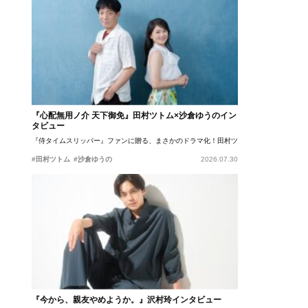
『心配無用ノ介 天下御免』田村ツトム×沙倉ゆうのイン
タビュー
『侍タイムスリッパー』ファンに贈る、まさかのドラマ化！田村ツトム×沙倉ゆうのが語
#田村ツトム
#沙倉ゆうの
2026.07.30
『今から、親友やめようか。』沢村玲インタビュー