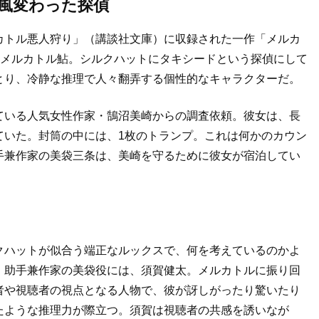
風変わった探偵
カトル悪人狩り」（講談社文庫）に収録された一作「メルカ
”メルカトル鮎。シルクハットにタキシードという探偵にして
とり、冷静な推理で人々翻弄する個性的なキャラクターだ。
ている人気女性作家・鵠沼美崎からの調査依頼。彼女は、長
ていた。封筒の中には、1枚のトランプ。これは何かのカウン
手兼作家の美袋三条は、美崎を守るために彼女が宿泊してい
クハットが似合う端正なルックスで、何を考えているのかよ
。助手兼作家の美袋役には、須賀健太。メルカトルに振り回
者や視聴者の視点となる人物で、彼が訝しがったり驚いたり
たような推理力が際立つ。須賀は視聴者の共感を誘いなが