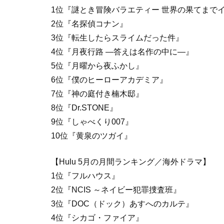
1位『謎とき冒険バラエティー 世界の果てまで
2位『名探偵コナン』
3位『転生したらスライムだった件』
4位『月夜行路 ―答えは名作の中に―』
5位『月曜から夜ふかし』
6位『僕のヒーローアカデミア』
7位『神の庭付き楠木邸』
8位『Dr.STONE』
9位『しゃべくり007』
10位『黄泉のツガイ』
【Hulu 5月の月間ランキング／海外ドラマ】
1位『フルハウス』
2位『NCIS ～ネイビー犯罪捜査班』
3位『DOC（ドック）あすへのカルテ』
4位『シカゴ・ファイア』