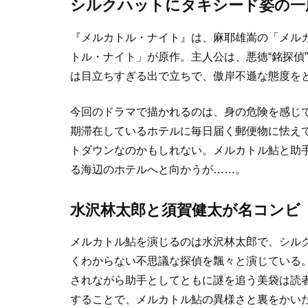
シルクハットにタキシード姿の一
『メルカトル・ナイト』は、麻耶雄嵩の「メル
トル・ナイト」が原作。主人公は、悪徳“銘探偵
は目立ちすぎる出で立ちで、傲岸不遜な態度を
今回のドラマで描かれるのは、身の危険を感じ
期滞在しているホテルに毎日届く郵便物に怯え
トダウンなのかもしれない。メルカトル鮎と助
る海辺のホテルへと向かうが……。
水沢林太郎と須賀健太が名コンビ
メルカトル鮎を演じるのは水沢林太郎で、シル
くわからない不思議な探偵を飄々と演じている
されながら助手としてともに謎を追う美袋は読
することで、メルカトル鮎の異様さと裏をかい