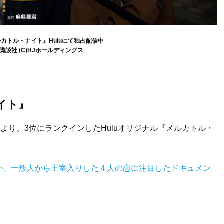
ルカトル・ナイト』Huluにて独占配信中
講談社 (C)HJホールディングス
イト』
門より、3位にランクインしたHuluオリジナル『メルカトル・
か、一般人から王室入りした４人の恋に注目したドキュメン