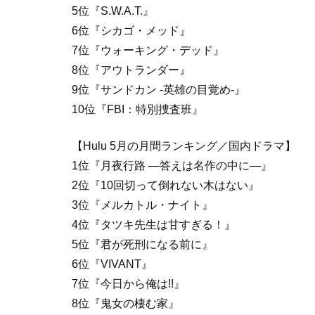
5位『S.W.A.T.』
6位『シカゴ・メッド』
7位『ウォーキング・デッド』
8位『アウトランダー』
9位『サンドカン ‐英雄の目覚め‐』
10位『FBI：特別捜査班』
【Hulu 5月の月間ランキング／国内ドラマ】
1位『月夜行路 ―答えは名作の中に―』
2位『10回切って倒れない木はない』
3位『メルカトル・ナイト』
4位『タツキ先生は甘すぎる！』
5位『君が死刑になる前に』
6位『VIVANT』
7位『今日から俺は!!』
8位『鬼女の棲む家』