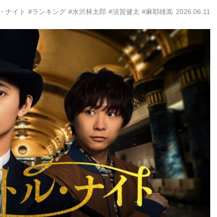
・ナイト
#ランキング
#水沢林太郎
#須賀健太
#麻耶雄嵩
2026.06.11