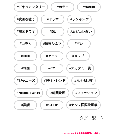
#ドキュメンタリー
#ホラー
#Netflix
#映画を聴く
#ドラマ
#ランキング
#韓国ドラマ
#BL
#ムビコレ占い
#コラム
#週末シネマ
#占い
#Hulu
#アニメ
#セレブ
#韓国
#CM
#アカデミー賞
#ジャニーズ
#興行トレンド
#元ネタ比較
#Netflix TOP10
#韓国映画
#ファッション
#実話
#K-POP
#カンヌ国際映画祭
タグ一覧