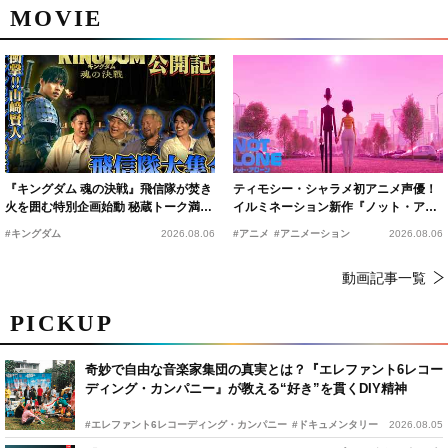
MOVIE
『キングダム 魂の決戦』飛信隊が焚き
ティモシー・シャラメ初アニメ声優！
火を囲む特別企画始動 秘蔵トーク満載
イルミネーション新作『ノット・アロ
の“キングダムキャンプ”開催
ーン』2027年公開決定
#キングダム
2026.08.06
#アニメ
#アニメーション
2026.08.06
動画記事一覧
PICKUP
奇妙で自由な音楽家集団の真実とは？『エレファント6レコー
ディング・カンパニー』が教える“好き”を貫くDIY精神
#エレファント6レコーディング・カンパニー
#ドキュメンタリー
2026.08.05