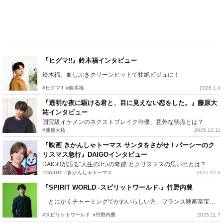
『ヒグマ!!』鈴木福インタビュー
鈴木福、血しぶきクリーンヒットで壮絶ビジュに！
#ヒグマ!!
#鈴木福
2026.1.4
『透明な夜に駆ける君と、目に見えない恋をした。』藤原大
祐インタビュー
国宝級イケメンのネクストブレイク俳優、意外な弱点とは？
#藤原大祐
2025.12.11
『映画 きかんしゃトーマス サンタをさがせ！パーシーのク
リスマス急行』DAIGOインタビュー
DAIGOが語る“人生の3つの奇跡”とクリスマスの思い出とは？
#DAIGO
#きかんしゃトーマス
2025.12.6
『SPIRIT WORLD -スピリットワールド-』竹野内豊
「とにかくチャーミングでかわいらしい方」フランス映画至宝との共演語る
#スピリットワールド
#竹野内豊
2025.11.7