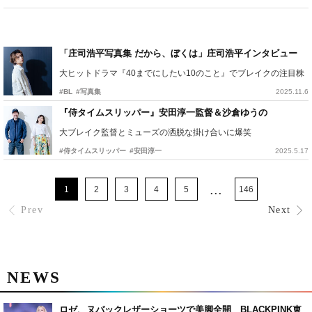
「庄司浩平写真集 だから、ぼくは」庄司浩平インタビュー
大ヒットドラマ『40までにしたい10のこと』でブレイクの注目株
#BL
#写真集
2025.11.6
『侍タイムスリッパー』安田淳一監督＆沙倉ゆうの
大ブレイク監督とミューズの洒脱な掛け合いに爆笑
#侍タイムスリッパー
#安田淳一
2025.5.17
...
1
2
3
4
5
146
Prev
Next
NEWS
ロゼ、ヌバックレザーショーツで美脚全開 BLACKPINK東