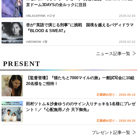
京ドーム3DAYSの全ルックに注目
#BLACKPINK
#ロゼ
2026.02.03
杏が“英語で演じる刑事”に挑戦 国境を越えるバディドラマ
『BLOOD & SWEAT』
#WOWOW
#杏
2026.02.02
ニュース記事一覧
PRESENT
【監督登壇】『猫たちと7000マイルの旅』一般試写会に10組
20名様をご招待！
応募締め切り： 2026.08.15
田村ツトム＆沙倉ゆうののサイン入りチェキを1名様にプレゼ
ント！／『心配無用ノ介 天下御免』
応募締め切り： 2026.08.20
プレゼント記事一覧