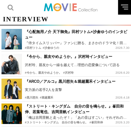
INTERVIEW
『心配無用ノ介 天下御免』田村ツトム×沙倉ゆうのインタビ
ュー
『侍タイムスリッパー』ファンに贈る、まさかのドラマ化！田村ツトム×沙倉ゆうのが語る『心配無用ノ介』撮影秘話
#田村ツトム
#沙倉ゆうの
2026.7.30
『今から、親友やめようか。』沢村玲インタビュー
沢村玲、親友から一線を越えて…理想の恋愛像について語る
#今から、親友やめようか。
#沢村玲
2026.6.20
『ARCO／アルコ』黒川想矢＆堀越麗禾インタビュー
実力派の若手2人を直撃
#黒川想矢
#堀越麗禾
2026.4.18
『ストリート・キングダム 自分の音を鳴らせ。』峯田和
伸、若葉竜也、吉岡里帆インタビュー
「俺は吉岡里帆と走ったぞ！」「あの音はすごい」それぞれの忘れがたいシーンとは？
#ストリート・キングダム 自分の音を鳴らせ。
#峯田和伸
2026.3.20