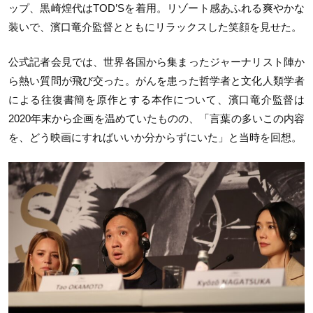
ップ、黒崎煌代はTOD’Sを着用。リゾート感あふれる爽やかな
装いで、濱口竜介監督とともにリラックスした笑顔を見せた。
公式記者会見では、世界各国から集まったジャーナリスト陣か
ら熱い質問が飛び交った。がんを患った哲学者と文化人類学者
による往復書簡を原作とする本作について、濱口竜介監督は
2020年末から企画を温めていたものの、「言葉の多いこの内容
を、どう映画にすればいいか分からずにいた」と当時を回想。