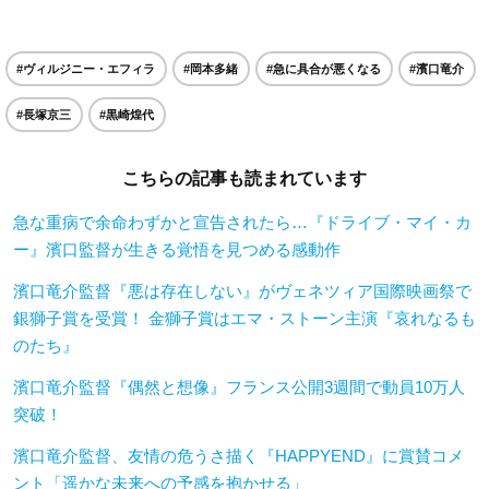
#ヴィルジニー・エフィラ
#岡本多緒
#急に具合が悪くなる
#濱口竜介
#長塚京三
#黒崎煌代
こちらの記事も読まれています
急な重病で余命わずかと宣告されたら…『ドライブ・マイ・カ
ー』濱口監督が生きる覚悟を見つめる感動作
濱口竜介監督『悪は存在しない』がヴェネツィア国際映画祭で
銀獅子賞を受賞！ 金獅子賞はエマ・ストーン主演『哀れなるも
のたち』
濱口竜介監督『偶然と想像』フランス公開3週間で動員10万人
突破！
濱口竜介監督、友情の危うさ描く『HAPPYEND』に賞賛コメ
ント「遥かな未来への予感を抱かせる」