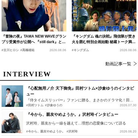
『冒険の夜』TAMA NEW WAVEグラン
『キングダム 魂の決戦』飛信隊が焚き
プリ受賞作が公開へ 『still dark』と同
火を囲む特別企画始動 秘蔵トーク満載
時上映決定
の“キングダムキャンプ”開催
#古川ヒロシ
#髙橋雄祐
2026.08.06
#キングダム
2026.08.06
動画記事一覧
INTERVIEW
『心配無用ノ介 天下御免』田村ツトム×沙倉ゆうのインタビ
ュー
『侍タイムスリッパー』ファンに贈る、まさかのドラマ化！田村ツトム×沙倉ゆうのが語る『心配無用ノ介』撮影秘話
#田村ツトム
#沙倉ゆうの
2026.07.30
『今から、親友やめようか。』沢村玲インタビュー
沢村玲、親友から一線を越えて…理想の恋愛像について語る
#今から、親友やめようか。
#沢村玲
2026.06.20