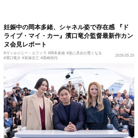
妊娠中の岡本多緒、シャネル姿で存在感 『ド
ライブ・マイ・カー』濱口竜介監督最新作カン
ヌ会見レポート
#ヴィルジニー・エフィラ
#岡本多緒
#急に具合が悪くなる
2026.05.20
#濱口竜介
#長塚京三
#黒崎煌代