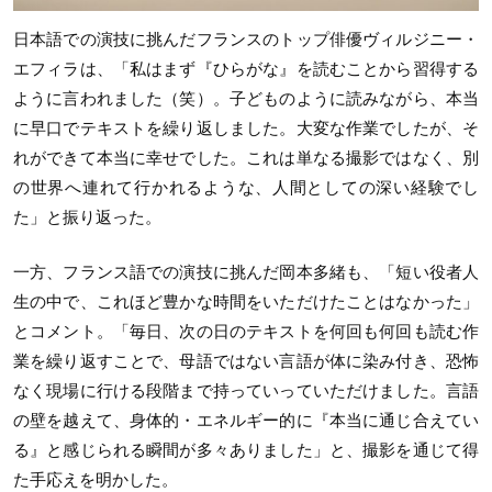
日本語での演技に挑んだフランスのトップ俳優ヴィルジニー・
エフィラは、「私はまず『ひらがな』を読むことから習得する
ように言われました（笑）。子どものように読みながら、本当
に早口でテキストを繰り返しました。大変な作業でしたが、そ
れができて本当に幸せでした。これは単なる撮影ではなく、別
の世界へ連れて行かれるような、人間としての深い経験でし
た」と振り返った。
一方、フランス語での演技に挑んだ岡本多緒も、「短い役者人
生の中で、これほど豊かな時間をいただけたことはなかった」
とコメント。「毎日、次の日のテキストを何回も何回も読む作
業を繰り返すことで、母語ではない言語が体に染み付き、恐怖
なく現場に行ける段階まで持っていっていただけました。言語
の壁を越えて、身体的・エネルギー的に『本当に通じ合えてい
る』と感じられる瞬間が多々ありました」と、撮影を通じて得
た手応えを明かした。