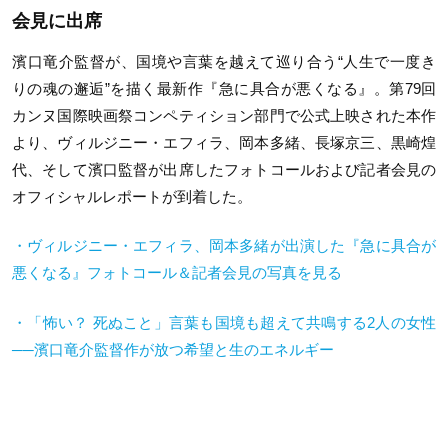
会見に出席
濱口竜介監督が、国境や言葉を越えて巡り合う“人生で一度き
りの魂の邂逅”を描く最新作『急に具合が悪くなる』。第79回
カンヌ国際映画祭コンペティション部門で公式上映された本作
より、ヴィルジニー・エフィラ、岡本多緒、長塚京三、黒崎煌
代、そして濱口監督が出席したフォトコールおよび記者会見の
オフィシャルレポートが到着した。
・ヴィルジニー・エフィラ、岡本多緒が出演した『急に具合が
悪くなる』フォトコール＆記者会見の写真を見る
・「怖い？ 死ぬこと」言葉も国境も超えて共鳴する2人の女性
──濱口竜介監督作が放つ希望と生のエネルギー