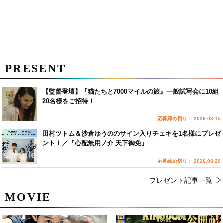
PRESENT
【監督登壇】『猫たちと7000マイルの旅』一般試写会に10組
20名様をご招待！
応募締め切り： 2026.08.15
田村ツトム＆沙倉ゆうののサイン入りチェキを1名様にプレゼ
ント！／『心配無用ノ介 天下御免』
応募締め切り： 2026.08.20
プレゼント記事一覧
MOVIE