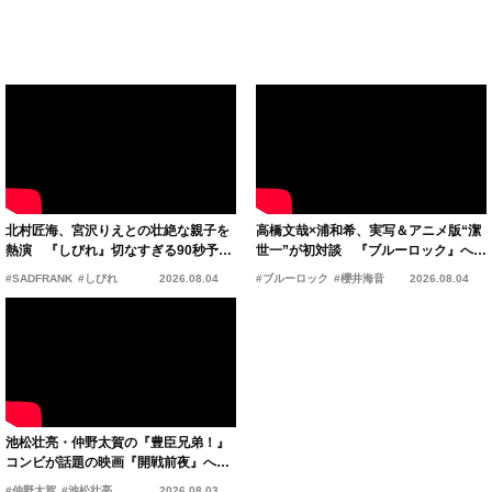
北村匠海、宮沢りえとの壮絶な親子を
高橋文哉×浦和希、実写＆アニメ版“潔
熱演 『しびれ』切なすぎる90秒予告
世一”が初対談 『ブルーロック』への
公開
熱い思いを語る
#SADFRANK
#しびれ
2026.08.04
#ブルーロック
#櫻井海音
2026.08.04
池松壮亮・仲野太賀の『豊臣兄弟！』
コンビが話題の映画『開戦前夜』への
想いを語るスペシャル座談会映像解
#仲野太賀
#池松壮亮
2026.08.03