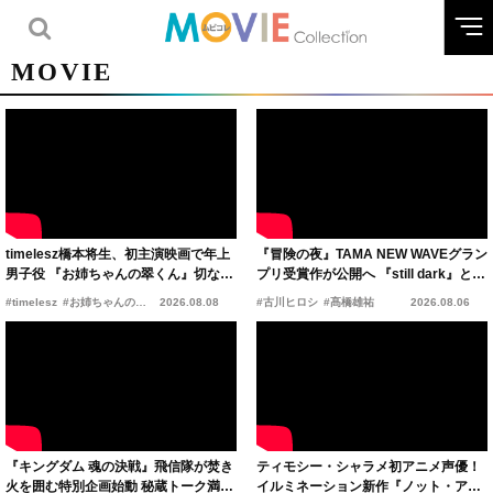
MOVIE
timelesz橋本将生、初主演映画で年上
『冒険の夜』TAMA NEW WAVEグラン
男子役 『お姉ちゃんの翠くん』切ない
プリ受賞作が公開へ 『still dark』と同
恋の幕開けを予感
時上映決定
#timelesz
#お姉ちゃんの翠くん
2026.08.08
#古川ヒロシ
#髙橋雄祐
2026.08.06
『キングダム 魂の決戦』飛信隊が焚き
ティモシー・シャラメ初アニメ声優！
火を囲む特別企画始動 秘蔵トーク満載
イルミネーション新作『ノット・アロ