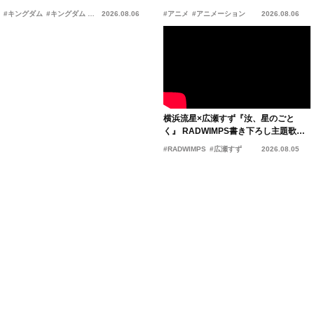
の“キングダムキャンプ”開催
ーン』2027年公開決定
#キングダム
#キングダム 魂の決戦
2026.08.06
#アニメ
#アニメーション
2026.08.06
横浜流星×広瀬すず『汝、星のごと
く』 RADWIMPS書き下ろし主題歌が
15年の愛を切なく彩る
#RADWIMPS
#広瀬すず
2026.08.05