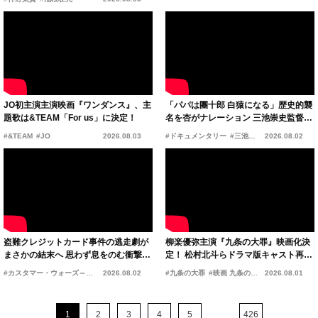
禁！
JO初主演主演映画『ワンダンス』、主
「パパは團十郎 白猿になる」歴史的襲
題歌は&TEAM「For us」に決定！
名を杏がナレーション 三池崇史監督の
熱烈オファー実現
#&TEAM
#JO
2026.08.03
#ドキュメンタリー
#三池崇史
2026.08.02
盗難クレジットカード事件の逃走劇が
柳楽優弥主演『九条の大罪』映画化決
まさかの結末へ 思わず息をのむ衝撃
定！ 松村北斗らドラマ版キャスト再集
の“天井落下事件”とは
結、2027年1月公開へ
#カスタマー・ウォーズ～お客様は神様です～
2026.08.02
#カスハラ
#九条の大罪
#映画 九条の大罪
2026.08.01
...
1
2
3
4
5
426