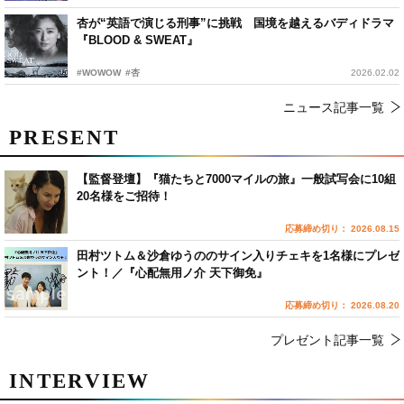
杏が“英語で演じる刑事”に挑戦 国境を越えるバディドラマ
『BLOOD & SWEAT』
#WOWOW
#杏
2026.02.02
ニュース記事一覧
PRESENT
【監督登壇】『猫たちと7000マイルの旅』一般試写会に10組
20名様をご招待！
応募締め切り： 2026.08.15
田村ツトム＆沙倉ゆうののサイン入りチェキを1名様にプレゼ
ント！／『心配無用ノ介 天下御免』
応募締め切り： 2026.08.20
プレゼント記事一覧
INTERVIEW