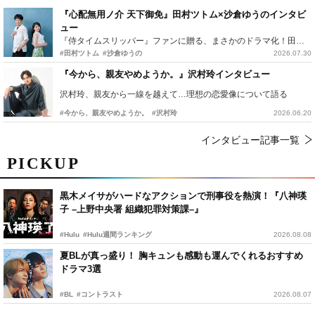
『心配無用ノ介 天下御免』田村ツトム×沙倉ゆうのインタビ
ュー
『侍タイムスリッパー』ファンに贈る、まさかのドラマ化！田村ツトム×沙倉ゆうのが語る『心配無用ノ介』撮影秘話
#田村ツトム
#沙倉ゆうの
2026.07.30
『今から、親友やめようか。』沢村玲インタビュー
沢村玲、親友から一線を越えて…理想の恋愛像について語る
#今から、親友やめようか。
#沢村玲
2026.06.20
インタビュー記事一覧
PICKUP
黒木メイサがハードなアクションで刑事役を熱演！『八神瑛
子 –上野中央署 組織犯罪対策課–』
#Hulu
#Hulu週間ランキング
2026.08.08
夏BLが真っ盛り！ 胸キュンも感動も運んでくれるおすすめ
ドラマ3選
#BL
#コントラスト
2026.08.07