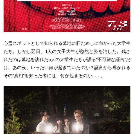
心霊スポットとして知られる墓地に肝だめしに向かった大学生
たち。しかし翌日、
1
人の女子大生が忽然と姿を消した。残さ
れたのは墓地を訪れた
5
人の大学生たちが語る
“
不可解な証言
”
だ
け。あの夜、いったい何が起きていたのか？証言から導かれる
その“真相”を知った者には、何が起きるのか……。