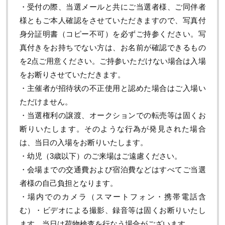
・受付の際、当選メールと共にご当選者様、ご同伴者
様ともご本人確認をさせていただきますので、写真付
身分証明書（コピー不可）を必ずご持参ください。写
真付きをお持ちでない方は、お名前が確認できるもの
を
2
点ご用意ください。ご持参いただけない場合は入場
をお断りさせていただきます。
・主催者が招待状の不正使用と認めた場合はご入場い
ただけません。
・当選権利の譲渡、オークションでの転売等は固くお
断りいたします。そのような行為が発見された場合
は、当日の入場をお断りいたします。
・幼児（
3
歳以下）のご来場はご遠慮ください。
・会場までの交通費および宿泊費などはすべてご当選
者様の自己負担となります。
・場内でのカメラ（スマートフォン・携帯電話含
む）・ビデオによる撮影、録音等は固くお断りいたし
ます。当日は荷物検査を行なう場合がございます。