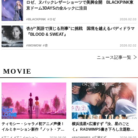
ロゼ、ヌバックレザーショーツで美脚全開 BLACKPINK東
京ドーム3DAYSの全ルックに注目
#BLACKPINK
#ロゼ
2026.02.03
杏が“英語で演じる刑事”に挑戦 国境を越えるバディドラマ
『BLOOD & SWEAT』
#WOWOW
#杏
2026.02.02
ニュース記事一覧
MOVIE
ティモシー・シャラメ初アニメ声優！
横浜流星×広瀬すず『汝、星のごと
イルミネーション新作『ノット・アロ
く』 RADWIMPS書き下ろし主題歌が
ーン』2027年公開決定
15年の愛を切なく彩る
#アニメ
#アニメーション
2026.08.06
#RADWIMPS
#広瀬すず
2026.08.05