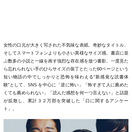
女性の口元が大きく写された不気味な表紙、奇妙なタイトル、
そしてスマートフォンよりも小さい異様なサイズ感。書店に並
ぶ数多の小説と一線を画す強烈な存在感を放つ書影。一度見た
ら忘れられない手のひらサイズの装丁とたった
60
ページという
短い物語の中でしっかりと恐怖を味わえる“新感覚な読書体
験”として、
SNS
を中心に「逆に怖い」「怖すぎて人に薦めた
くても薦められない」「読んだ感想を何一つ言えない」と話題
が拡散し、累計３２万部を突破した「口に関するアンケー
ト」。