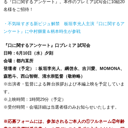
る『口に関するアンケート』。本作のプレミア試写会に10組2
0
名様をご招待！
・不気味すぎる新ビジュ解禁 板垣李光人主演『口に関するア
ンケート』に中村獅童＆柄本時生が参戦
『口に関するアンケート』口プレミア 試写会
日時：6月10日（水）夕刻
会場：都内某所
登壇者（予定）：板垣李光人、綱啓永、吉川愛、MOMONA、
森愁斗、西山智樹、清水崇監督（敬称略）
※出演者・監督による舞台挨拶および本編上映を予定していま
す。
※
上映時間：
1
時間
29
分（予定）
※受付時間・会場詳細は当選者様のみお知らせいたします。
※応募フォームには、参加されるご本人の①フルネーム②年齢