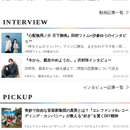
動画記事一覧
INTERVIEW
『心配無用ノ介 天下御免』田村ツトム×沙倉ゆうのインタビ
ュー
『侍タイムスリッパー』ファンに贈る、まさかのドラマ化！田村ツトム×沙倉ゆうのが語る『心配無用ノ介』撮影秘話
#田村ツトム
#沙倉ゆうの
2026.07.30
『今から、親友やめようか。』沢村玲インタビュー
沢村玲、親友から一線を越えて…理想の恋愛像について語る
#今から、親友やめようか。
#沢村玲
2026.06.20
インタビュー記事一覧
PICKUP
奇妙で自由な音楽家集団の真実とは？『エレファント6レコー
ディング・カンパニー』が教える“好き”を貫くDIY精神
#エレファント6レコーディング・カンパニー
#ドキュメンタリー
2026.08.05