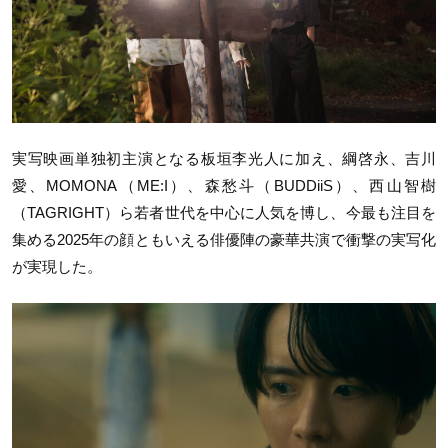
実写映画単独初主演となる板垣李光人に加え、綱啓永、吉川
愛、
MOMONA
（
ME:I
）、森愁斗（
BUDDiiS
）、西山智樹
（
TAGRIGHT
）ら若者世代を中心に人気を博し、今最も注目を
集める
2025
年の顔ともいえる俳優陣の豪華共演で衝撃の実写化
が実現した。