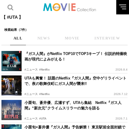
【 #UTA 】
検索結果（7件）
ALL
NEWS
MOVIE
INTERVIEW
『ガス人間』がNetflix TOP10でTOP3キープ！ 伝説的特撮映
画が現代によみがえる！
#ニュース
#Netflix
2026.8.4
UTAも興奮！ 話題のNetflix『ガス人間』空中ゲリライベント
で、夜の歌舞伎町にガス人間が襲来!!
#ニュース
#Netflix
2026.7.12
小栗旬、蒼井優、広瀬すず、UTAら集結 Netflix『ガス人
間』“新次元”クライムスリラーの魅力を語る
#ニュース
#UTA
2026.7.1
小栗旬×蒼井優『ガス人間』予告解禁！ 東京駅前全面封鎖で