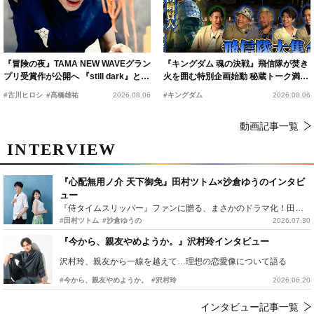
『冒険の夜』TAMA NEW WAVEグラン
『キングダム 魂の決戦』飛信隊が焚き
プリ受賞作が公開へ 『still dark』と同
火を囲む特別企画始動 秘蔵トーク満載
時上映決定
の“キングダムキャンプ”開催
#古川ヒロシ
#髙橋雄祐
2026.08.06
#キングダム
2026.08.06
動画記事一覧
INTERVIEW
『心配無用ノ介 天下御免』田村ツトム×沙倉ゆうのインタビ
ュー
『侍タイムスリッパー』ファンに贈る、まさかのドラマ化！田村ツトム×沙倉ゆうのが語る『心配無用ノ介』撮影秘話
#田村ツトム
#沙倉ゆうの
2026.07.30
『今から、親友やめようか。』沢村玲インタビュー
沢村玲、親友から一線を越えて…理想の恋愛像について語る
#今から、親友やめようか。
#沢村玲
2026.06.20
インタビュー記事一覧