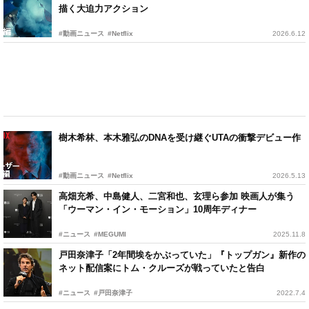
描く大迫力アクション
#動画ニュース
#Netflix
2026.6.12
樹木希林、本木雅弘のDNAを受け継ぐUTAの衝撃デビュー作
#動画ニュース
#Netflix
2026.5.13
高畑充希、中島健人、二宮和也、玄理ら参加 映画人が集う
「ウーマン・イン・モーション」10周年ディナー
#ニュース
#MEGUMI
2025.11.8
戸田奈津子「2年間埃をかぶっていた」『トップガン』新作の
ネット配信案にトム・クルーズが戦っていたと告白
#ニュース
#戸田奈津子
2022.7.4