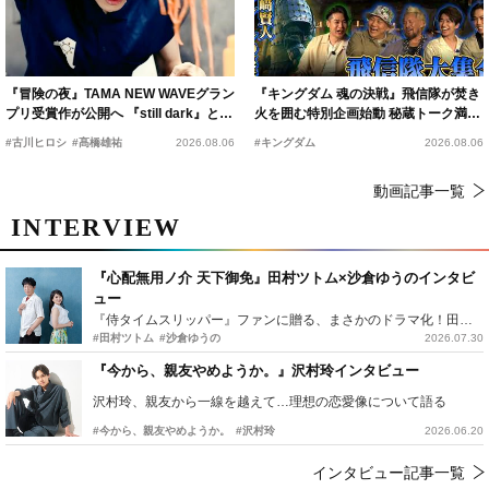
『冒険の夜』TAMA NEW WAVEグラン
『キングダム 魂の決戦』飛信隊が焚き
プリ受賞作が公開へ 『still dark』と同
火を囲む特別企画始動 秘蔵トーク満載
時上映決定
の“キングダムキャンプ”開催
#古川ヒロシ
#髙橋雄祐
2026.08.06
#キングダム
2026.08.06
動画記事一覧
INTERVIEW
『心配無用ノ介 天下御免』田村ツトム×沙倉ゆうのインタビ
ュー
『侍タイムスリッパー』ファンに贈る、まさかのドラマ化！田村ツトム×沙倉ゆうのが語る『心配無用ノ介』撮影秘話
#田村ツトム
#沙倉ゆうの
2026.07.30
『今から、親友やめようか。』沢村玲インタビュー
沢村玲、親友から一線を越えて…理想の恋愛像について語る
#今から、親友やめようか。
#沢村玲
2026.06.20
インタビュー記事一覧