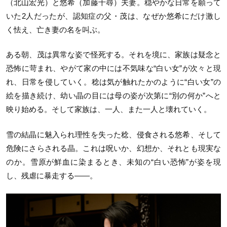
（北山宏光）と悠希（加藤千尋）夫妻。穏やかな日常を願って
いた2人だったが、認知症の父・茂は、なぜか悠希にだけ激し
く怯え、亡き妻の名を叫ぶ。
ある朝、茂は異常な姿で怪死する。それを境に、家族は疑念と
恐怖に苛まれ、やがて家の中には不気味な“白い女”が次々と現
れ、日常を侵していく。稔は気が触れたかのように“白い女”の
絵を描き続け、幼い晶の目には母の姿が次第に“別の何か”へと
映り始める。そして家族は、一人、また一人と壊れていく。
雪の結晶に魅入られ理性を失った稔、侵食される悠希、そして
危険にさらされる晶。これは呪いか、幻想か、それとも現実な
のか。雪原が鮮血に染まるとき、未知の“白い恐怖”が姿を現
し、残虐に暴走する——。