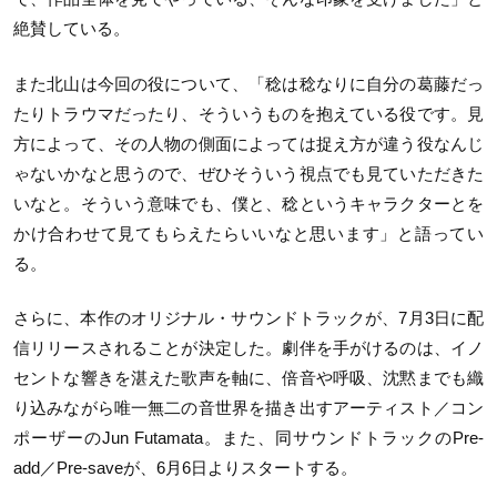
絶賛している。
また北山は今回の役について、「稔は稔なりに自分の葛藤だっ
たりトラウマだったり、そういうものを抱えている役です。見
方によって、その人物の側面によっては捉え方が違う役なんじ
ゃないかなと思うので、ぜひそういう視点でも見ていただきた
いなと。そういう意味でも、僕と、稔というキャラクターとを
かけ合わせて見てもらえたらいいなと思います」と語ってい
る。
さらに、本作のオリジナル・サウンドトラックが、7月3日に配
信リリースされることが決定した。劇伴を手がけるのは、イノ
セントな響きを湛えた歌声を軸に、倍音や呼吸、沈黙までも織
り込みながら唯一無二の音世界を描き出すアーティスト／コン
ポーザーのJun Futamata。また、同サウンドトラックのPre-
add／Pre-saveが、6月6日よりスタートする。