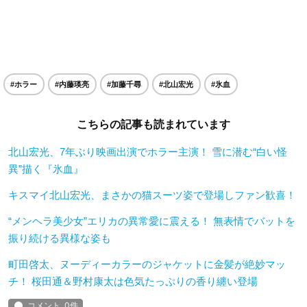
#ホラー
#内藤瑛亮
#加藤千尋
#北山宏光
#氷血
こちらの記事も読まれています
北山宏光、7年ぶり映画出演でホラー主演！ 雪に潜む“白い怪
異”描く『氷血』
キスマイ北山宏光、まさかの猫スーツ姿で登場しファン歓喜！
“メンヘラ美少女”エリカの異常愛に震える！ 無表情でバットを
振り続ける異様な姿も
町田啓太、ヌーディーカラーのジャケットに金髪が絶妙マッ
チ！ 桜田通＆野村康太は色気たっぷりの香り纏い登場