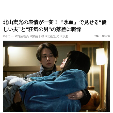
北山宏光の表情が一変！『氷血』で見せる“優
しい夫”と“狂気の男”の落差に戦慄
#ホラー
#内藤瑛亮
#加藤千尋
#北山宏光
#氷血
2026.06.06