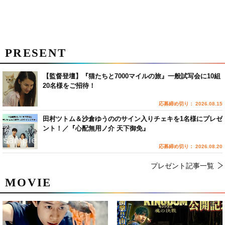
PRESENT
【監督登壇】『猫たちと7000マイルの旅』一般試写会に10組
20名様をご招待！
応募締め切り： 2026.08.15
田村ツトム＆沙倉ゆうののサイン入りチェキを1名様にプレゼ
ント！／『心配無用ノ介 天下御免』
応募締め切り： 2026.08.20
プレゼント記事一覧
MOVIE