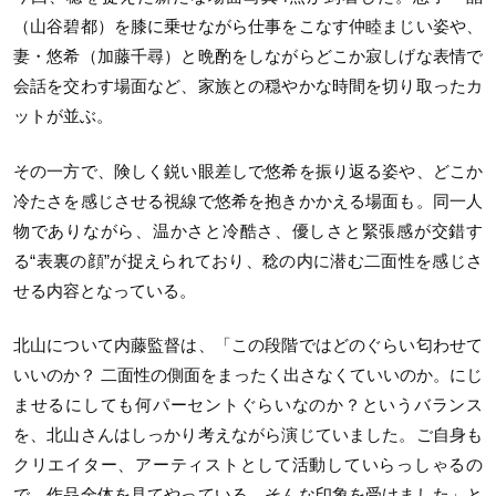
（山谷碧都）を膝に乗せながら仕事をこなす仲睦まじい姿や、
妻・悠希（加藤千尋）と晩酌をしながらどこか寂しげな表情で
会話を交わす場面など、家族との穏やかな時間を切り取ったカ
ットが並ぶ。
その一方で、険しく鋭い眼差しで悠希を振り返る姿や、どこか
冷たさを感じさせる視線で悠希を抱きかかえる場面も。同一人
物でありながら、温かさと冷酷さ、優しさと緊張感が交錯す
る“表裏の顔”が捉えられており、稔の内に潜む二面性を感じさ
せる内容となっている。
北山について内藤監督は、「この段階ではどのぐらい匂わせて
いいのか？ 二面性の側面をまったく出さなくていいのか。にじ
ませるにしても何パーセントぐらいなのか？というバランス
を、北山さんはしっかり考えながら演じていました。ご自身も
クリエイター、アーティストとして活動していらっしゃるの
で、作品全体を見てやっている、そんな印象を受けました」と