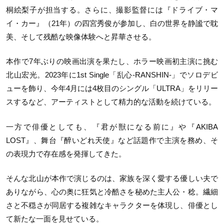
桐絵梨子が担当する。さらに、撮影監督には『ドライブ・マ
イ・カー』（21年）の四宮秀俊が参加し、白の世界を静謐で耽
美、そして残酷な映像体験へと昇華させる。
本作で7年ぶりの映画出演を果たし、ホラー映画初主演に挑む
北山宏光。2023年に1st Single「乱心-RANSHIN-」でソロデビ
ューを飾り、今年4月には4枚目のシングル「ULTRA」をリリー
スするなど、アーティストとして精力的な活動を続けている。
一方で俳優としても、『君が獣になる前に』や『AKIBA
LOST』、舞台『醉いどれ天使』など話題作で主演を務め、そ
の表現力で存在感を発揮してきた。
そんな北山が本作で演じるのは、家族を深く愛する優しい夫で
ありながら、心の奥に狂気と冷酷さを秘めた主人公・稔。繊細
さと不穏さが同居する複雑なキャラクターを体現し、俳優とし
て新たな一面を見せている。