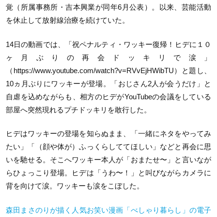
覚（所属事務所・吉本興業が同年6月公表）。以来、芸能活動
を休止して放射線治療を続けていた。
14日の動画では、「祝ペナルティ・ワッキー復帰！ヒデに１０
ヶ月ぶりの再会ドッキリで涙」
（https://www.youtube.com/watch?v=RVvEjHWibTU）と題し、
10ヵ月ぶりにワッキーが登場。「おじさん2人が会うだけ」と
自虐を込めながらも、相方のヒデがYouTubeの会議をしている
部屋へ突然現れるプチドッキリを敢行した。
ヒデはワッキーの登場を知らぬまま、「一緒にネタをやってみ
たい」「（顔や体が）ふっくらしててほしい」などと再会に思
いを馳せる。そこへワッキー本人が「おまたせ〜」と言いなが
らひょっこり登場。ヒデは「うわ〜！」と叫びながらカメラに
背を向けて涙。ワッキーも涙をこぼした。
森田まさのりが描く人気お笑い漫画「べしゃり暮らし」の電子