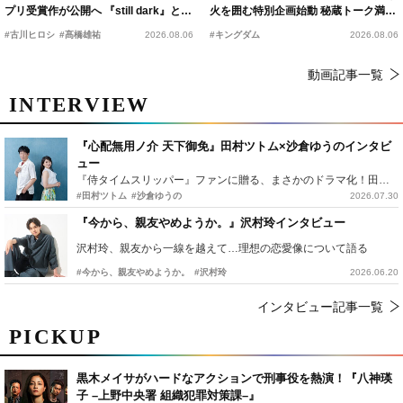
プリ受賞作が公開へ 『still dark』と同
火を囲む特別企画始動 秘蔵トーク満載
時上映決定
の“キングダムキャンプ”開催
#古川ヒロシ
#髙橋雄祐
2026.08.06
#キングダム
2026.08.06
動画記事一覧
INTERVIEW
『心配無用ノ介 天下御免』田村ツトム×沙倉ゆうのインタビ
ュー
『侍タイムスリッパー』ファンに贈る、まさかのドラマ化！田村ツトム×沙倉ゆうのが語る『心配無用ノ介』撮影秘話
#田村ツトム
#沙倉ゆうの
2026.07.30
『今から、親友やめようか。』沢村玲インタビュー
沢村玲、親友から一線を越えて…理想の恋愛像について語る
#今から、親友やめようか。
#沢村玲
2026.06.20
インタビュー記事一覧
PICKUP
黒木メイサがハードなアクションで刑事役を熱演！『八神瑛
子 –上野中央署 組織犯罪対策課–』