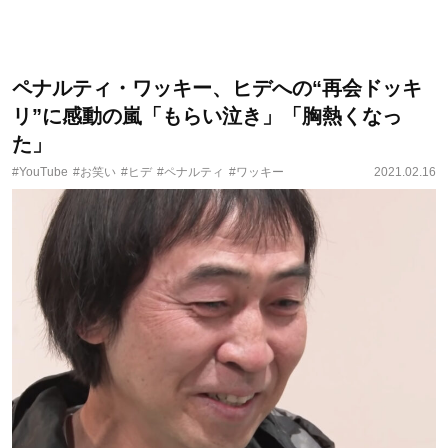
ペナルティ・ワッキー、ヒデへの“再会ドッキ
リ”に感動の嵐「もらい泣き」「胸熱くなっ
た」
#YouTube
#お笑い
#ヒデ
#ペナルティ
#ワッキー
2021.02.16