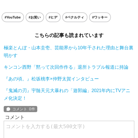
#YouTube
#お笑い
#ヒデ
#ペナルティ
#ワッキー
こちらの記事も読まれています
極楽とんぼ・山本圭壱、芸能界から10年干された理由と舞台裏
明かす
キンコン西野「黙って次回作作る」退所トラブル報道に持論
『あの頃。』松坂桃李×仲野太賀インタビュー
『鬼滅の刃』宇髄天元大暴れの「遊郭編」2021年内にTVアニ
メ化決定！