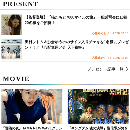
PRESENT
【監督登壇】『猫たちと7000マイルの旅』一般試写会に10組
20名様をご招待！
応募締め切り： 2026.08.15
田村ツトム＆沙倉ゆうののサイン入りチェキを1名様にプレゼ
ント！／『心配無用ノ介 天下御免』
応募締め切り： 2026.08.20
プレゼント記事一覧
MOVIE
『冒険の夜』TAMA NEW WAVEグラン
『キングダム 魂の決戦』飛信隊が焚き