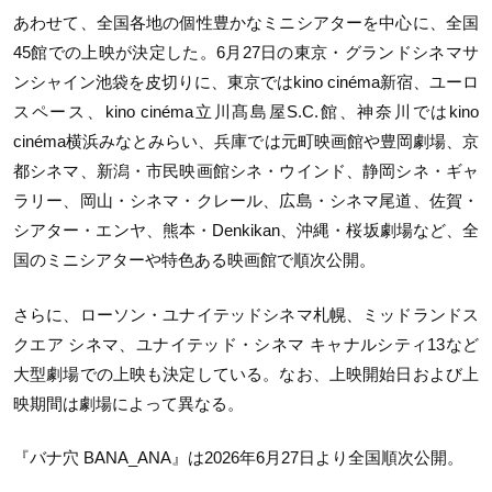
あわせて、全国各地の個性豊かなミニシアターを中心に、全国
45館での上映が決定した。6月27日の東京・グランドシネマサ
ンシャイン池袋を皮切りに、東京ではkino cinéma新宿、ユーロ
スペース、kino cinéma立川髙島屋S.C.館、神奈川ではkino
cinéma横浜みなとみらい、兵庫では元町映画館や豊岡劇場、京
都シネマ、新潟・市民映画館シネ・ウインド、静岡シネ・ギャ
ラリー、岡山・シネマ・クレール、広島・シネマ尾道、佐賀・
シアター・エンヤ、熊本・Denkikan、沖縄・桜坂劇場など、全
国のミニシアターや特色ある映画館で順次公開。
さらに、ローソン・ユナイテッドシネマ札幌、ミッドランドス
クエア シネマ、ユナイテッド・シネマ キャナルシティ13など
大型劇場での上映も決定している。なお、上映開始日および上
映期間は劇場によって異なる。
『バナ穴 BANA_ANA』は2026年6月27日より全国順次公開。