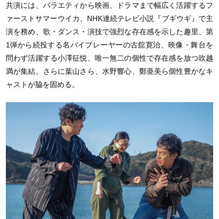
共演には、バラエティから映画、ドラマまで幅広く活躍するフ
ァーストサマーウイカ、NHK連続テレビ小説『ブギウギ』で主
演を務め、歌・ダンス・演技で強烈な存在感を示した趣里、第
1弾から続投する名バイプレーヤーの古舘寛治、映像・舞台を
問わず活躍する小澤征悦、唯一無二の個性で存在感を放つ吹越
満が集結。さらに葉山さら、水野響心、鄭亜美ら個性豊かなキ
ャストが脇を固める。