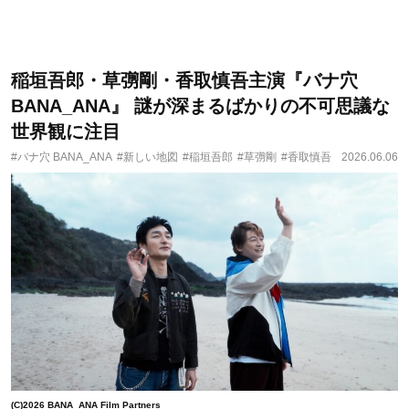
稲垣吾郎・草彅剛・香取慎吾主演『バナ穴
BANA_ANA』 謎が深まるばかりの不可思議な
世界観に注目
#バナ穴 BANA_ANA
#新しい地図
#稲垣吾郎
#草彅剛
#香取慎吾
2026.06.06
(C)2026 BANA_ANA Film Partners