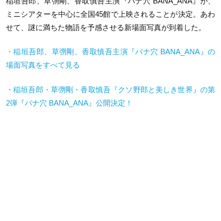
稲垣吾郎、草彅剛、香取慎吾主演『バナ穴 BANA_ANA』が、
ミニシアターを中心に全国45館で上映されることが決定。あわ
せて、謎に満ちた物語を予感させる新場面写真が到着した。
・稲垣吾郎、草彅剛、香取慎吾主演『バナ穴 BANA_ANA』の
場面写真をすべて見る
・稲垣吾郎・草彅剛・香取慎吾『クソ野郎と美しき世界』の第
2弾『バナ穴 BANA_ANA』公開決定！