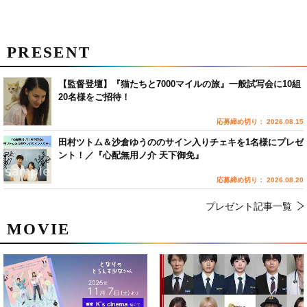
PRESENT
【監督登壇】『猫たちと7000マイルの旅』一般試写会に10組
20名様をご招待！
応募締め切り： 2026.08.15
田村ツトム＆沙倉ゆうののサイン入りチェキを1名様にプレゼ
ント！／『心配無用ノ介 天下御免』
応募締め切り： 2026.08.20
プレゼント記事一覧
MOVIE