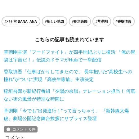
#バナ穴 BANA_ANA
#新しい地図
#稲垣吾郎
#草彅剛
#香取慎吾
こちらの記事も読まれています
草彅剛主演『フードファイト』が四半世紀ぶりに復活 「俺の胃
袋は宇宙だ！」伝説のドラマがHuluで一挙配信
香取慎吾「仕事ばかりしてきたので」 長年抱いた“高校生への
憧れ”がついに実現『高校生家族』主演決定
稲垣吾郎が新紀行番組『夕陽の余韻』ナレーション担当！ 何気
ない街の風景が特別な時間に
草彅剛「今でも“出発進行！”って言っちゃう」 『新幹線大爆
破』劇場公開記念舞台挨拶にサプライズ登壇