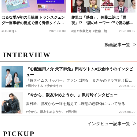
はるな愛が初の母親役 トランスジェン
趣里は「熱血」、佐藤二朗は「霊
ダー当事者の視点で描く青春タイムス
視」!? “謎のキーワード”で読み解く
リップコメディ
『踊る大捜査線 N.E.W.』新メンバー
#LGBTQ＋
2026.08.09
#佐々木蔵之介
#佐藤二朗
2026.08.09
動画記事一覧
INTERVIEW
『心配無用ノ介 天下御免』田村ツトム×沙倉ゆうのインタビ
ュー
『侍タイムスリッパー』ファンに贈る、まさかのドラマ化！田村ツトム×沙倉ゆうのが語る『心配無用ノ介』撮影秘話
#田村ツトム
#沙倉ゆうの
2026.07.30
『今から、親友やめようか。』沢村玲インタビュー
沢村玲、親友から一線を越えて…理想の恋愛像について語る
#今から、親友やめようか。
#沢村玲
2026.06.20
インタビュー記事一覧
PICKUP