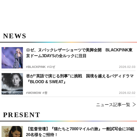
NEWS
ロゼ、ヌバックレザーショーツで美脚全開 BLACKPINK東
京ドーム3DAYSの全ルックに注目
#BLACKPINK
#ロゼ
2026.02.03
杏が“英語で演じる刑事”に挑戦 国境を越えるバディドラマ
『BLOOD & SWEAT』
#WOWOW
#杏
2026.02.02
ニュース記事一覧
PRESENT
【監督登壇】『猫たちと7000マイルの旅』一般試写会に10組
20名様をご招待！