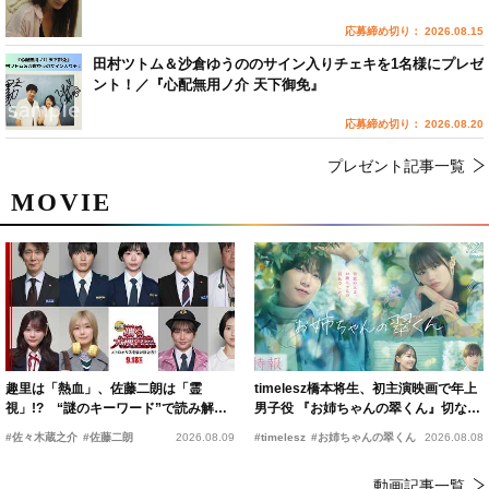
応募締め切り： 2026.08.15
田村ツトム＆沙倉ゆうののサイン入りチェキを1名様にプレゼ
ント！／『心配無用ノ介 天下御免』
応募締め切り： 2026.08.20
プレゼント記事一覧
MOVIE
趣里は「熱血」、佐藤二朗は「霊
timelesz橋本将生、初主演映画で年上
視」!? “謎のキーワード”で読み解く
男子役 『お姉ちゃんの翠くん』切ない
『踊る大捜査線 N.E.W.』新メンバー
恋の幕開けを予感
#佐々木蔵之介
#佐藤二朗
2026.08.09
#timelesz
#お姉ちゃんの翠くん
2026.08.08
動画記事一覧