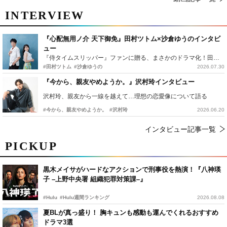
INTERVIEW
『心配無用ノ介 天下御免』田村ツトム×沙倉ゆうのインタビ
ュー
『侍タイムスリッパー』ファンに贈る、まさかのドラマ化！田村ツトム×沙倉ゆうのが語る『心配無用ノ介』撮影秘話
#田村ツトム
#沙倉ゆうの
2026.07.30
『今から、親友やめようか。』沢村玲インタビュー
沢村玲、親友から一線を越えて…理想の恋愛像について語る
#今から、親友やめようか。
#沢村玲
2026.06.20
インタビュー記事一覧
PICKUP
黒木メイサがハードなアクションで刑事役を熱演！『八神瑛
子 –上野中央署 組織犯罪対策課–』
#Hulu
#Hulu週間ランキング
2026.08.08
夏BLが真っ盛り！ 胸キュンも感動も運んでくれるおすすめ
ドラマ3選