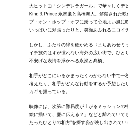
大ヒット曲「シンデレラガール」で華々しくデ
King & Prince 永瀬廉と髙橋海人。解禁
プ・オン・ホップ・オフに乗って心地よい風に
いっぱいに頬張ったりと、笑顔あふれるニコイ
しかし、ふたりの絆を確かめる〈まちあわせミ
イチ旅のはずが慣れない海外の広い街で、ひと
不安げな表情を浮かべる永瀬と髙橋。
相手がどこにいるかまったくわからない中で一
考えたり、相手がどんな行動をするか予想したり
カギを握っている。
映像には、次第に難易度が上がるミッションの
絵に描いて、廉に伝える？」などと離れていても
たったひとりの相方”を探す姿が映し出されてい