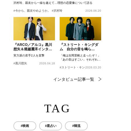
沢村玲、親友から一線を越えて…理想の恋愛像について語る
#今から、親友やめようか。
#沢村玲
2026.06.20
『ARCO／アルコ』黒川
『ストリート・キングダ
想矢＆堀越麗禾インタビ
ム 自分の音を鳴ら
ュー
せ。』峯田和伸、若葉竜
実力派の若手2人を直撃
「俺は吉岡里帆と走ったぞ！」
也、吉岡里帆インタビュ
「あの音はすごい」それぞれの
ー
#黒川想矢
2026.04.18
忘れがたいシーンとは？
#ストリート・キングダム 自分の音を鳴らせ。
2026.03.20
インタビュー記事一覧
TAG
#映画
#星占い
#韓流