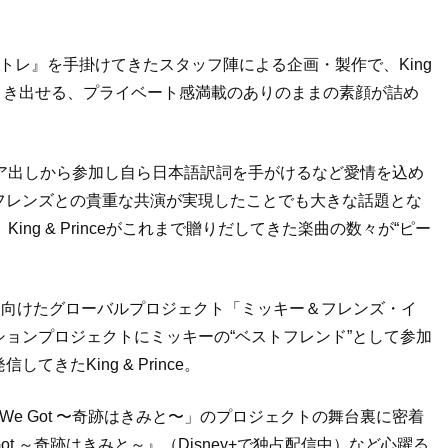
トレ』を手掛けてきたスタッフ陣による企画・製作で、King
こそ引き出せる、プライベート感満載のありのままの素顔が詰め
がアイデア出しから参加し自ら日本語訳詞を手がけるなど愛情を込め
フレンズとの貴重な共演が実現したことでも大きな話題とな
、King & Princeがこれまで贈りだしてきた楽曲の数々が“ピー
に向けたグローバルプロジェクト「ミッキー＆フレンズ・イ
ョンプロジェクトにミッキーの“ベストフレンド”として参加
きたKing & Prince。
We Got 〜奇跡はきみと〜」のプロジェクトの舞台裏に密着
 We Got ～奇跡はきみと～』（Disney+で独占配信中）など心躍る