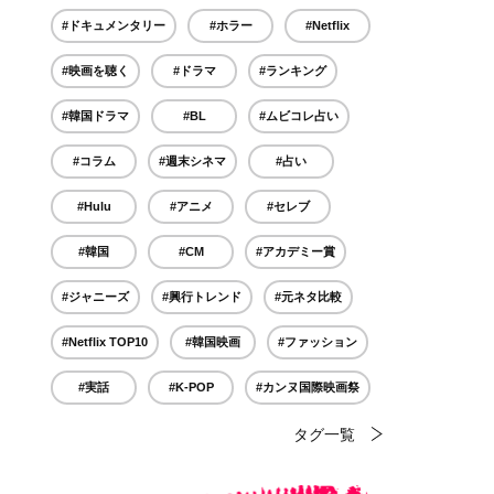
#ドキュメンタリー
#ホラー
#Netflix
#映画を聴く
#ドラマ
#ランキング
#韓国ドラマ
#BL
#ムビコレ占い
#コラム
#週末シネマ
#占い
#Hulu
#アニメ
#セレブ
#韓国
#CM
#アカデミー賞
#ジャニーズ
#興行トレンド
#元ネタ比較
#Netflix TOP10
#韓国映画
#ファッション
#実話
#K-POP
#カンヌ国際映画祭
タグ一覧