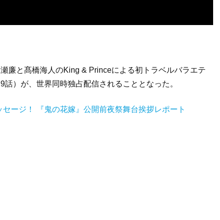
廉と髙橋海人のKing & Princeによる初トラベルバラエテ
 LA』（全9話）が、世界同時独占配信されることとなった。
ッセージ！ 『鬼の花嫁』公開前夜祭舞台挨拶レポート