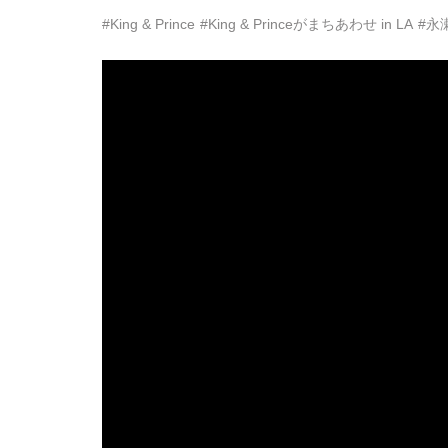
#King & Prince
#King & Princeがまちあわせ in LA
#永