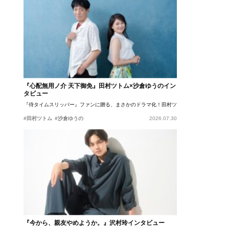
『心配無用ノ介 天下御免』田村ツトム×沙倉ゆうのイン
タビュー
『侍タイムスリッパー』ファンに贈る、まさかのドラマ化！田村ツトム×沙倉ゆうのが語
#田村ツトム
#沙倉ゆうの
2026.07.30
『今から、親友やめようか。』沢村玲インタビュー