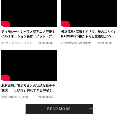
ティモシー・シャラメ初アニメ声優！
横浜流星×広瀬すず『汝、星のごとく』
イルミネーション新作『ノット・アロ
RADWIMPS書き下ろし主題歌が15年
ーン』2027年公開決定
の愛を切なく彩る
#アニメ
#アニメーション
2026.08.06
#RADWIMPS
#広瀬すず
2026.08.05
北村匠海、宮沢りえとの壮絶な親子を
熱演 『しびれ』切なすぎる90秒予告
公開
#SADFRANK
#しびれ
2026.08.04
READ MORE