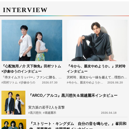
INTERVIEW
『心配無用ノ介 天下御免』田村ツトム
『今から、親友やめようか。』沢村玲
×沙倉ゆうのインタビュー
インタビュー
『侍タイムスリッパー』ファンに贈る、まさかのドラマ化！田村ツトム×沙倉ゆうのが語る『心配無用ノ介』撮影秘話
沢村玲、親友から一線を越えて…理想の恋愛像について語る
#田村ツトム
#沙倉ゆうの
2026.07.30
#今から、親友やめようか。
#沢村玲
2026.06.20
『ARCO／アルコ』黒川想矢＆堀越麗禾インタビュー
実力派の若手2人を直撃
#黒川想矢
#堀越麗禾
2026.04.18
『ストリート・キングダム 自分の音を鳴らせ。』峯田和