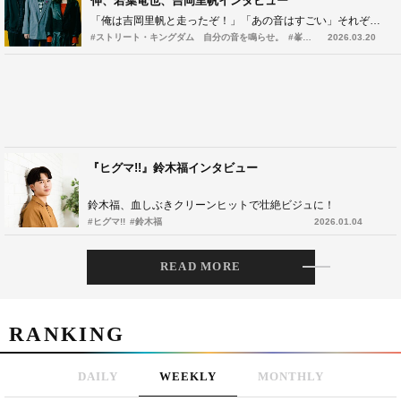
伸、若葉竜也、吉岡里帆インタビュー
「俺は吉岡里帆と走ったぞ！」「あの音はすごい」それぞれの忘れがたいシーンとは？
#ストリート・キングダム 自分の音を鳴らせ。
#峯田和伸
2026.03.20
『ヒグマ!!』鈴木福インタビュー
鈴木福、血しぶきクリーンヒットで壮絶ビジュに！
#ヒグマ!!
#鈴木福
2026.01.04
READ MORE
RANKING
DAILY
WEEKLY
MONTHLY