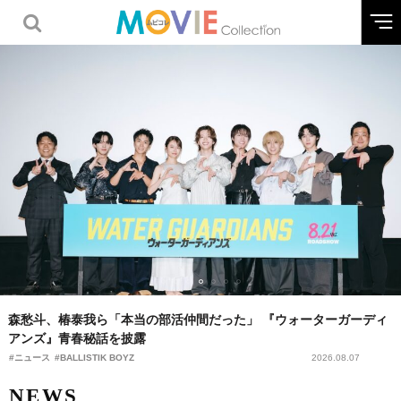
『冒険の夜』TAMA NEW WAVEグランプリ受賞作が公開へ 『still
dark』と同時上映決定
#動画ニュース
#古川ヒロシ
2026.08.06
NEWS