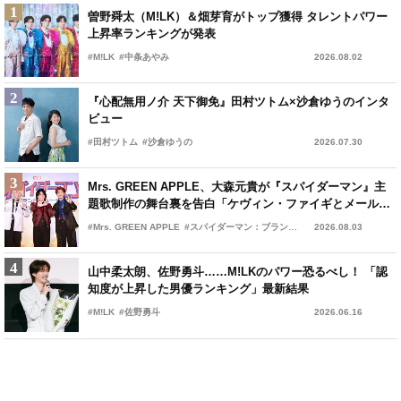
1
1
結婚＆妊娠発表の川口春奈が母親役 命と家族の愛を描く感
曽野舜太（M!LK）＆畑芽育がトップ獲得 タレントパワー
動の実話に挑む
上昇率ランキングが発表
#M!LK
#中条あやみ
#ママがもうこの世界にいなくても 私の命の日記
#川口春奈
2026.08.07
2026.08.02
2
2
吉岡里帆と奈緒、迫真の感情表現で新境地 『シャドウワー
『心配無用ノ介 天下御免』田村ツトム×沙倉ゆうのインタ
ク』に込めた思いを語る
ビュー
#シャドウワーク
#田村ツトム
#沙倉ゆうの
#吉岡里帆
2026.08.07
2026.07.30
3
3
森愁斗、椿泰我ら「本当の部活仲間だった」 『ウォーター
Mrs. GREEN APPLE、大森元貴が『スパイダーマン』主
ガーディアンズ』青春秘話を披露
題歌制作の舞台裏を告白「ケヴィン・ファイギとメール
も」
#BALLISTIK BOYZ
#Mrs. GREEN APPLE
#BUDDiiS
#スパイダーマン：ブランド・ニュー・デイ
2026.08.07
2026.08.03
4
4
令和ロマンくるま初監督作『BREAK SHOT』公開 オダ
山中柔太朗、佐野勇斗……M!LKのパワー恐るべし！ 「認
ギリジョー、高良健吾ら豪華キャストが撮影秘話を語る
知度が上昇した男優ランキング」最新結果
#BREAK SHOT
#M!LK
#佐野勇斗
#オダギリジョー
2026.08.06
2026.06.16