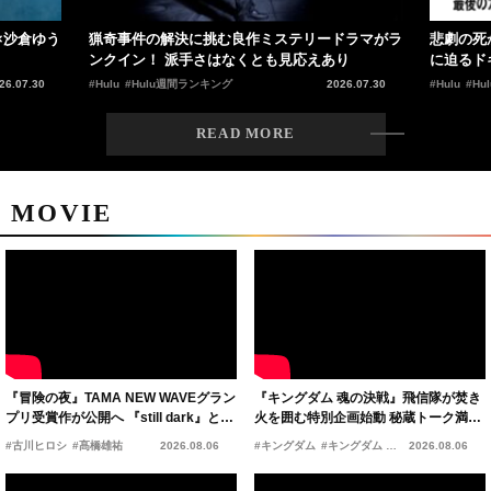
×沙倉ゆう
猟奇事件の解決に挑む良作ミステリードラマがラ
悲劇の死
ンクイン！ 派手さはなくとも見応えあり
に迫るド
26.07.30
#Hulu
#Hulu週間ランキング
2026.07.30
#Hulu
#H
READ MORE
MOVIE
『冒険の夜』TAMA NEW WAVEグラン
『キングダム 魂の決戦』飛信隊が焚き
プリ受賞作が公開へ 『still dark』と同
火を囲む特別企画始動 秘蔵トーク満載
時上映決定
の“キングダムキャンプ”開催
#古川ヒロシ
#髙橋雄祐
2026.08.06
#キングダム
#キングダム 魂の決戦
2026.08.06