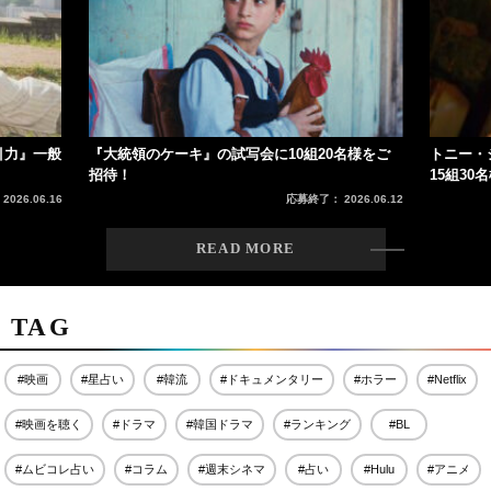
3
京本大我主演『憧れの作家は人間じゃありませんでし
た』、2026年上半期ドラマランキング1位に
#SixTONES
#京本大我
2026.07.17
4
MAZZEL・RAN、映画『ワンダンス』で伊折役に 原作愛
引力』一般
『大統領のケーキ』の試写会に10組20名様をご
トニー・
と5歳からのダンス経験を注ぎ込む姿に注目
招待！
15組30
#&TEAM
#Girls²
2026.07.24
026.06.16
応募終了： 2026.06.12
READ MORE
TAG
5
下重暁子『家族という病』映画化 藤本隆宏、友近、小出恵
介ら実力派キャストが思い語る
#映画
#星占い
#韓流
#ドキュメンタリー
#ホラー
#Netflix
#下重暁子
#友近
2026.07.05
#映画を聴く
#ドラマ
#韓国ドラマ
#ランキング
#BL
6
BE:FIRST、映画『RYUJI 竜二』主題歌を書き下ろし
#ムビコレ占い
#コラム
#週末シネマ
#占い
#Hulu
#アニメ
JUNONが作詞・作曲にも携わる