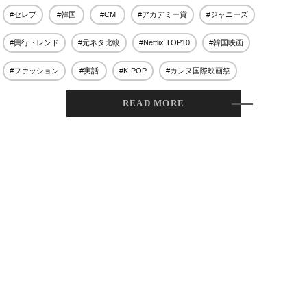
#BE:FIRST
#JUNON
2026.07.30
#セレブ
#韓国
#CM
#アカデミー賞
#ジャニーズ
#興行トレンド
#元ネタ比較
#Netflix TOP10
#韓国映画
7
Mrs. GREEN APPLE、大森元貴が『スパイダーマン』主
題歌制作の舞台裏を告白「ケヴィン・ファイギとメール
#ファッション
#実話
#K-POP
#カンヌ国際映画祭
も」
#Mrs. GREEN APPLE
#スパイダーマン：ブランド・ニュー・デイ
2026.08.03
READ MORE
8
櫻井翔×阿部亮平×川島如恵留、「くまのプーさん」原作
100周年アンバサダーとして初タッグ実現
#くまのプーさん
#川島如恵留
2026.07.10
9
『愛の渦』で初脱ぎの門脇麦ら3女優が赤裸々トーク。男
性が前張りなしだと困る!?
2014.03.12