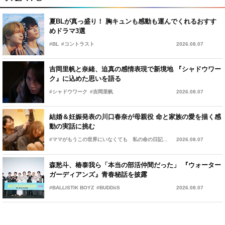
夏BLが真っ盛り！ 胸キュンも感動も運んでくれるおすす
めドラマ3選
#BL
#コントラスト
2026.08.07
吉岡里帆と奈緒、迫真の感情表現で新境地 『シャドウワー
ク』に込めた思いを語る
#シャドウワーク
#吉岡里帆
2026.08.07
結婚＆妊娠発表の川口春奈が母親役 命と家族の愛を描く感
動の実話に挑む
#ママがもうこの世界にいなくても 私の命の日記
#川口春奈
2026.08.07
森愁斗、椿泰我ら「本当の部活仲間だった」 『ウォーター
ガーディアンズ』青春秘話を披露
#BALLISTIK BOYZ
#BUDDiiS
2026.08.07