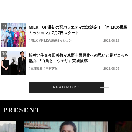
9
9
Mrs. GREEN APPLE、大森元貴が『スパイダーマン』主
M!LK、GP帯初の冠バラエティ放送決定！ 『M!LKの爆裂
題歌制作の舞台裏を告白「ケヴィン・ファイギとメール
ミッション』7月7日スタート
も」
#Mrs. GREEN APPLE
#M!LK
#M!LKの爆裂ミッション
#スパイダーマン：ブランド・ニュー・デイ
2026.08.03
2026.06.19
10
10
JO初主演主演映画『ワンダンス』、主題歌は&TEAM「For
松村北斗＆今田美桜が東野圭吾原作への思いと見どころを
us」に決定！
熱弁 『白鳥とコウモリ』完成披露
#&TEAM
#三浦友和
#JO
#中村芝翫
2026.08.03
2026.08.05
1
曽野舜太（M!LK）＆畑芽育がトップ獲得 タレントパワー
READ MORE
上昇率ランキングが発表
#M!LK
#中条あやみ
2026.08.02
PRESENT
2
『心配無用ノ介 天下御免』田村ツトム×沙倉ゆうのインタ
ビュー
#田村ツトム
#沙倉ゆうの
2026.07.30