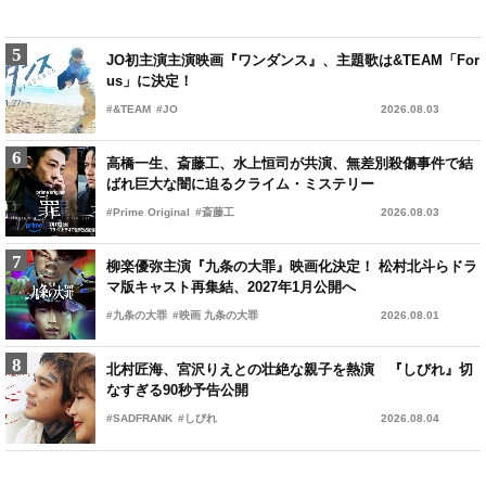
5
5
佐藤勝利＆原菜乃華、『君と花火と約束と』スペシャル花
JO初主演主演映画『ワンダンス』、主題歌は&TEAM「For
火に感動 長岡の夜空で映画の世界を体感
us」に決定！
#アニメ
#&TEAM
#佐藤勝利
#JO
2026.08.05
2026.08.03
6
6
松村北斗＆今田美桜が東野圭吾原作への思いと見どころを
高橋一生、斎藤工、水上恒司が共演、無差別殺傷事件で結
熱弁 『白鳥とコウモリ』完成披露
ばれ巨大な闇に迫るクライム・ミステリー
#三浦友和
#Prime Original
#中村芝翫
#斎藤工
2026.08.05
2026.08.03
7
7
『キングダム 魂の決戦』飛信隊が焚き火を囲む特別企画始
柳楽優弥主演『九条の大罪』映画化決定！ 松村北斗らドラ
動 秘蔵トーク満載の“キングダムキャンプ”開催
マ版キャスト再集結、2027年1月公開へ
#キングダム
#九条の大罪
#キングダム 魂の決戦
#映画 九条の大罪
2026.08.06
2026.08.01
8
8
夏BLが真っ盛り！ 胸キュンも感動も運んでくれるおすす
北村匠海、宮沢りえとの壮絶な親子を熱演 『しびれ』切
めドラマ3選
なすぎる90秒予告公開
#BL
#SADFRANK
#コントラスト
#しびれ
2026.08.07
2026.08.04