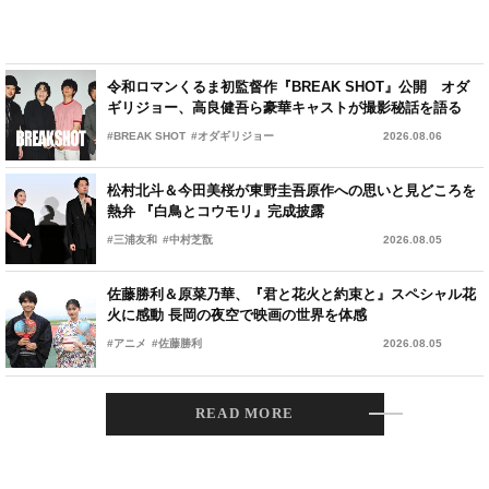
令和ロマンくるま初監督作『BREAK SHOT』公開 オダ
ギリジョー、高良健吾ら豪華キャストが撮影秘話を語る
#BREAK SHOT
#オダギリジョー
2026.08.06
松村北斗＆今田美桜が東野圭吾原作への思いと見どころを
熱弁 『白鳥とコウモリ』完成披露
#三浦友和
#中村芝翫
2026.08.05
佐藤勝利＆原菜乃華、『君と花火と約束と』スペシャル花
火に感動 長岡の夜空で映画の世界を体感
#アニメ
#佐藤勝利
2026.08.05
READ MORE