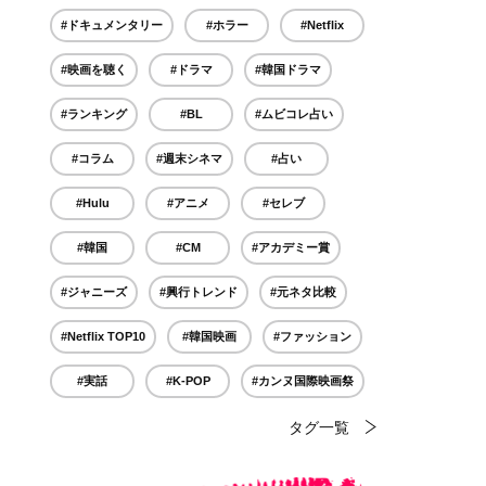
#ドキュメンタリー
#ホラー
#Netflix
#映画を聴く
#ドラマ
#韓国ドラマ
#ランキング
#BL
#ムビコレ占い
#コラム
#週末シネマ
#占い
#Hulu
#アニメ
#セレブ
#韓国
#CM
#アカデミー賞
#ジャニーズ
#興行トレンド
#元ネタ比較
#Netflix TOP10
#韓国映画
#ファッション
#実話
#K-POP
#カンヌ国際映画祭
タグ一覧