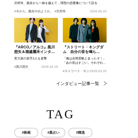
沢村玲、親友から一線を越えて…理想の恋愛像について語る
#今から、親友やめようか。
#沢村玲
2026.06.20
『ARCO／アルコ』黒川
『ストリート・キングダ
想矢＆堀越麗禾インタビ
ム 自分の音を鳴ら
ュー
せ。』峯田和伸、若葉竜
実力派の若手2人を直撃
「俺は吉岡里帆と走ったぞ！」
也、吉岡里帆インタビュ
「あの音はすごい」それぞれの
ー
#黒川想矢
2026.04.18
忘れがたいシーンとは？
#ストリート・キングダム 自分の音を鳴らせ。
2026.03.20
インタビュー記事一覧
TAG
#映画
#星占い
#韓流