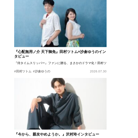
『心配無用ノ介 天下御免』田村ツトム×沙倉ゆうのイン
タビュー
『侍タイムスリッパー』ファンに贈る、まさかのドラマ化！田村ツトム×沙倉ゆうのが語
#田村ツトム
#沙倉ゆうの
2026.07.30
『今から、親友やめようか。』沢村玲インタビュー