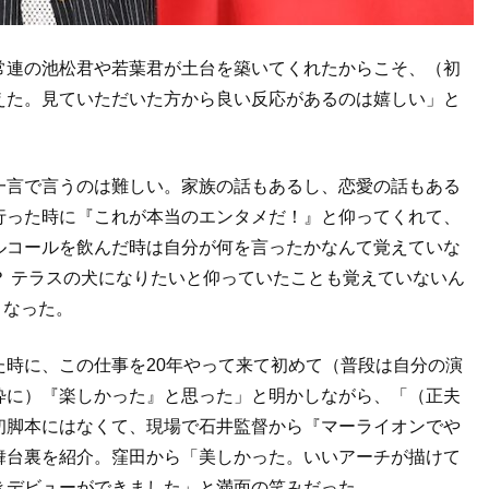
常連の池松君や若葉君が土台を築いてくれたからこそ、（初
えた。見ていただいた方から良い反応があるのは嬉しい」と
一言で言うのは難しい。家族の話もあるし、恋愛の話もある
行った時に『これが本当のエンタメだ！』と仰ってくれて、
ルコールを飲んだ時は自分が何を言ったかなんて覚えていな
？ テラスの犬になりたいと仰っていたことも覚えていないん
となった。
時に、この仕事を20年やって来て初めて（普段は自分の演
粋に）『楽しかった』と思った」と明かしながら、「（正夫
初脚本にはなくて、現場で石井監督から『マーライオンでや
舞台裏を紹介。窪田から「美しかった。いいアーチが描けて
きデビューができました」と満面の笑みだった。