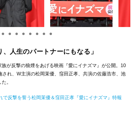
り、人生のパートナーにもなる」
族が反撃の狼煙をあげる映画『愛にイナズマ』が公開。10
施され、W主演の松岡茉優、窪田正孝、共演の佐藤浩市、池
した。
濡れで反撃を誓う松岡茉優＆窪田正孝『愛にイナズマ』特報