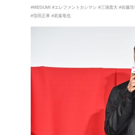
#MEGUMI
#エレファントカシマシ
#三浦貴大
#佐藤浩
#窪田正孝
#若葉竜也