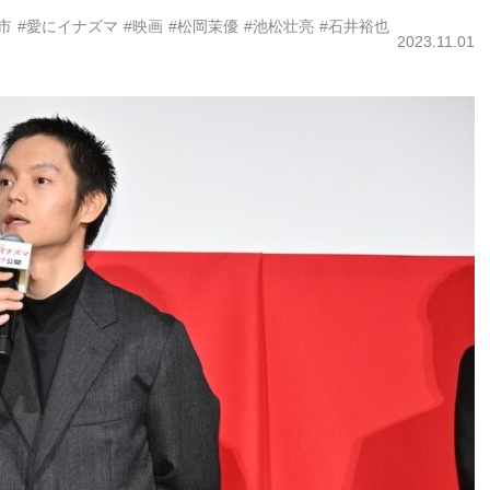
市
#愛にイナズマ
#映画
#松岡茉優
#池松壮亮
#石井裕也
2023.11.01