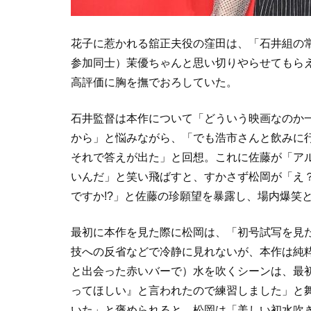
花子に惹かれる舘正夫役の窪田は、「石井組の
参加同士）茉優ちゃんと思い切りやらせてもら
高評価に胸を撫でおろしていた。
石井監督は本作について「どういう映画なのか
から」と悩みながら、「でも浩市さんと飲みに
それで答えが出た」と回想。これに佐藤が「ア
いんだ」と笑い飛ばすと、すかさず松岡が「え
ですか!?」と佐藤の珍願望を暴露し、場内爆笑
最初に本作を見た際に松岡は、「初号試写を見た
技への反省などで冷静に見れないが、本作は純
と出会った赤いバーで）水を吹くシーンは、最
ってほしい』と言われたので練習しました」と
いた」と褒められると、松岡は「美しい初水吹