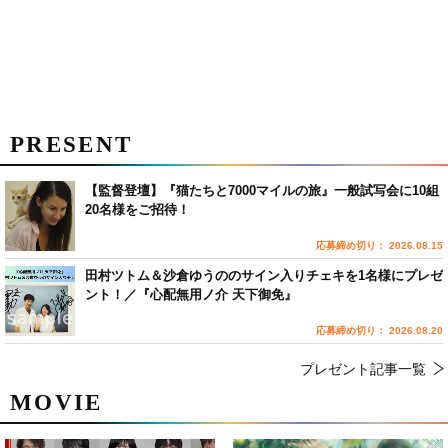
PRESENT
【監督登壇】『猫たちと7000マイルの旅』一般試写会に10組
20名様をご招待！
応募締め切り： 2026.08.15
田村ツトム＆沙倉ゆうののサイン入りチェキを1名様にプレゼ
ント！／『心配無用ノ介 天下御免』
応募締め切り： 2026.08.20
プレゼント記事一覧
MOVIE