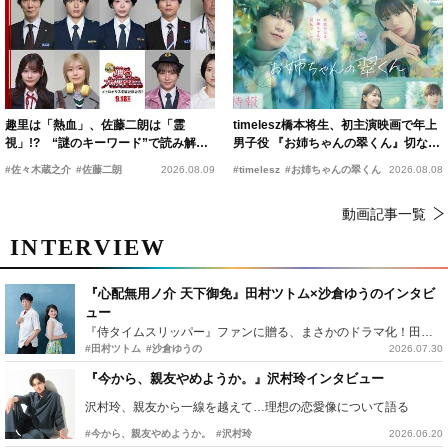
趣里は「熱血」、佐藤二朗は「霊
timelesz橋本将生、初主演映画で年上
視」!? “謎のキーワード”で読み解く
男子役 『お姉ちゃんの翠くん』切ない
『踊る大捜査線 N.E.W.』新メンバー
恋の幕開けを予感
#佐々木蔵之介
#佐藤二朗
2026.08.09
#timelesz
#お姉ちゃんの翠くん
2026.08.08
動画記事一覧
INTERVIEW
『心配無用ノ介 天下御免』田村ツトム×沙倉ゆうのインタビ
ュー
『侍タイムスリッパー』ファンに贈る、まさかのドラマ化！田村ツトム×沙倉ゆうのが語る『心配無用ノ介』撮影秘話
#田村ツトム
#沙倉ゆうの
2026.07.30
『今から、親友やめようか。』沢村玲インタビュー
沢村玲、親友から一線を越えて…理想の恋愛像について語る
#今から、親友やめようか。
#沢村玲
2026.06.20