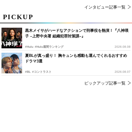
インタビュー記事一覧
PICKUP
黒木メイサがハードなアクションで刑事役を熱演！『八神瑛
子 –上野中央署 組織犯罪対策課–』
#Hulu
#Hulu週間ランキング
2026.08.08
夏BLが真っ盛り！ 胸キュンも感動も運んでくれるおすすめ
ドラマ3選
#BL
#コントラスト
2026.08.07
ピックアップ記事一覧