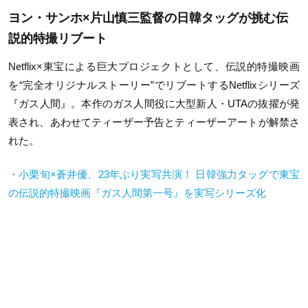
ヨン・サンホ×片山慎三監督の日韓タッグが挑む伝
説的特撮リブート
Netflix×東宝による巨大プロジェクトとして、伝説的特撮映画
を“完全オリジナルストーリー”でリブートするNetflixシリーズ
『ガス人間』。本作のガス人間役に大型新人・UTAの抜擢が発
表され、あわせてティーザー予告とティーザーアートが解禁さ
れた。
・小栗旬×蒼井優、23年ぶり実写共演！ 日韓強力タッグで東宝
の伝説的特撮映画『ガス人間第一号』を実写シリーズ化