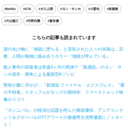
#Netflix
#UTA
#ガス人間
#ヨン・サンホ
#小栗旬
#林遣都
#片山慎三
#竹野内豊
#蒼井優
こちらの記事も読まれています
謎の化け物に「地獄に堕ちる」と宣告された人々の末路は…宗
教、人間が複雑に絡み合うホラー『地獄が呼んでいる』
殺人事件の容疑者は死後3ヶ月の死体!? 『新感染』のヨン・サ
ンホ原作・脚本による最新型Kゾンビ
聖痕が腕に浮かび…『新感染 ファイナル・エクスプレス』『愛
の不時着』スタッフらがタッグの期待作、ファーストルック映
像がスゴイ
『ガンニバル』の怪演が話題を呼んだ柳楽優弥、アジアコンテ
ンツ＆グローバルOTTアワードの最優秀主演男優賞にノミネー
ト！