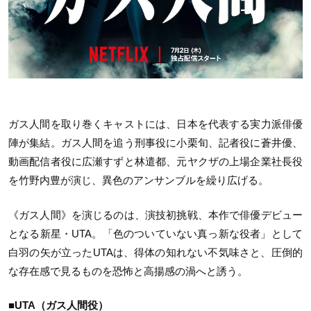
ガス人間を取り巻くキャストには、日本を代表する実力派俳優
陣が集結。ガス人間を追う刑事役に小栗旬、記者役に蒼井優、
動画配信者役に広瀬すずと林遣都、元ヤクザの上場企業社長役
を竹野内豊が演じ、異色のアンサンブルを繰り広げる。
《ガス人間》を演じるのは、演技初挑戦、本作で俳優デビュー
となる新星・UTA。「色のついていない真っ新な役者」として
白羽の矢が立ったUTAは、得体の知れない不気味さと、圧倒的
な存在感で見るものを恐怖と高揚感の渦へと誘う。
■UTA（ガス人間役）