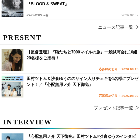
『BLOOD & SWEAT』
#WOWOW
#杏
2026.02.02
ニュース記事一覧
PRESENT
【監督登壇】『猫たちと7000マイルの旅』一般試写会に10組
20名様をご招待！
応募締め切り： 2026.08.15
田村ツトム＆沙倉ゆうののサイン入りチェキを1名様にプレゼ
ント！／『心配無用ノ介 天下御免』
応募締め切り： 2026.08.20
プレゼント記事一覧
INTERVIEW
『心配無用ノ介 天下御免』田村ツトム×沙倉ゆうのインタビ