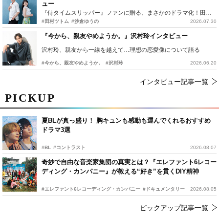
ュー
『侍タイムスリッパー』ファンに贈る、まさかのドラマ化！田村ツトム×沙倉ゆうのが語る『心配無用ノ介』撮影秘話
#田村ツトム
#沙倉ゆうの
2026.07.30
『今から、親友やめようか。』沢村玲インタビュー
沢村玲、親友から一線を越えて…理想の恋愛像について語る
#今から、親友やめようか。
#沢村玲
2026.06.20
インタビュー記事一覧
PICKUP
夏BLが真っ盛り！ 胸キュンも感動も運んでくれるおすすめ
ドラマ3選
#BL
#コントラスト
2026.08.07
奇妙で自由な音楽家集団の真実とは？『エレファント6レコー
ディング・カンパニー』が教える“好き”を貫くDIY精神
#エレファント6レコーディング・カンパニー
#ドキュメンタリー
2026.08.05
ピックアップ記事一覧