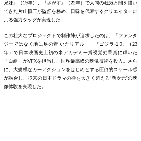
兄妹』（19年）、『さがす』（22年）で人間の狂気と闇を描い
てきた片山慎三が監督を務め、日韓を代表するクリエイターに
よる強力タッグが実現した。
この壮大なプロジェクトで制作陣が追求したのは、「ファンタ
ジーではなく地に足の着 いたリアル」。『ゴジラ-1.0』（23
年）で日本映画史上初の米アカデミー賞視覚効果賞に輝いた
「白組」がVFXを担当し、世界最高峰の映像技術を投入。さら
に、大規模なカーアクションをはじめとする圧倒的スケール感
が融合し、従来の日本ドラマの枠を大きく超える“新次元”の映
像体験を実現した。