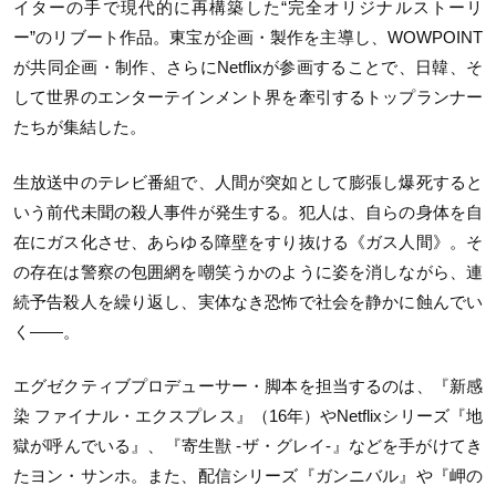
イターの手で現代的に再構築した“完全オリジナルストーリ
ー”のリブート作品。東宝が企画・製作を主導し、WOWPOINT
が共同企画・制作、さらにNetflixが参画することで、日韓、そ
して世界のエンターテインメント界を牽引するトップランナー
たちが集結した。
生放送中のテレビ番組で、人間が突如として膨張し爆死すると
いう前代未聞の殺人事件が発生する。犯人は、自らの身体を自
在にガス化させ、あらゆる障壁をすり抜ける《ガス人間》。そ
の存在は警察の包囲網を嘲笑うかのように姿を消しながら、連
続予告殺人を繰り返し、実体なき恐怖で社会を静かに蝕んでい
く——。
エグゼクティブプロデューサー・脚本を担当するのは、『新感
染 ファイナル・エクスプレス』（16年）やNetflixシリーズ『地
獄が呼んでいる』、『寄生獣 -ザ・グレイ-』などを手がけてき
たヨン・サンホ。また、配信シリーズ『ガンニバル』や『岬の