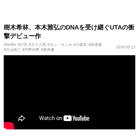
樹木希林、本木雅弘のDNAを受け継ぐUTAの衝
撃デビュー作
#Netflix
#UTA
#ガス人間
#ヨン・サンホ
#小栗旬
#林遣都
2026.05.13
#片山慎三
#竹野内豊
#蒼井優