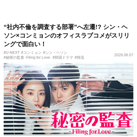
“社内不倫を調査する部署”へ左遷!? シン・ヘ
ソン×コンミョンのオフィスラブコメがスリリ
ングで面白い！
#U-NEXT
#コンミョン
#シン・ヘソン
2026.06.07
#秘密の監査 -Filing for Love-
#韓国ドラマ
#韓流