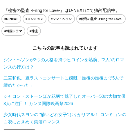
『秘密の監査 -Filing for Love-』はU-NEXTにて独占配信中。
#U-NEXT
#コンミョン
#シン・ヘソン
#秘密の監査 -Filing for Love-
#韓国ドラマ
#韓流
こちらの記事も読まれています
シン・ヘソンが2つの人格を持つヒロインを熱演、“2人”のロマ
ンスの行方は？
二宮和也、嵐ラストコンサートに感慨「最後の最後まで5人で
締めたかった」
シャロン・ストーンほか花柄で魅了したオーバー50の大物女優
3人に注目！ カンヌ国際映画祭2026
少女時代スヨンの “酔いどれ女子”ぶりがリアル！ コンミョンの
白衣にときめく禁酒ロマンス