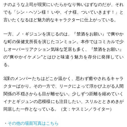
ナのような上司が現実にいたらかなり怖いはずなのだが、それ
でも「シン・ヘソン様！ いや、イナ様、ついていきます！」と
言いたくなるほど魅力的なキャラクターに仕上がっている。
一方、ノ・ギジュンを演じるのは、『禁酒をお願い』で爽やか
な町の保健支所長を演じたコンミョン。本作ではコミカルで少
しオーバーリアクション気味な芝居も多く、『禁酒をお願い』
の“爽やかイケメン”とはひと味違う魅力を存分に発揮してい
る。
3課のメンバーたちはどこか温かく、思わず癒やされるキャラ
クターばかり。その一方で、リークによって浮かび上がる人間
関係の不穏さからも目が離せない。少しずつ距離を縮めていく
イナとギジュンの恋模様にも注目したい、スリルとときめきが
同居した一作となっている。（文：ヤスミン／ライター）
・
その他の場面写真はこちら