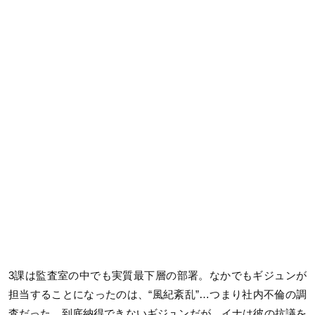
3課は監査室の中でも実質最下層の部署。なかでもギジュンが
担当することになったのは、“風紀紊乱”…つまり社内不倫の調
査だった。到底納得できないギジュンだが、イナは彼の抗議を