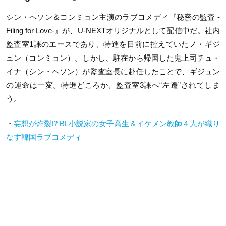
シン・ヘソン＆コンミョン主演のラブコメディ『秘密の監査 -
Filing for Love-』が、U-NEXTオリジナルとして配信中だ。社内
監査室1課のエースであり、特進を目前に控えていたノ・ギジ
ュン（コンミョン）。しかし、駐在から帰国した鬼上司チュ・
イナ（シン・ヘソン）が監査室長に赴任したことで、ギジュン
の運命は一変。特進どころか、監査室3課へ“左遷”されてしま
う。
・
妄想が炸裂!? BL小説家の女子高生＆イケメン教師４人が織り
なす韓国ラブコメディ