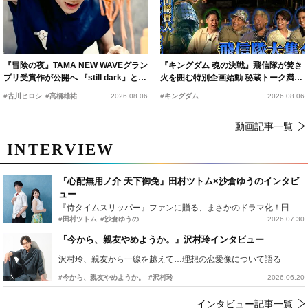
『冒険の夜』TAMA NEW WAVEグラン
『キングダム 魂の決戦』飛信隊が焚き
プリ受賞作が公開へ 『still dark』と同
火を囲む特別企画始動 秘蔵トーク満載
時上映決定
の“キングダムキャンプ”開催
#古川ヒロシ
#髙橋雄祐
2026.08.06
#キングダム
2026.08.06
動画記事一覧
INTERVIEW
『心配無用ノ介 天下御免』田村ツトム×沙倉ゆうのインタビ
ュー
『侍タイムスリッパー』ファンに贈る、まさかのドラマ化！田村ツトム×沙倉ゆうのが語る『心配無用ノ介』撮影秘話
#田村ツトム
#沙倉ゆうの
2026.07.30
『今から、親友やめようか。』沢村玲インタビュー
沢村玲、親友から一線を越えて…理想の恋愛像について語る
#今から、親友やめようか。
#沢村玲
2026.06.20
インタビュー記事一覧