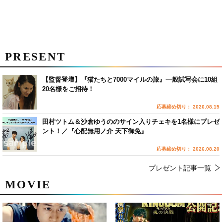
PRESENT
【監督登壇】『猫たちと7000マイルの旅』一般試写会に10組
20名様をご招待！
応募締め切り： 2026.08.15
田村ツトム＆沙倉ゆうののサイン入りチェキを1名様にプレゼ
ント！／『心配無用ノ介 天下御免』
応募締め切り： 2026.08.20
プレゼント記事一覧
MOVIE