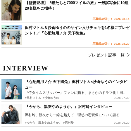
【監督登壇】『猫たちと7000マイルの旅』一般試写会に10組
20名様をご招待！
応募締め切り： 2026.08.15
田村ツトム＆沙倉ゆうののサイン入りチェキを1名様にプレゼ
ント！／『心配無用ノ介 天下御免』
応募締め切り： 2026.08.20
プレゼント記事一覧
INTERVIEW
『心配無用ノ介 天下御免』田村ツトム×沙倉ゆうのインタビ
ュー
『侍タイムスリッパー』ファンに贈る、まさかのドラマ化！田村ツトム×沙倉ゆうのが語る『心配無用ノ介』撮影秘話
#田村ツトム
#沙倉ゆうの
2026.07.30
『今から、親友やめようか。』沢村玲インタビュー
沢村玲、親友から一線を越えて…理想の恋愛像について語る
#今から、親友やめようか。
#沢村玲
2026.06.20