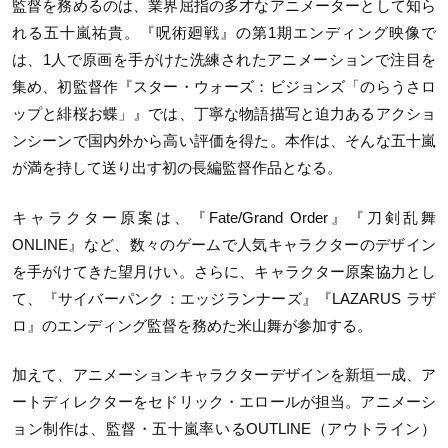
監督を務めるのは、業界屈指の多才なアニメーターとして知ら
れる五十嵐祐貴。『呪術廻戦』の第1期エンディング映像で
は、1人で原画を手がけた洗練されたアニメーションで注目を
集め、初監督作『スター・ウォーズ：ビジョンズ「のらうさロ
ップと緋桜お蝶」』では、丁寧な物語描写と迫力あるアクショ
ンシーンで国内外から高い評価を得た。本作は、そんな五十嵐
が満を持して送り出す初の長編監督作品となる。
キャラクター原案は、『Fate/Grand Order』『刀剣乱舞
ONLINE』など、数々のゲームで人気キャラクターのデザイン
を手がけてきた望月けい。さらに、キャラクター原案協力とし
て、『サイバーパンク：エッジランナーズ』『LAZARUS ラザ
ロ』のエンディング監督を務めた米山舞が参加する。
加えて、アニメーションキャラクターデザインを新垣一成、ア
ートディレクターをセドリック・エロールが担当。アニメーシ
ョン制作は、監督・五十嵐率いるOUTLINE（アウトライン）