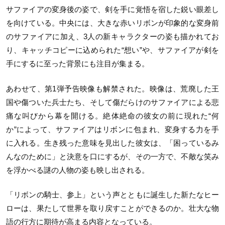
サファイアの変身後の姿で、剣を手に覚悟を宿した鋭い眼差し
を向けている。中央には、大きな赤いリボンが印象的な変身前
のサファイアに加え、3人の新キャラクターの姿も描かれてお
り、キャッチコピーに込められた“想い”や、サファイアが剣を
手にするに至った背景にも注目が集まる。
あわせて、第1弾予告映像も解禁された。映像は、荒廃した王
国や傷ついた兵士たち、そして傷だらけのサファイアによる悲
痛な叫びから幕を開ける。絶体絶命の彼女の前に現れた“何
か”によって、サファイアはリボンに包まれ、変身する力を手
に入れる。生き残った意味を見出した彼女は、「困っているみ
んなのために」と決意を口にするが、その一方で、不敵な笑み
を浮かべる謎の人物の姿も映し出される。
「リボンの騎士、参上」という声とともに誕生した新たなヒー
ローは、果たして世界を取り戻すことができるのか。壮大な物
語の行方に期待が高まる内容となっている。