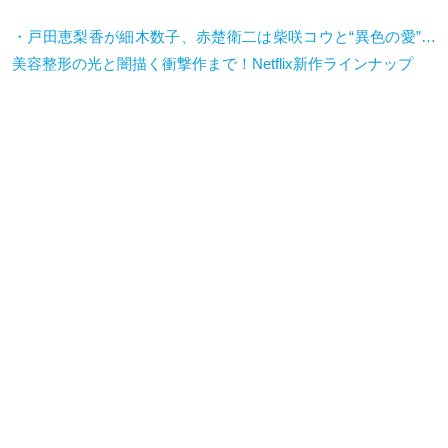
・戸田恵梨香が細木数子、赤楚衛二は柴咲コウと“異色の愛”…
美容整形の光と闇描く衝撃作まで！Netflix新作ラインナップ