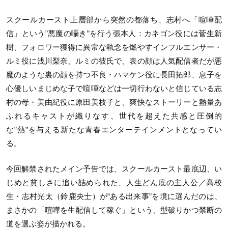
スクールカースト上層部から突然の都落ち、志村へ「喧嘩配
信」という”悪魔の囁き”を行う張本人：カネゴン役には菅生新
樹、フォロワー獲得に異常な執念を燃やすインフルエンサー・
ルミ役に浅川梨奈、ルミの彼氏で、表の顔は人気配信者だが悪
魔のような裏の顔を持つ不良・ハマケン役に長田拓郎、息子を
心優しいまじめな子で喧嘩などは一切行わないと信じている志
村の母・美由紀役に原田美枝子と、爽快なストーリーと熱量あ
ふれるキャストが織りなす、世代を超えた共感と圧倒的
な”熱”を与える新たな青春エンターテインメントとなってい
る。
今回解禁されたメイン予告では、スクールカースト最底辺、い
じめと貧しさに追い詰められた、人生どん底の主人公／高校
生・志村光太（鈴鹿央士）が“ある出来事”を境に選んだのは、
まさかの「喧嘩を生配信して稼ぐ」という、型破りかつ禁断の
道を選ぶ姿が描かれる。