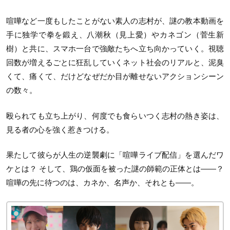
喧嘩など一度もしたことがない素人の志村が、謎の教本動画を
手に独学で拳を鍛え、八潮秋（見上愛）やカネゴン（菅生新
樹）と共に、スマホ一台で強敵たちへ立ち向かっていく。視聴
回数が増えるごとに狂乱していくネット社会のリアルと、泥臭
くて、痛くて、だけどなぜだか目が離せないアクションシーン
の数々。
殴られても立ち上がり、何度でも食らいつく志村の熱き姿は、
見る者の心を強く惹きつける。
果たして彼らが人生の逆襲劇に「喧嘩ライブ配信」を選んだワ
ケとは？ そして、鶏の仮面を被った謎の師範の正体とは——？
喧嘩の先に待つのは、カネか、名声か、それとも——。