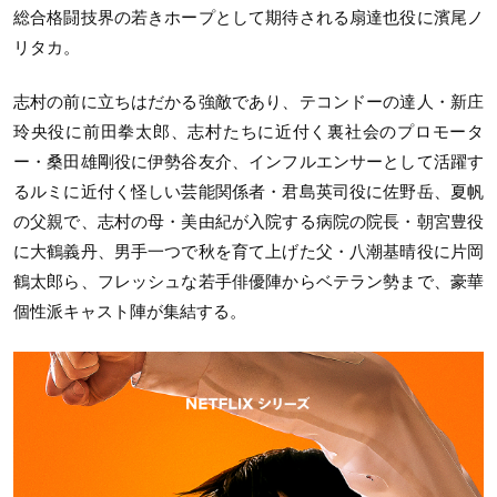
総合格闘技界の若きホープとして期待される扇達也役に濱尾ノ
リタカ。
志村の前に立ちはだかる強敵であり、テコンドーの達人・新庄
玲央役に前田拳太郎、志村たちに近付く裏社会のプロモータ
ー・桑田雄剛役に伊勢谷友介、インフルエンサーとして活躍す
るルミに近付く怪しい芸能関係者・君島英司役に佐野岳、夏帆
の父親で、志村の母・美由紀が入院する病院の院長・朝宮豊役
に大鶴義丹、男手一つで秋を育て上げた父・八潮基晴役に片岡
鶴太郎ら、フレッシュな若手俳優陣からベテラン勢まで、豪華
個性派キャスト陣が集結する。