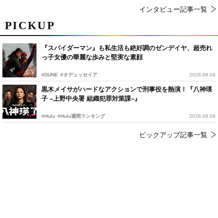
インタビュー記事一覧
PICKUP
『スパイダーマン』も私生活も絶好調のゼンデイヤ、超売れ
っ子女優の華麗な歩みと堅実な素顔
#DUNE
#オデュッセイア
2026.08.09
黒木メイサがハードなアクションで刑事役を熱演！『八神瑛
子 –上野中央署 組織犯罪対策課–』
#Hulu
#Hulu週間ランキング
2026.08.08
ピックアップ記事一覧