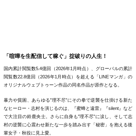
「喧嘩を生配信して稼ぐ」掟破りの人生！
国内累計閲覧数5.4億回（2026年1月時点）、グローバルの累計
閲覧数22.8億回（2026年1月時点）を超える「LINEマンガ」の
オリジナルウェブトゥーン作品の同名作品が原作となる。
暴力や貧困、あらゆる”理不尽”にその拳で逆襲を仕掛ける新た
なヒーロー・志村を演じるのは、『蜜蜂と遠雷』『silent』など
で大注目の鈴鹿央士。さらに自身も”理不尽”に涙し、そして志
村の逆襲に心震わせ新たな一歩を踏み出す「秘密」を抱える後
輩女子・秋役に見上愛。