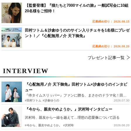
【監督登壇】『猫たちと7000マイルの旅』一般試写会に10組
20名様をご招待！
応募締め切り： 2026.08.15
田村ツトム＆沙倉ゆうののサイン入りチェキを1名様にプレゼ
ント！／『心配無用ノ介 天下御免』
応募締め切り： 2026.08.20
プレゼント記事一覧
INTERVIEW
『心配無用ノ介 天下御免』田村ツトム×沙倉ゆうのインタビ
ュー
『侍タイムスリッパー』ファンに贈る、まさかのドラマ化！田村ツトム×沙倉ゆうのが語る『心配無用ノ介』撮影秘話
#田村ツトム
#沙倉ゆうの
2026.07.30
『今から、親友やめようか。』沢村玲インタビュー
沢村玲、親友から一線を越えて…理想の恋愛像について語る
#今から、親友やめようか。
#沢村玲
2026.06.20