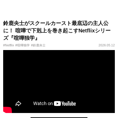
鈴鹿央士がスクールカースト最底辺の主人公
に！ 喧嘩で下剋上を巻き起こすNetflixシリー
ズ『喧嘩独学』
#Netflix
#喧嘩独学
#鈴鹿央士
2026.05.12