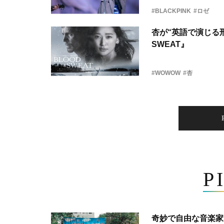
#BLACKPINK
#ロゼ
杏が“英語で演じる刑
SWEAT』
#WOWOW
#杏
P
奇妙で自由な音楽家