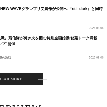
NEW WAVEグランプリ受賞作が公開へ 『still dark』と同時
2026.08.06
決戦』飛信隊が焚き火を囲む特別企画始動 秘蔵トーク満載
ンプ”開催
 魂の決戦
2026.08.06
READ MORE