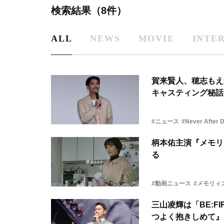
検索結果（8件）
ALL
NEWS
MOVIE
INTE
賀来賢人、穂志もえかを
キャスティング秘話
#ニュース
#Never Aft
柄本佑主演『メモリ
る
#動画ニュース
#メモリィ
三山凌輝は「BE:F
つよく抱きしめて』