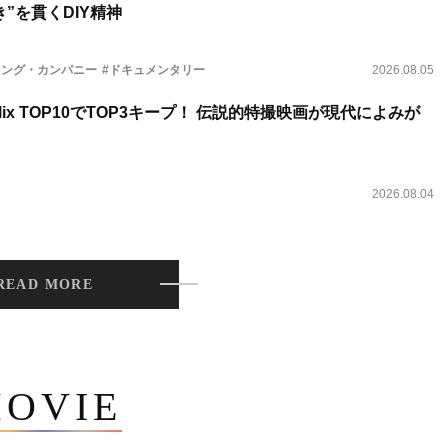
”を貫くDIY精神
ィング・カンパニー
#ドキュメンタリー
2026.08.05
lix TOP10でTOP3キープ！ 伝説的特撮映画が現代によみが
2026.08.04
READ MORE
OVIE