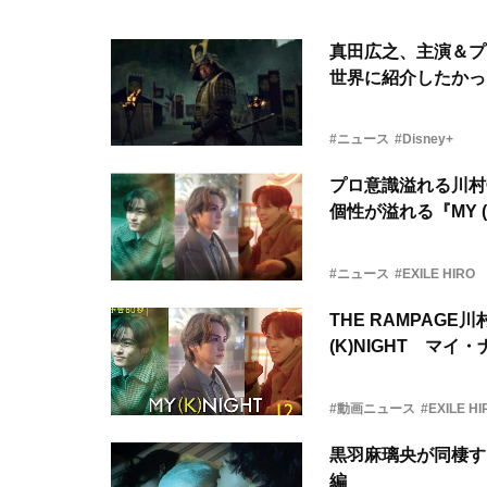
真田広之、主演＆プ
世界に紹介したかっ
#ニュース
#Disney+
プロ意識溢れる川村
個性が溢れる『MY 
#ニュース
#EXILE HIRO
THE RAMPAG
(K)NIGHT マイ
#動画ニュース
#EXILE HI
黒羽麻璃央が同棲す
編