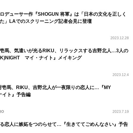
ロデューサー作『SHOGUN 将軍』は「日本の文化を正しく
た」LAでのスクリーニング記者会見に登壇
2023.12.28
壱馬、気遣いが光るRIKU、リラックスする吉野北人…3人の
(K)NIGHT マイ・ナイト』メイキング
2023.12.4
E川村壱馬、RIKU、吉野北人が一夜限りの恋人に…『MY
・ナイト』予告編
RO
2023.7.19
る恋人に嫉妬をつのらせて…『生きててごめんなさい』予告