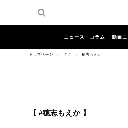
ニュース・コラム
動画ニ
トップページ
タグ
穂志もえか
＞
＞
【 #穂志もえか 】