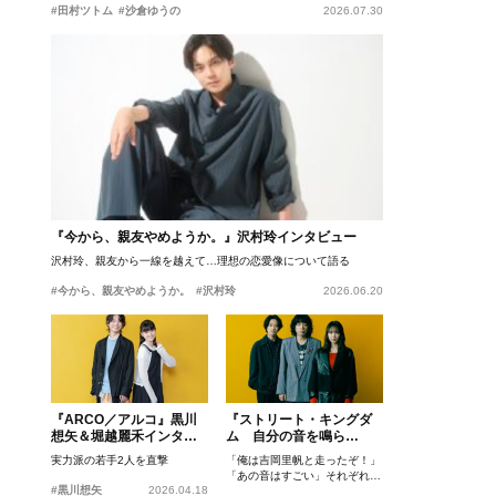
#田村ツトム
#沙倉ゆうの
2026.07.30
『今から、親友やめようか。』沢村玲インタビュー
沢村玲、親友から一線を越えて…理想の恋愛像について語る
#今から、親友やめようか。
#沢村玲
2026.06.20
『ARCO／アルコ』黒川
『ストリート・キングダ
想矢＆堀越麗禾インタビ
ム 自分の音を鳴ら
ュー
せ。』峯田和伸、若葉竜
実力派の若手2人を直撃
「俺は吉岡里帆と走ったぞ！」
也、吉岡里帆インタビュ
「あの音はすごい」それぞれの
ー
#黒川想矢
2026.04.18
忘れがたいシーンとは？