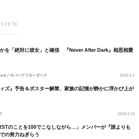
RVIEW
「絶対に彼女」と確信 『Never After Dark』相思相愛
er Dark／ネバーアフターダーク
2026.5.1
ィズ』予告＆ポスター解禁、家族の記憶が静かに浮かび上が
ズ
2026.4.16
IRSTのことを100でこなしながら…」メンバーが『誰よりも
での努力ねぎらう