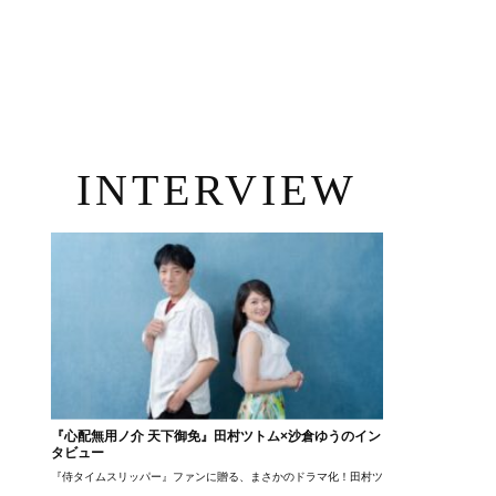
INTERVIEW
『心配無用ノ介 天下御免』田村ツトム×沙倉ゆうのイン
タビュー
『侍タイムスリッパー』ファンに贈る、まさかのドラマ化！田村ツトム×沙倉ゆうのが語