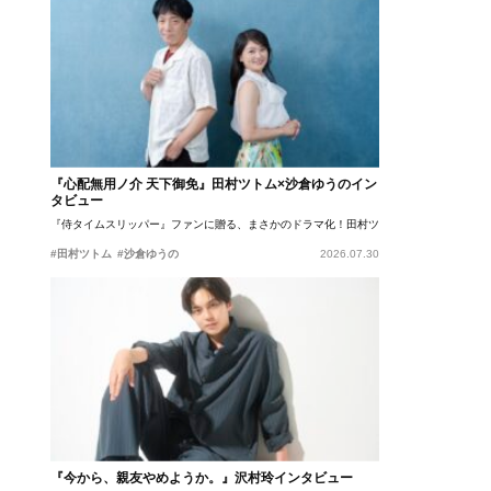
『心配無用ノ介 天下御免』田村ツトム×沙倉ゆうのイン
タビュー
『侍タイムスリッパー』ファンに贈る、まさかのドラマ化！田村ツトム×沙倉ゆうのが語
#田村ツトム
#沙倉ゆうの
2026.07.30
『今から、親友やめようか。』沢村玲インタビュー