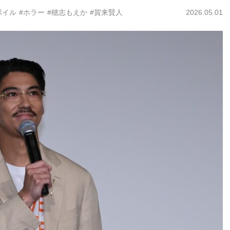
ボイル
#ホラー
#穂志もえか
#賀来賢人
2026.05.01