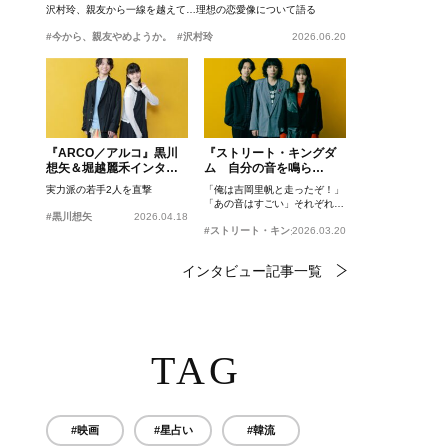
沢村玲、親友から一線を越えて…理想の恋愛像について語る
#今から、親友やめようか。
#沢村玲
2026.06.20
『ARCO／アルコ』黒川
『ストリート・キングダ
想矢＆堀越麗禾インタビ
ム 自分の音を鳴ら
ュー
せ。』峯田和伸、若葉竜
実力派の若手2人を直撃
「俺は吉岡里帆と走ったぞ！」
也、吉岡里帆インタビュ
「あの音はすごい」それぞれの
ー
#黒川想矢
2026.04.18
忘れがたいシーンとは？
#ストリート・キングダム 自分の音を鳴らせ。
2026.03.20
インタビュー記事一覧
TAG
#映画
#星占い
#韓流