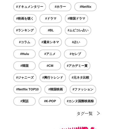
#ドキュメンタリー
#ホラー
#Netflix
#映画を聴く
#ドラマ
#韓国ドラマ
#ランキング
#BL
#ムビコレ占い
#コラム
#週末シネマ
#占い
#Hulu
#アニメ
#セレブ
#韓国
#CM
#アカデミー賞
#ジャニーズ
#興行トレンド
#元ネタ比較
#Netflix TOP10
#韓国映画
#ファッション
#実話
#K-POP
#カンヌ国際映画祭
タグ一覧