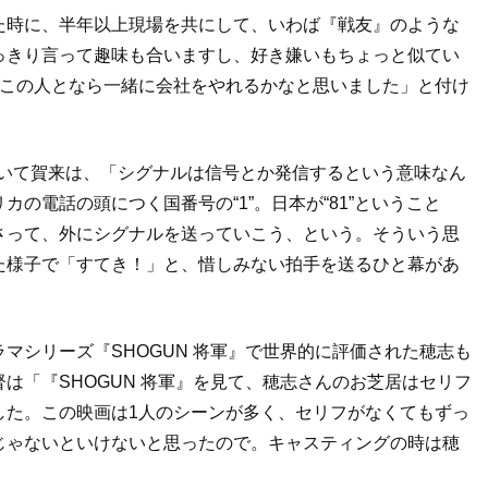
た時に、半年以上現場を共にして、いわば『戦友』のような
っきり言って趣味も合いますし、好き嫌いもちょっと似てい
。この人となら一緒に会社をやれるかなと思いました」と付け
について賀来は、「シグナルは信号とか発信するという意味なん
の電話の頭につく国番号の“1”。日本が“81”ということ
さって、外にシグナルを送っていこう、という。そういう思
た様子で「すてき！」と、惜しみない拍手を送るひと幕があ
マシリーズ『SHOGUN 将軍』で世界的に評価された穂志も
は「『SHOGUN 将軍』を見て、穂志さんのお芝居はセリフ
した。この映画は1人のシーンが多く、セリフがなくてもずっ
じゃないといけないと思ったので。キャスティングの時は穂