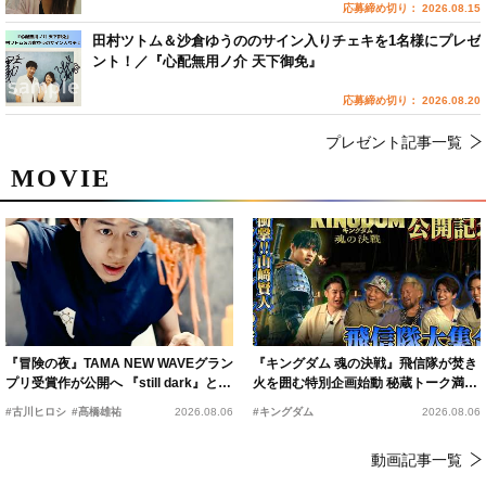
応募締め切り： 2026.08.15
田村ツトム＆沙倉ゆうののサイン入りチェキを1名様にプレゼ
ント！／『心配無用ノ介 天下御免』
応募締め切り： 2026.08.20
プレゼント記事一覧
MOVIE
『冒険の夜』TAMA NEW WAVEグラン
『キングダム 魂の決戦』飛信隊が焚き
プリ受賞作が公開へ 『still dark』と同
火を囲む特別企画始動 秘蔵トーク満載
時上映決定
の“キングダムキャンプ”開催
#古川ヒロシ
#髙橋雄祐
2026.08.06
#キングダム
2026.08.06
動画記事一覧