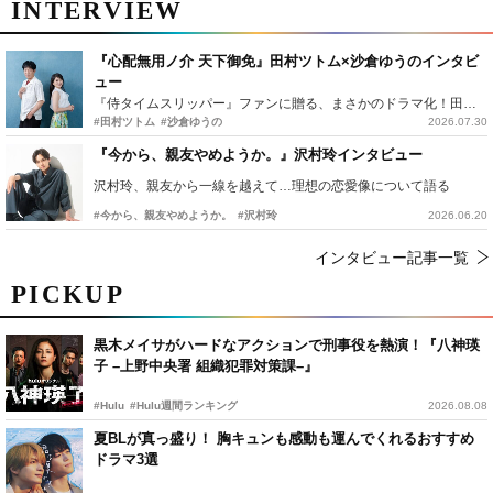
INTERVIEW
『心配無用ノ介 天下御免』田村ツトム×沙倉ゆうのインタビ
ュー
『侍タイムスリッパー』ファンに贈る、まさかのドラマ化！田村ツトム×沙倉ゆうのが語る『心配無用ノ介』撮影秘話
#田村ツトム
#沙倉ゆうの
2026.07.30
『今から、親友やめようか。』沢村玲インタビュー
沢村玲、親友から一線を越えて…理想の恋愛像について語る
#今から、親友やめようか。
#沢村玲
2026.06.20
インタビュー記事一覧
PICKUP
黒木メイサがハードなアクションで刑事役を熱演！『八神瑛
子 –上野中央署 組織犯罪対策課–』
#Hulu
#Hulu週間ランキング
2026.08.08
夏BLが真っ盛り！ 胸キュンも感動も運んでくれるおすすめ
ドラマ3選