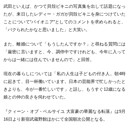
武田といえば、かつて貝殻ビキニの写真集を出して話題になっ
たが、来日したレディー・ガガが貝殻ビキニを身につけていた
ことについて“パイオニア”としてのコメントを求められると、
「パクられたかなと思いました」と大笑い。
また、離婚について「もうしたんですか？」と尋ねる質問には
「厳密に言いますと、今、調停中ですけれども、今年に入って
からは一緒には住んでいませんので」と回答。
現在の暮らしについては「私の人生は子どもの付き人。朝4時
に起きて、目一杯働いています。日本の芸能界で忙しかったと
きよりも、今が一番忙しいです」と話し、もうすぐ12歳になる
娘との仲の良さを伺わせていた。
『クィーン・オブ・ベルサイユ 大富豪の華麗なる転落』は9月
16日より新宿武蔵野館ほかにて全国順次公開となる。