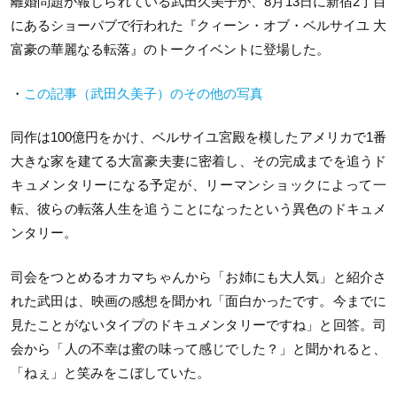
離婚問題が報じられている武田久美子が、8月13日に新宿2丁目
にあるショーパブで行われた『クィーン・オブ・ベルサイユ 大
富豪の華麗なる転落』のトークイベントに登場した。
・
この記事（武田久美子）のその他の写真
同作は100億円をかけ、ベルサイユ宮殿を模したアメリカで1番
大きな家を建てる大富豪夫妻に密着し、その完成までを追うド
キュメンタリーになる予定が、リーマンショックによって一
転、彼らの転落人生を追うことになったという異色のドキュメ
ンタリー。
司会をつとめるオカマちゃんから「お姉にも大人気」と紹介さ
れた武田は、映画の感想を聞かれ「面白かったです。今までに
見たことがないタイプのドキュメンタリーですね」と回答。司
会から「人の不幸は蜜の味って感じでした？」と聞かれると、
「ねぇ」と笑みをこぼしていた。