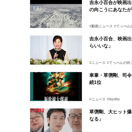
吉永小百合が映画出
の向こうにあなたが
#動画ニュース
#てっぺん
吉永小百合、映画出
らいいな」
#ニュース
#てっぺんの向
車掌・草彅剛、司令
続1位
#ニュース
#Netflix
草彅剛、大ヒット爆
なる」