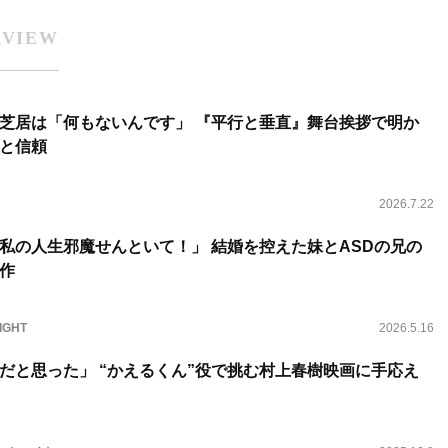
RVIEW
芝居は「何もないんです」 『平行と垂直』舞台挨拶で明か
と信頼
2026.7.22
私の人生邪魔せんといて！」 結婚を控えた妹とASDの兄の
作
IGHT
2026.5.16
だと思った」 “かえるくん”役で挑む村上春樹映画に手応え