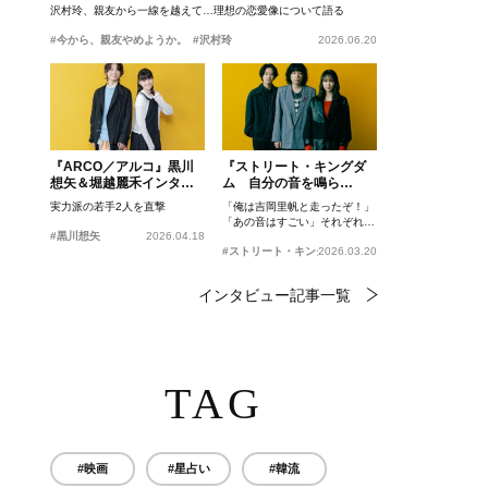
沢村玲、親友から一線を越えて…理想の恋愛像について語る
#今から、親友やめようか。
#沢村玲
2026.06.20
『ARCO／アルコ』黒川
『ストリート・キングダ
想矢＆堀越麗禾インタビ
ム 自分の音を鳴ら
ュー
せ。』峯田和伸、若葉竜
実力派の若手2人を直撃
「俺は吉岡里帆と走ったぞ！」
也、吉岡里帆インタビュ
「あの音はすごい」それぞれの
ー
#黒川想矢
2026.04.18
忘れがたいシーンとは？
#ストリート・キングダム 自分の音を鳴らせ。
2026.03.20
インタビュー記事一覧
TAG
#映画
#星占い
#韓流