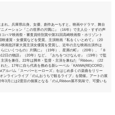
3日生まれ。兵庫県出身。女優、創作あーちすと。映画やドラマ、舞台
アニメーション『この世界の片隅に』（16年）で主人公・すずの声
ヨコハマ映画祭・審査員特別賞や第31回高崎映画祭・ホリゾント
全国映連賞・女優賞などを受賞。主演映画『私をくいとめて』（20
日本映画批評家大賞主演女優賞を受賞し、近年の主な映画出演作は
らにいくつもの）片隅に』（19年）、星屑の町』（20年）、『８
12日の物語』（20年）など。『おちをつけなんせ』（19年）で監
主演を兼任。22年は脚本・監督・主演を兼ねた『Ribbon』（22
れた。17年に自ら代表を務める新レーベル「KAIWA(RE)CORD」
stアルバム「スーパーヒーローズ」をはじめ多くの楽曲をリリー
りオンラインライブ「のんおうちで観るライブ」を開催。アートの展
2年3月には2度目の個展となる「のんRibbon展不気味で、可愛いも