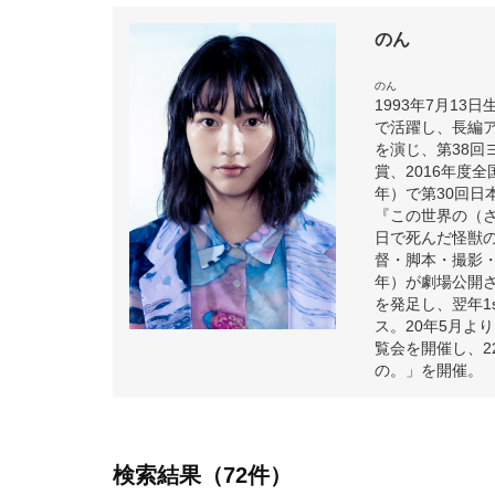
のん
のん
1993年7月1
で活躍し、長編
を演じ、第38回
賞、2016年度
年）で第30回
『この世界の（さ
日で死んだ怪獣の
督・脚本・撮影・
年）が劇場公開さ
を発足し、翌年1
ス。20年5月よ
覧会を開催し、2
の。」を開催。
検索結果（72件）