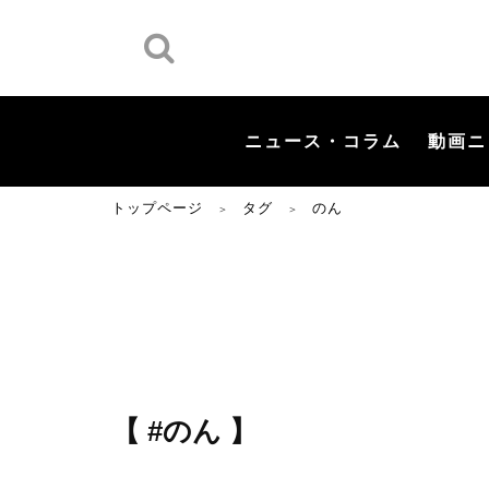
ニュース・コラム
動画ニ
トップページ
タグ
のん
＞
＞
【 #のん 】