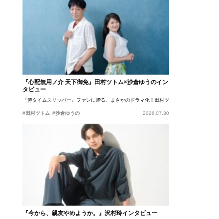
『心配無用ノ介 天下御免』田村ツトム×沙倉ゆうのイン
タビュー
『侍タイムスリッパー』ファンに贈る、まさかのドラマ化！田村ツトム×沙倉ゆうのが語
#田村ツトム
#沙倉ゆうの
2026.07.30
『今から、親友やめようか。』沢村玲インタビュー