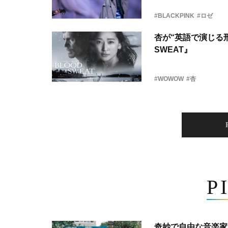
#BLACKPINK
#ロゼ
杏が“英語で演じる刑
SWEAT』
#WOWOW
#杏
P
奇妙で自由な音楽家