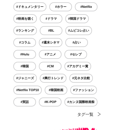
#ドキュメンタリー
#ホラー
#Netflix
#映画を聴く
#ドラマ
#韓国ドラマ
#ランキング
#BL
#ムビコレ占い
#コラム
#週末シネマ
#占い
#Hulu
#アニメ
#セレブ
#韓国
#CM
#アカデミー賞
#ジャニーズ
#興行トレンド
#元ネタ比較
#Netflix TOP10
#韓国映画
#ファッション
#実話
#K-POP
#カンヌ国際映画祭
タグ一覧