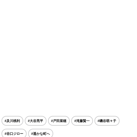
#及川桃利
#大谷亮平
#戸田菜穂
#滝藤賢一
#磯谷萌々子
#谷口ジロー
#遥かな町へ