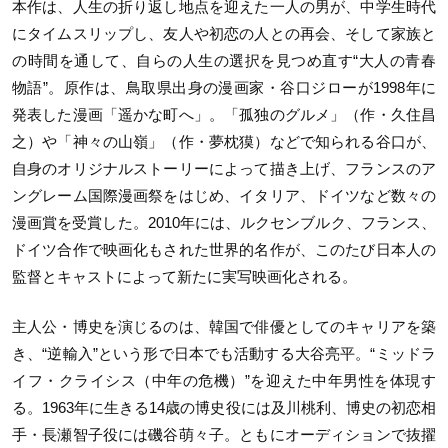
本作は、人生の折り返し地点を迎えた一人の男が、中学生時代
にタイムスリップし、友人や初恋の人との再会、そして家族と
の時間を通して、自らの人生の選択を見つめ直す“大人の青春
物語”。原作は、鳥取県出身の漫画家・谷口ジローが1998年に
発表した漫画「遥かな町へ」。「孤独のグルメ」（作・久住昌
之）や「神々の山嶺」（作・夢枕獏）などで知られる谷口が、
自身のオリジナルストーリーによって描き上げ、フランスのア
ングレーム国際漫画祭をはじめ、イタリア、ドイツなど数々の
漫画賞を受賞した。2010年には、ルクセンブルク、フランス、
ドイツ合作で映画化もされた世界的名作が、このたび日本人の
監督とキャストによって新たに実写映画化される。
主人公・博史を演じるのは、韓国で俳優としてのキャリアを築
き、“逆輸入”という形で日本でも活動する大谷亮平。“ミッドラ
イフ・クライシス（中年の危機）”を迎えた中年男性を体現す
る。1963年に生きる14歳の博史役には及川桃利、博史の初恋相
手・長瀬智子役には磯谷萌々子。ともにオーディションで抜擢