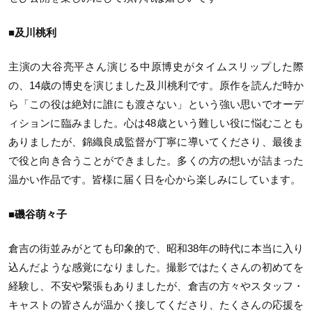
■及川桃利
主演の大谷亮平さん演じる中原博史がタイムスリップした際
の、14歳の博史を演じました及川桃利です。原作を読んだ時か
ら「この役は絶対に誰にも渡さない」という強い思いでオーデ
ィションに臨みました。心は48歳という難しい役に悩むことも
ありましたが、錦織良成監督が丁寧に導いてくださり、最後ま
で役と向き合うことができました。多くの方の想いが詰まった
温かい作品です。皆様に届く日を心から楽しみにしています。
■磯谷萌々子
倉吉の街並みがとても印象的で、昭和38年の時代に本当に入り
込んだような感覚になりました。撮影ではたくさんの初めてを
経験し、不安や緊張もありましたが、倉吉の方々やスタッフ・
キャストの皆さんが温かく接してくださり、たくさんの応援を