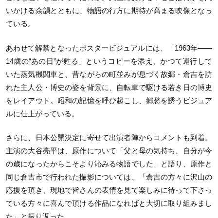
いかける余韻とともに、物語の行方に期待が高まる映像となっ
ている。
あわせて解禁となったポスタービジュアルには、「1963年——
14歳の“あの日”が甦る」というコピーを添え、かつて運行して
いた蒸気機関車と、昔ながらの町並みが息づく故郷・倉吉を訪
れた主人公・博史の姿を背景に、自転車で駆ける若き日の博史
をレイアウト。昭和の記憶を呼び起こし、郷愁を誘うビジュア
ルに仕上がっている。
さらに、日本公開決定に寄せて出演者陣からコメントも到着。
主演の大谷亮平は、原作について「父と母の気持ち、自分が今
の歳になったからこそより沁みる物語でした」と語り、原作と
同じ倉吉市で行われた撮影については、「倉吉の方々に沢山の
応援を頂き、現地で皆さんの表情を見て楽しみに待って下さっ
ている方々に喜んで頂ける作品になればと大切に取り組みまし
た」と振り返った。