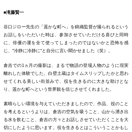
■滝藤賢一
谷口ジロー先生の「遥かな町へ」を錦織監督が撮られるという
お話しをいただいた時は、参加させていただける喜びと同時
に、俳優の運を全て使ってしまったのではないかと恐怖を感
じ、“冷静に冷静に“と自分に言い聞かせました（笑）。
倉吉での1ヵ月の撮影は、まるで物語の登場人物のように現実
離れした体験でした。白壁土蔵はタイムスリップしたかと思わ
せてくれる美しい街並みで、役を生きるのに大きな助けとな
り、遥かな町へという世界観を信じさせてくれました。
素晴らしい環境を与えていただきましたので、作品、役のこと
を考えるというよりは、倉吉の空気を吸うこと、山から湧き出
る水を飲むこと、倉吉の方々とお話しさせていただくことを大
切にしたように思います。役を生きるとはこういうことかもし