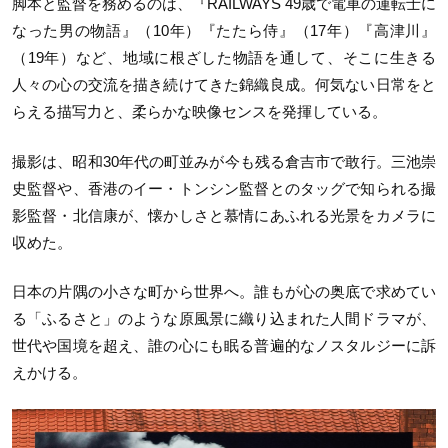
脚本と監督を務めるのは、『RAILWAYS 49歳で電車の運転士に
なった男の物語』（10年）『たたら侍』（17年）『高津川』
（19年）など、地域に根ざした物語を通して、そこに生きる
人々の心の交流を描き続けてきた錦織良成。何気ない日常をと
らえる描写力と、柔らかな映像センスを発揮している。
撮影は、昭和30年代の町並みが今も残る倉吉市で敢行。三池崇
史監督や、香港のイー・トンシン監督とのタッグで知られる撮
影監督・北信康が、懐かしさと慕情にあふれる光景をカメラに
収めた。
日本の片隅の小さな町から世界へ。誰もが心の奥底で求めてい
る「ふるさと」のような原風景に織り込まれた人間ドラマが、
世代や国境を超え、誰の心にも眠る普遍的なノスタルジーに訴
えかける。