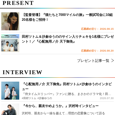
PRESENT
【監督登壇】『猫たちと7000マイルの旅』一般試写会に10組
20名様をご招待！
応募締め切り： 2026.08.15
田村ツトム＆沙倉ゆうののサイン入りチェキを1名様にプレゼ
ント！／『心配無用ノ介 天下御免』
応募締め切り： 2026.08.20
プレゼント記事一覧
INTERVIEW
『心配無用ノ介 天下御免』田村ツトム×沙倉ゆうのインタビ
ュー
『侍タイムスリッパー』ファンに贈る、まさかのドラマ化！田村ツトム×沙倉ゆうのが語る『心配無用ノ介』撮影秘話
#田村ツトム
#沙倉ゆうの
2026.07.30
『今から、親友やめようか。』沢村玲インタビュー
沢村玲、親友から一線を越えて…理想の恋愛像について語る