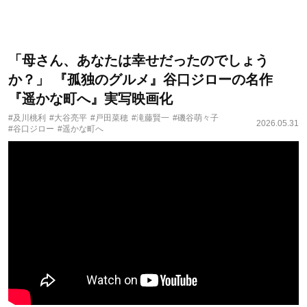
「母さん、あなたは幸せだったのでしょう
か？」 『孤独のグルメ』谷口ジローの名作
『遥かな町へ』実写映画化
#及川桃利
#大谷亮平
#戸田菜穂
#滝藤賢一
#磯谷萌々子
2026.05.31
#谷口ジロー
#遥かな町へ