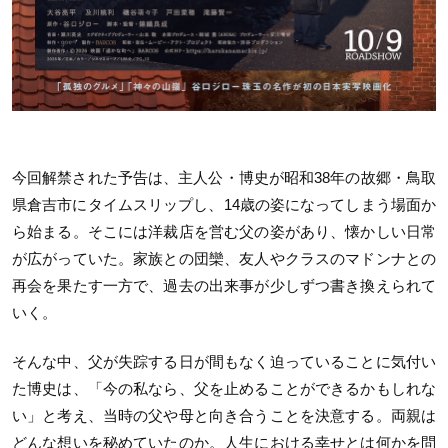
今回解禁された予告は、主人公・博史が昭和38年の故郷・鳥取
県倉吉市にタイムスリップし、14歳の姿になってしまう場面か
ら始まる。そこには洋裁店を営む父の姿があり、懐かしい日常
が広がっていた。家族との団欒、友人やクラスのマドンナとの
再会を果たす一方で、過去の出来事が少しずつ書き換えられて
いく。
そんな中、父が失踪する日が間もなく迫っていることに気付い
た博史は、「今の私なら、父を止めることができるかもしれな
い」と考え、当時の父や母と向き合うことを決意する。両親は
どんな想いを秘めていたのか。人生における幸せとは何かを問