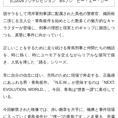
(C)2026フジテレビジョン BSフジ ビー・エー・シー
脱サラをして湾岸署刑事課に配属された異色の警察官、織田裕
二演じる主人公・青島俊作を始めとした数多くの魅力的なキャ
ラクターが登場し、刑事の理想と現実とのギャップに困惑しつ
つも、真摯に事件に向かっていく。
正しいことをするために走り続ける青島刑事と仲間たちの物語
を、時に熱く、時にユーモアを交えながらリアルな描写で描
き、人気を博した「踊る」シリーズ。
常に自分の信念に従い、市民のために現場で奔走する、正義感
にあふれる男・青島俊作。『N.E.W.』が意味するのは「NEXT.
EVOLUTION. WORLD.」。今回、青島は“捜査一課”に着任して
いる。
今回解禁された映像では、赤い腕章を片手に、颯爽と事件現場
に入っていく青島俊作が「“捜一”の青島です」と名乗る。所属