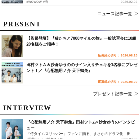
#WOWOW
#杏
2026.02.02
ニュース記事一覧
PRESENT
【監督登壇】『猫たちと7000マイルの旅』一般試写会に10組
20名様をご招待！
応募締め切り： 2026.08.15
田村ツトム＆沙倉ゆうののサイン入りチェキを1名様にプレゼ
ント！／『心配無用ノ介 天下御免』
応募締め切り： 2026.08.20
プレゼント記事一覧
INTERVIEW
『心配無用ノ介 天下御免』田村ツトム×沙倉ゆうのインタビ
ュー
『侍タイムスリッパー』ファンに贈る、まさかのドラマ化！田村ツトム×沙倉ゆうのが語る『心配無用ノ介』撮影秘話