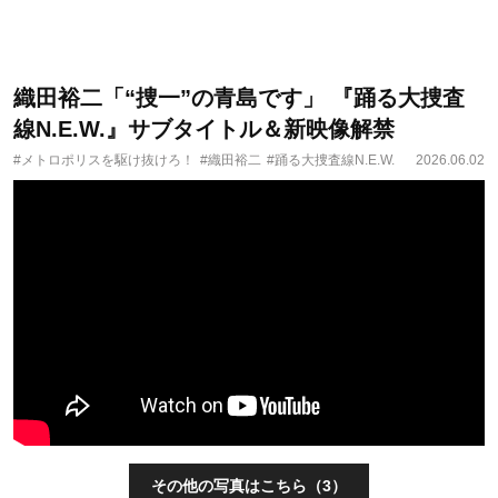
織田裕二「“捜一”の青島です」 『踊る大捜査
線N.E.W.』サブタイトル＆新映像解禁
#メトロポリスを駆け抜けろ！
#織田裕二
#踊る大捜査線N.E.W.
2026.06.02
その他の写真はこちら（3）