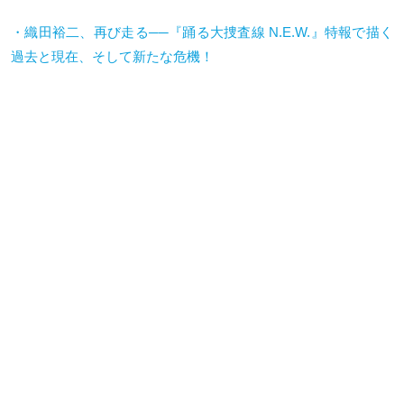
・織田裕二、再び走る──『踊る大捜査線 N.E.W.』特報で描く
過去と現在、そして新たな危機！