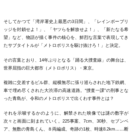
そしてかつて「湾岸署史上最悪の3日間」、「レインボーブリ
ッジを封鎖せよ！」、「ヤツらを解放せよ！」、「新たなる希
望」など、物語が描く事件の核心を、鮮烈な言葉で表現してき
たサブタイトルが「メトロポリスを駆け抜けろ！」と決定。
その言葉とおり、14年ぶりとなる「踊る大捜査線」の舞台は、
世界屈指の巨大都市（メトロポリス）・東京。
複雑に交差するビル群、縦横無尽に張り巡らされた地下鉄網、
車で埋め尽くされた大渋滞の高速道路。“捜査一課”の刑事とな
った青島が、令和のメトロポリスで出くわす事件とは？
それを示唆するかのように、解禁された映像では謎の数字が
次々と画面に刻まれていく。225事案、7cm、30秒、セブンベ
ア、無数の青島くん、８両編成、奇跡の1枚、時速8.2km……断