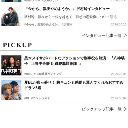
#田村ツトム
#沙倉ゆうの
2026.07.30
『今から、親友やめようか。』沢村玲インタビュー
沢村玲、親友から一線を越えて…理想の恋愛像について語る
#今から、親友やめようか。
#沢村玲
2026.06.20
インタビュー記事一覧
PICKUP
黒木メイサがハードなアクションで刑事役を熱演！『八神瑛
子 –上野中央署 組織犯罪対策課–』
#Hulu
#Hulu週間ランキング
2026.08.08
夏BLが真っ盛り！ 胸キュンも感動も運んでくれるおすすめ
ドラマ3選
#BL
#コントラスト
2026.08.07
ピックアップ記事一覧