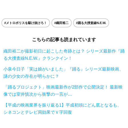
#メトロポリスを駆け抜けろ！
#織田裕二
#踊る大捜査線N.E.W.
こちらの記事も読まれています
織田裕二が撮影初日に起こした奇跡とは？ シリーズ最新作『踊
る大捜査線N.E.W.』クランクイン！
小泉今日子「実は娘がいました」『踊る』シリーズ最新映画、
謎の少女の存在が明らかに？
「踊るプロジェクト」映画最新作が2部作で公開決定！ 最新映
像では室井慎次から衝撃の一言が…
【平成の映画業界を振り返る1】平成初頭にどん底となるも、
シネコンとテレビ局効果でＶ字回復