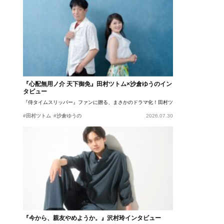
『心配無用ノ介 天下御免』田村ツトム×沙倉ゆうのイン
タビュー
『侍タイムスリッパー』ファンに贈る、まさかのドラマ化！田村ツトム×沙倉ゆうのが語
#田村ツトム
#沙倉ゆうの
2026.07.30
『今から、親友やめようか。』沢村玲インタビュー