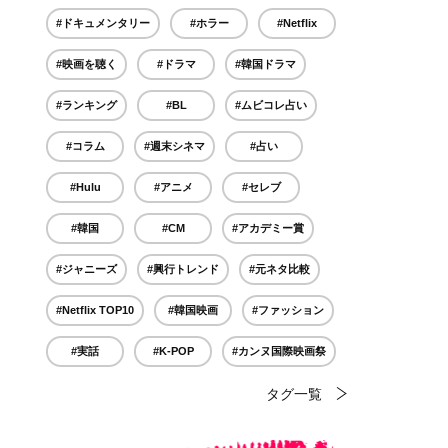
#ドキュメンタリー
#ホラー
#Netflix
#映画を聴く
#ドラマ
#韓国ドラマ
#ランキング
#BL
#ムビコレ占い
#コラム
#週末シネマ
#占い
#Hulu
#アニメ
#セレブ
#韓国
#CM
#アカデミー賞
#ジャニーズ
#興行トレンド
#元ネタ比較
#Netflix TOP10
#韓国映画
#ファッション
#実話
#K-POP
#カンヌ国際映画祭
タグ一覧