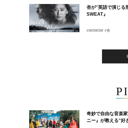
杏が“英語で演じる刑
SWEAT』
#WOWOW
#杏
P
奇妙で自由な音楽家
ニー』が教える“好き