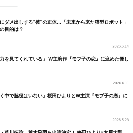
にダメ出しする“彼”の正体…「未来から来た猫型ロボット」
の目的は？
2026.6.14
力を見てくれている」 W主演作『モブ子の恋』に込めた優し
2026.6.11
く中で脇役はいない」桜田ひよりとW主演『モブ子の恋』に
2026.5.28
・草川拓弥、荒木飛羽ら出演決定！ 桜田ひより×木戸大聖