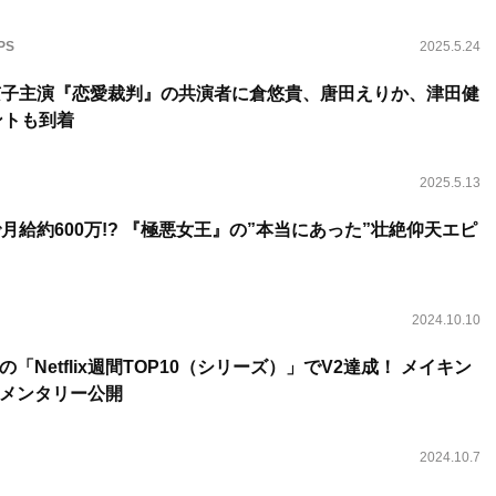
PS
2025.5.24
京子主演『恋愛裁判』の共演者に倉悠貴、唐田えりか、津田健
ントも到着
2025.5.13
月給約600万!? 『極悪女王』の”本当にあった”壮絶仰天エピ
2024.10.10
「Netflix週間TOP10（シリーズ）」でV2達成！ メイキン
メンタリー公開
2024.10.7