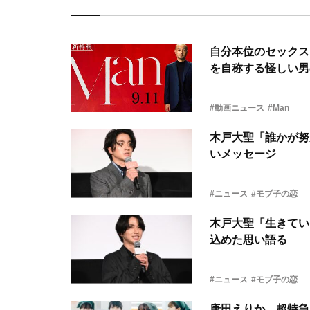
自分本位のセックス
を自称する怪しい男
#動画ニュース
#Man
木戸大聖「誰かが努
いメッセージ
#ニュース
#モブ子の恋
木戸大聖「生きてい
込めた思い語る
#ニュース
#モブ子の恋
唐田えりか、超特急