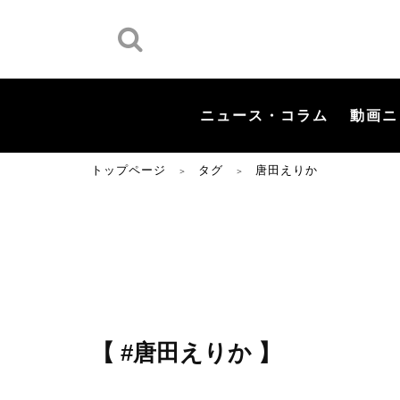
ニュース・コラム
動画ニ
トップページ
タグ
唐田えりか
＞
＞
【 #唐田えりか 】