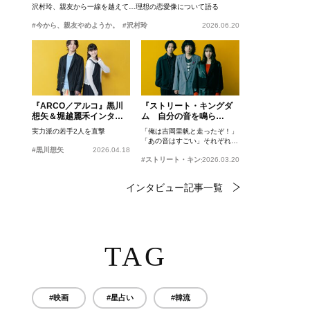
沢村玲、親友から一線を越えて…理想の恋愛像について語る
#今から、親友やめようか。
#沢村玲
2026.06.20
『ARCO／アルコ』黒川
『ストリート・キングダ
想矢＆堀越麗禾インタビ
ム 自分の音を鳴ら
ュー
せ。』峯田和伸、若葉竜
実力派の若手2人を直撃
「俺は吉岡里帆と走ったぞ！」
也、吉岡里帆インタビュ
「あの音はすごい」それぞれの
ー
#黒川想矢
2026.04.18
忘れがたいシーンとは？
#ストリート・キングダム 自分の音を鳴らせ。
2026.03.20
インタビュー記事一覧
TAG
#映画
#星占い
#韓流