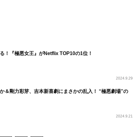
『極悪女王』がNetflix TOP10の1位！
2024.9.29
か＆剛力彩芽、吉本新喜劇にまさかの乱入！ “極悪劇場”の
2024.9.21