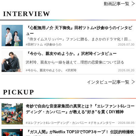
動画記事一覧
INTERVIEW
『心配無用ノ介 天下御免』田村ツトム×沙倉ゆうのインタビ
ュー
『侍タイムスリッパー』ファンに贈る、まさかのドラマ化！田村ツトム×沙倉ゆうのが語る『心配無用ノ介』撮影秘話
#田村ツトム
#沙倉ゆうの
2026.07.30
『今から、親友やめようか。』沢村玲インタビュー
沢村玲、親友から一線を越えて…理想の恋愛像について語る
#今から、親友やめようか。
#沢村玲
2026.06.20
インタビュー記事一覧
PICKUP
奇妙で自由な音楽家集団の真実とは？『エレファント6レコー
ディング・カンパニー』が教える“好き”を貫くDIY精神
#エレファント6レコーディング・カンパニー
#ドキュメンタリー
2026.08.05
『ガス人間』がNetflix TOP10でTOP3キープ！ 伝説的特撮映