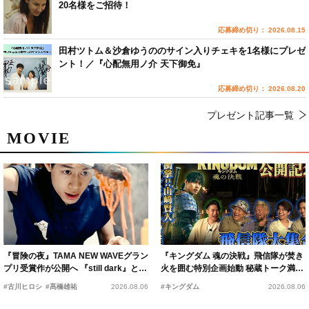
20名様をご招待！
応募締め切り： 2026.08.15
田村ツトム＆沙倉ゆうののサイン入りチェキを1名様にプレゼ
ント！／『心配無用ノ介 天下御免』
応募締め切り： 2026.08.20
プレゼント記事一覧
MOVIE
『冒険の夜』TAMA NEW WAVEグラン
『キングダム 魂の決戦』飛信隊が焚き
プリ受賞作が公開へ 『still dark』と同
火を囲む特別企画始動 秘蔵トーク満載
時上映決定
の“キングダムキャンプ”開催
#古川ヒロシ
#髙橋雄祐
2026.08.06
#キングダム
2026.08.06