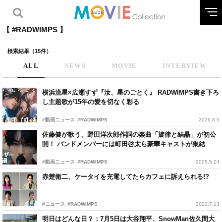
【 #RADWIMPS 】
検索結果（15件）
ALL
NEWS
MOVIE
INTERVIEW
横浜流星×広瀬すず『汝、星のごとく』 RADWIMPS書き下ろ
し主題歌が15年の愛を切なく彩る
#動画ニュース
#RADWIMPS
2026.8.5
佐藤健が歌う、野田洋次郎作詞の楽曲「旋律と結晶」が初公
開！ バンドメンバーには町田啓太ら豪華キャストが集結
#動画ニュース
#RADWIMPS
2025.5.24
赤楚衛二、ケータイを充電してたらカフェに訴えられる!?
#ニュース
#RADWIMPS
2022.7.13
明日はどんな日？：7月5日は大谷翔平、SnowMan佐久間大