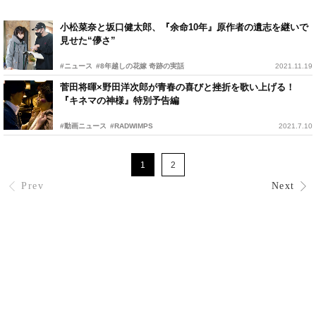
小松菜奈と坂口健太郎、『余命10年』原作者の遺志を継いで
見せた“儚さ”
#ニュース
#8年越しの花嫁 奇跡の実話
2021.11.19
菅田将暉×野田洋次郎が青春の喜びと挫折を歌い上げる！
『キネマの神様』特別予告編
#動画ニュース
#RADWIMPS
2021.7.10
1
2
Prev
Next