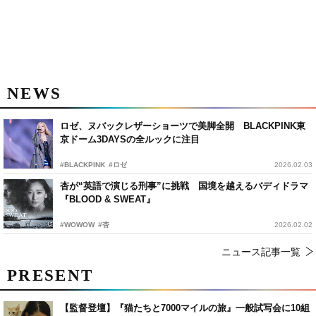
NEWS
ロゼ、ヌバックレザーショーツで美脚全開 BLACKPINK東
京ドーム3DAYSの全ルックに注目
#BLACKPINK
#ロゼ
2026.02.03
杏が“英語で演じる刑事”に挑戦 国境を越えるバディドラマ
『BLOOD & SWEAT』
#WOWOW
#杏
2026.02.02
ニュース記事一覧
PRESENT
【監督登壇】『猫たちと7000マイルの旅』一般試写会に10組