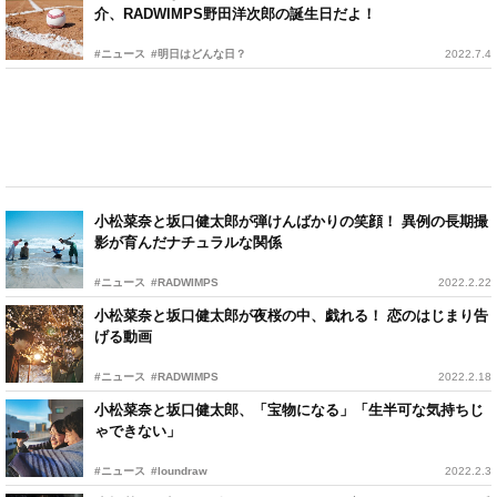
介、RADWIMPS野田洋次郎の誕生日だよ！
#ニュース
#明日はどんな日？
2022.7.4
小松菜奈と坂口健太郎が弾けんばかりの笑顔！ 異例の長期撮
影が育んだナチュラルな関係
#ニュース
#RADWIMPS
2022.2.22
小松菜奈と坂口健太郎が夜桜の中、戯れる！ 恋のはじまり告
げる動画
#ニュース
#RADWIMPS
2022.2.18
小松菜奈と坂口健太郎、「宝物になる」「生半可な気持ちじ
ゃできない」
#ニュース
#loundraw
2022.2.3