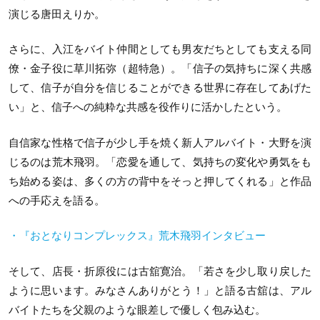
演じる唐田えりか。
さらに、入江をバイト仲間としても男友だちとしても支える同
僚・金子役に草川拓弥（超特急）。「信子の気持ちに深く共感
して、信子が自分を信じることができる世界に存在してあげた
い」と、信子への純粋な共感を役作りに活かしたという。
自信家な性格で信子が少し手を焼く新人アルバイト・大野を演
じるのは荒木飛羽。「恋愛を通して、気持ちの変化や勇気をも
ち始める姿は、多くの方の背中をそっと押してくれる」と作品
への手応えを語る。
・『おとなりコンプレックス』荒木飛羽インタビュー
そして、店長・折原役には古舘寛治。「若さを少し取り戻した
ように思います。みなさんありがとう！」と語る古舘は、アル
バイトたちを父親のような眼差しで優しく包み込む。