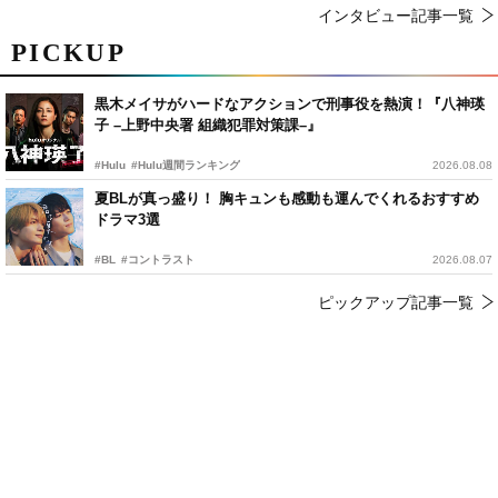
インタビュー記事一覧
PICKUP
黒木メイサがハードなアクションで刑事役を熱演！『八神瑛
子 –上野中央署 組織犯罪対策課–』
#Hulu
#Hulu週間ランキング
2026.08.08
夏BLが真っ盛り！ 胸キュンも感動も運んでくれるおすすめ
ドラマ3選
#BL
#コントラスト
2026.08.07
ピックアップ記事一覧