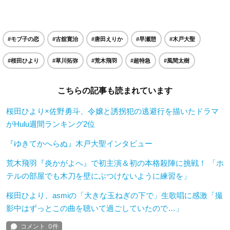
#モブ子の恋
#古舘寛治
#唐田えりか
#早瀬憩
#木戸大聖
#桜田ひより
#草川拓弥
#荒木飛羽
#超特急
#風間太樹
こちらの記事も読まれています
桜田ひより×佐野勇斗、令嬢と誘拐犯の逃避行を描いたドラマ
がHulu週間ランキング2位
『ゆきてかへらぬ』木戸大聖インタビュー
荒木飛羽『炎かがよへ』で初主演＆初の本格殺陣に挑戦！ 「ホ
テルの部屋でも木刀を壁にぶつけないように練習を」
桜田ひより、asmiの「大きな玉ねぎの下で」生歌唱に感激「撮
影中はずっとこの曲を聴いて過ごしていたので…」