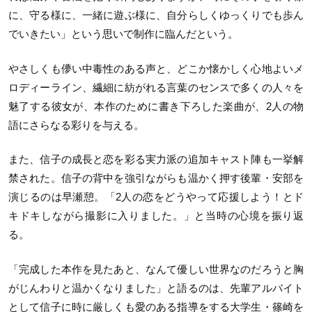
に、守る様に、一緒に遊ぶ様に、自分らしくゆっくりでも歩ん
でいきたい」という思いで制作に臨んだという。
やさしくも儚い中毒性のある声と、どこか懐かしく心地よいメ
ロディーライン、繊細に紡がれる言葉のセンスで多くの人々を
魅了する彼女が、本作のために書き下ろした楽曲が、2人の物
語にさらなる彩りを与える。
また、信子の成長と恋を彩る実力派の追加キャスト陣も一挙解
禁された。信子の背中を強引ながらも温かく押す後輩・安部を
演じるのは早瀬憩。「2人の恋をどうやって応援しよう！とド
キドキしながら撮影に入りました。」と当時の心境を振り返
る。
「完成した本作を見たあと、なんて優しい世界なのだろうと胸
がじんわりと温かくなりました」と語るのは、先輩アルバイト
として信子に時に厳しくも愛のある指導をする大学生・篠崎を