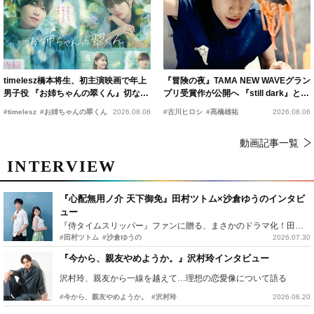
timelesz橋本将生、初主演映画で年上
『冒険の夜』TAMA NEW WAVEグラン
男子役 『お姉ちゃんの翠くん』切ない
プリ受賞作が公開へ 『still dark』と同
恋の幕開けを予感
時上映決定
#timelesz
#お姉ちゃんの翠くん
2026.08.08
#古川ヒロシ
#髙橋雄祐
2026.08.06
動画記事一覧
INTERVIEW
『心配無用ノ介 天下御免』田村ツトム×沙倉ゆうのインタビ
ュー
『侍タイムスリッパー』ファンに贈る、まさかのドラマ化！田村ツトム×沙倉ゆうのが語る『心配無用ノ介』撮影秘話
#田村ツトム
#沙倉ゆうの
2026.07.30
『今から、親友やめようか。』沢村玲インタビュー
沢村玲、親友から一線を越えて…理想の恋愛像について語る
#今から、親友やめようか。
#沢村玲
2026.06.20