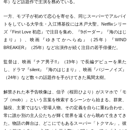
年）など話題作で主演を務めている。
一方、モブ子が初めて恋心を寄せる、同じスーパーでアルバイ
トをしている大学生・入江博基役には木戸大聖。Netflixシリー
ズ『First Love 初恋』で注目を集め、『9ボーダー』『海のはじ
まり』）、映画『ゆきてかへらぬ』（25年）『WIND
BREAKER』（25年）など出演作が続く注目の若手俳優だ。
監督は、映画『チア男子!!』（19年）で長編デビューを果た
し、ドラマ『silent』『海のはじまり』、映画『バジーノイズ』
（24年）など数々の話題作を手がけてきた風間太樹。
解禁された本予告映像は、信子（桜田ひより）がスマホで「モ
ブ（mob）」という言葉を検索するシーンから始まる。群衆、
脇役、主要ではない登場人物。その定義を自らに重ね合わせ、
常に誰か別の主人公たちが輝く世界を遠くから眺めて生きてき
た。物語の舞台は、どこにでもあるスーパー「トクマル」。彼