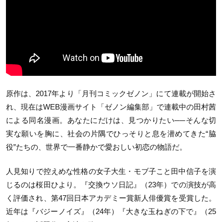
原作は、2017年より「月刊コミックゼノン」にて連載が開始さ
れ、現在はWEB漫画サイト「ゼノン編集部」で連載中の田村茜
による同名漫画。あなたにだけは、見つかりたい──そんな切
実な願いを胸に、社会の片隅でひっそりと息を潜めてきた“脇
役”たちの、世界で一番静かで愛おしい初恋の物語だ。
人見知りで控えめな性格の女子大生・モブ子こと田中信子を演
じるのは桜田ひより。『交換ウソ日記』（23年）での演技が高
く評価され、第47回日本アカデミー賞新人俳優賞を受賞した。
近年は『バジーノイズ』（24年）『大きな玉ねぎの下で』（25