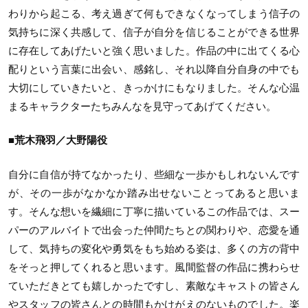
わりから起こる、考え過ぎて何もできなくなってしまう信子の
気持ちに深く共感して、信子が自分を信じることができる世界
に存在してあげたいと強く思いました。作品の中に出てくる心
配りという言葉に出会い、感銘し、それ以降自分自身の中でも
大切にしていきたいと、きっかけにもなりました。そんな心温
まるキャラクターたちみんなを見守ってあげてください。
■荒木飛羽／大野陽役
自分に自信が持てなかったり、些細な一歩かもしれないんです
が、その一歩がなかなか踏み出せないことってあると思いま
す。そんな想いを繊細に丁寧に描いているこの作品では、スー
パーのアルバイトで出会った仲間たちとの関わりや、恋愛を通
して、気持ちの変化や勇気をもち始める姿は、多くの方の背中
をそっと押してくれると思います。風間監督の作品に携わらせ
ていただきとても嬉しかったですし、素敵なキャストの皆さん
やスタッフの皆さんとの時間もかけがえのないものでした。楽