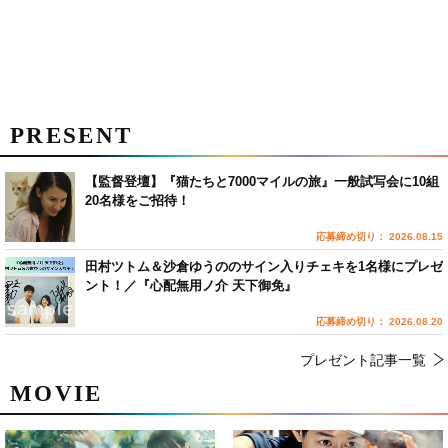
PRESENT
【監督登壇】『猫たちと7000マイルの旅』一般試写会に10組
20名様をご招待！
応募締め切り： 2026.08.15
田村ツトム＆沙倉ゆうののサイン入りチェキを1名様にプレゼ
ント！／『心配無用ノ介 天下御免』
応募締め切り： 2026.08.20
プレゼント記事一覧
MOVIE