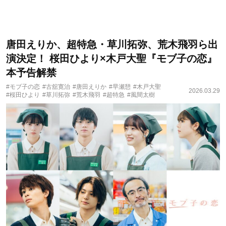
唐田えりか、超特急・草川拓弥、荒木飛羽ら出
演決定！ 桜田ひより×木戸大聖『モブ子の恋』
本予告解禁
#モブ子の恋
#古舘寛治
#唐田えりか
#早瀬憩
#木戸大聖
2026.03.29
#桜田ひより
#草川拓弥
#荒木飛羽
#超特急
#風間太樹