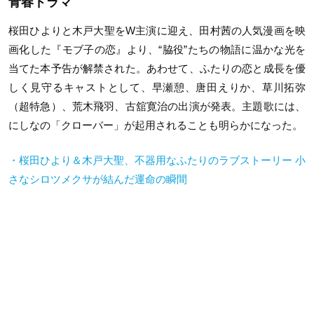
青春ドラマ
桜田ひよりと木戸大聖をW主演に迎え、田村茜の人気漫画を映
画化した『モブ子の恋』より、“脇役”たちの物語に温かな光を
当てた本予告が解禁された。あわせて、ふたりの恋と成長を優
しく見守るキャストとして、早瀬憩、唐田えりか、草川拓弥
（超特急）、荒木飛羽、古舘寛治の出演が発表。主題歌には、
にしなの「クローバー」が起用されることも明らかになった。
・桜田ひより＆木戸大聖、不器用なふたりのラブストーリー 小
さなシロツメクサが結んだ運命の瞬間