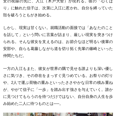
女の視線の先に、入江（木戸大聖）が現れる。彼の「心くば
り」に触れた信子は、次第に入江に惹かれ、自分を縛っていた
殻を破ろうともがき始める。
しかし、現実は甘くない。就職活動の面接では「あなたのこと
を話して」という問いに言葉が詰まり、厳しい現実を突きつけ
られる。そんな彼女を支えるのは、お節介なほど明るい後輩の
安部や、自らも葛藤しながら道を切り拓く先輩の篠崎といった
仲間たちだ。
一方の入江もまた、彼女が世界の隅で見せる誰よりも深い優し
さに気づき、その存在をまっすぐ見つめている。お祭りの灯り
や、2人で運ぶ荷物の重みといったささやかな日常の積み重ね
が、やがて信子に「一歩」を踏み出す強さを与えていく。誰か
に見つけてもらうのを待つだけではない、自分自身の人生を歩
み始めた二人に待つものとは──。