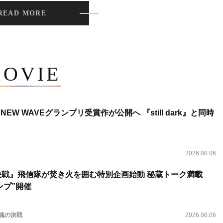
READ MORE
OVIE
NEW WAVEグランプリ受賞作が公開へ 『still dark』と同時
2026.08.06
決戦』飛信隊が焚き火を囲む特別企画始動 秘蔵トーク満載
ンプ”開催
 魂の決戦
2026.08.06