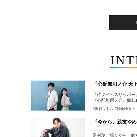
IN
『心配無用ノ介 天
『侍タイムスリッパー
『心配無用ノ介』撮影
#田村ツトム
#沙倉ゆうの
『今から、親友やめ
沢村玲、親友から一線