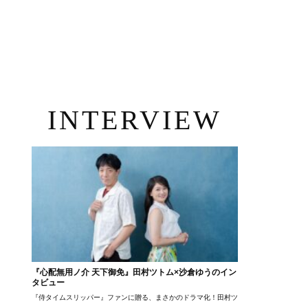
INTERVIEW
『心配無用ノ介 天下御免』田村ツトム×沙倉ゆうのイン
タビュー
『侍タイムスリッパー』ファンに贈る、まさかのドラマ化！田村ツトム×沙倉ゆうのが語