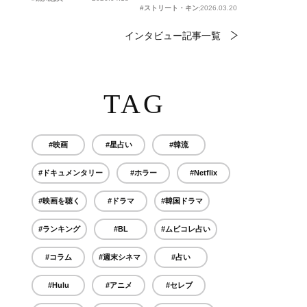
#ストリート・キングダム 自分の音を鳴らせ。
2026.03.20
インタビュー記事一覧
TAG
#映画
#星占い
#韓流
#ドキュメンタリー
#ホラー
#Netflix
#映画を聴く
#ドラマ
#韓国ドラマ
#ランキング
#BL
#ムビコレ占い
#コラム
#週末シネマ
#占い
#Hulu
#アニメ
#セレブ