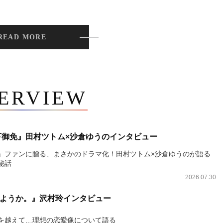
READ MORE
TERVIEW
下御免』田村ツトム×沙倉ゆうのインタビュー
』ファンに贈る、まさかのドラマ化！田村ツトム×沙倉ゆうのが語る
秘話
2026.07.30
ようか。』沢村玲インタビュー
を越えて…理想の恋愛像について語る