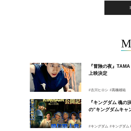
M
『冒険の夜』TAMA 
上映決定
#古川ヒロシ
#髙橋雄祐
『キングダム 魂の
の“キングダムキャ
#キングダム
#キングダム