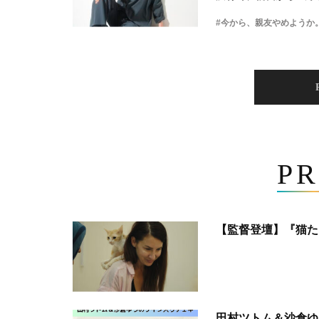
#今から、親友やめようか
PR
【監督登壇】『猫た
田村ツトム＆沙倉ゆ