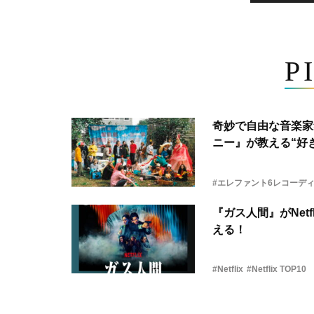
P
奇妙で自由な音楽家
ニー』が教える“好き
#エレファント6レコーデ
『ガス人間』がNetf
える！
#Netflix
#Netflix TOP10