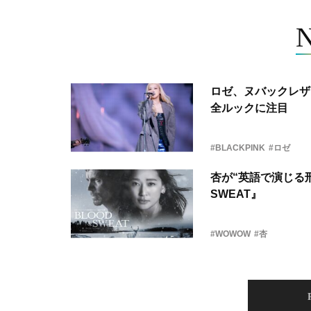
ロゼ、ヌバックレザー
全ルックに注目
#BLACKPINK
#ロゼ
杏が“英語で演じる刑
SWEAT』
#WOWOW
#杏