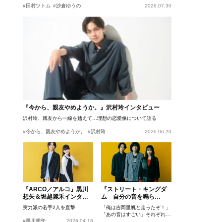
#田村ツトム
#沙倉ゆうの
2026.07.30
『今から、親友やめようか。』沢村玲インタビュー
沢村玲、親友から一線を越えて…理想の恋愛像について語る
#今から、親友やめようか。
#沢村玲
2026.06.20
『ARCO／アルコ』黒川
『ストリート・キングダ
想矢＆堀越麗禾インタビ
ム 自分の音を鳴ら
ュー
せ。』峯田和伸、若葉竜
実力派の若手2人を直撃
「俺は吉岡里帆と走ったぞ！」
也、吉岡里帆インタビュ
「あの音はすごい」それぞれの
ー
#黒川想矢
2026.04.18
忘れがたいシーンとは？