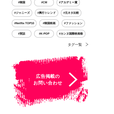
#韓国
#CM
#アカデミー賞
#ジャニーズ
#興行トレンド
#元ネタ比較
#Netflix TOP10
#韓国映画
#ファッション
#実話
#K-POP
#カンヌ国際映画祭
タグ一覧
広告掲載の
お問い合わせ