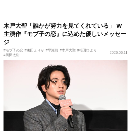
木戸大聖「誰かが努力を見てくれている」 W
主演作『モブ子の恋』に込めた優しいメッセー
ジ
#モブ子の恋
#唐田えりか
#早瀬憩
#木戸大聖
#桜田ひより
2026.06.11
#風間太樹