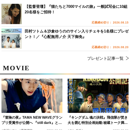
【監督登壇】『猫たちと7000マイルの旅』一般試写会に10組
20名様をご招待！
応募締め切り： 2026.08.15
田村ツトム＆沙倉ゆうののサイン入りチェキを1名様にプレゼ
ント！／『心配無用ノ介 天下御免』
応募締め切り： 2026.08.20
プレゼント記事一覧
MOVIE
『冒険の夜』TAMA NEW WAVEグラン
『キングダム 魂の決戦』飛信隊が焚き
プリ受賞作が公開へ 『still dark』と同
火を囲む特別企画始動 秘蔵トーク満載
時上映決定
の“キングダムキャンプ”開催