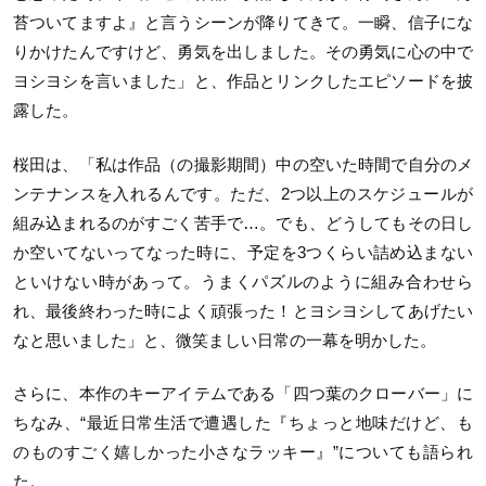
苔ついてますよ』と言うシーンが降りてきて。一瞬、信子にな
りかけたんですけど、勇気を出しました。その勇気に心の中で
ヨシヨシを言いました」と、作品とリンクしたエピソードを披
露した。
桜田は、「私は作品（の撮影期間）中の空いた時間で自分のメ
ンテナンスを入れるんです。ただ、2つ以上のスケジュールが
組み込まれるのがすごく苦手で…。でも、どうしてもその日し
か空いてないってなった時に、予定を3つくらい詰め込まない
といけない時があって。うまくパズルのように組み合わせら
れ、最後終わった時によく頑張った！とヨシヨシしてあげたい
なと思いました」と、微笑ましい日常の一幕を明かした。
さらに、本作のキーアイテムである「四つ葉のクローバー」に
ちなみ、“最近日常生活で遭遇した『ちょっと地味だけど、も
のものすごく嬉しかった小さなラッキー』”についても語られ
た。