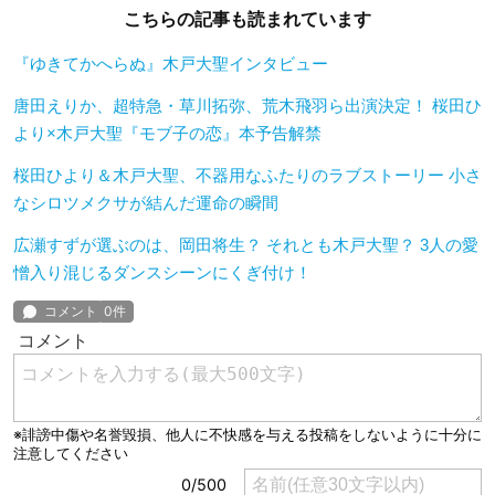
こちらの記事も読まれています
『ゆきてかへらぬ』木戸大聖インタビュー
唐田えりか、超特急・草川拓弥、荒木飛羽ら出演決定！ 桜田ひ
より×木戸大聖『モブ子の恋』本予告解禁
桜田ひより＆木戸大聖、不器用なふたりのラブストーリー 小さ
なシロツメクサが結んだ運命の瞬間
広瀬すずが選ぶのは、岡田将生？ それとも木戸大聖？ 3人の愛
憎入り混じるダンスシーンにくぎ付け！