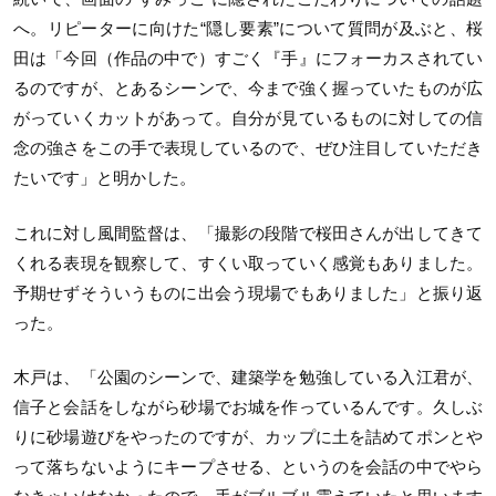
へ。リピーターに向けた“隠し要素”について質問が及ぶと、桜
田は「今回（作品の中で）すごく『手』にフォーカスされてい
るのですが、とあるシーンで、今まで強く握っていたものが広
がっていくカットがあって。自分が見ているものに対しての信
念の強さをこの手で表現しているので、ぜひ注目していただき
たいです」と明かした。
これに対し風間監督は、「撮影の段階で桜田さんが出してきて
くれる表現を観察して、すくい取っていく感覚もありました。
予期せずそういうものに出会う現場でもありました」と振り返
った。
木戸は、「公園のシーンで、建築学を勉強している入江君が、
信子と会話をしながら砂場でお城を作っているんです。久しぶ
りに砂場遊びをやったのですが、カップに土を詰めてポンとや
って落ちないようにキープさせる、というのを会話の中でやら