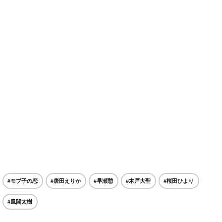
#モブ子の恋
#唐田えりか
#早瀬憩
#木戸大聖
#桜田ひより
#風間太樹