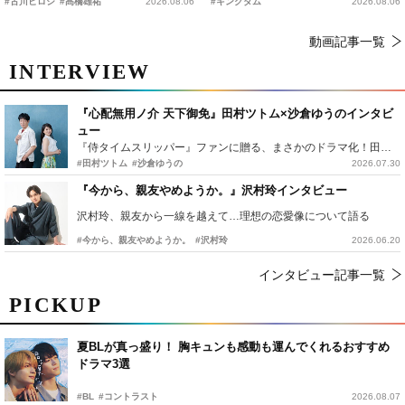
#古川ヒロシ
#髙橋雄祐
2026.08.06
#キングダム
2026.08.06
動画記事一覧
INTERVIEW
『心配無用ノ介 天下御免』田村ツトム×沙倉ゆうのインタビ
ュー
『侍タイムスリッパー』ファンに贈る、まさかのドラマ化！田村ツトム×沙倉ゆうのが語る『心配無用ノ介』撮影秘話
#田村ツトム
#沙倉ゆうの
2026.07.30
『今から、親友やめようか。』沢村玲インタビュー
沢村玲、親友から一線を越えて…理想の恋愛像について語る
#今から、親友やめようか。
#沢村玲
2026.06.20
インタビュー記事一覧
PICKUP
夏BLが真っ盛り！ 胸キュンも感動も運んでくれるおすすめ
ドラマ3選
#BL
#コントラスト
2026.08.07