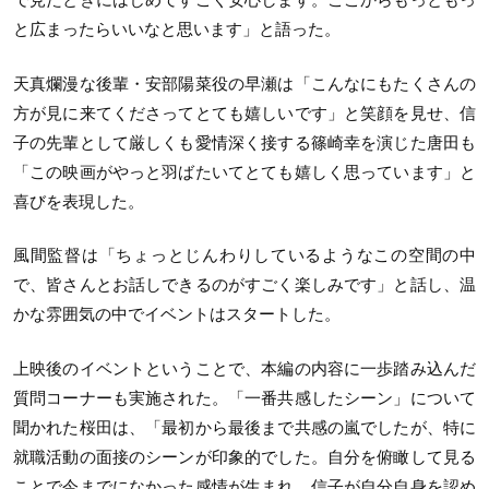
と広まったらいいなと思います」と語った。
天真爛漫な後輩・安部陽菜役の早瀬は「こんなにもたくさんの
方が見に来てくださってとても嬉しいです」と笑顔を見せ、信
子の先輩として厳しくも愛情深く接する篠崎幸を演じた唐田も
「この映画がやっと羽ばたいてとても嬉しく思っています」と
喜びを表現した。
風間監督は「ちょっとじんわりしているようなこの空間の中
で、皆さんとお話しできるのがすごく楽しみです」と話し、温
かな雰囲気の中でイベントはスタートした。
上映後のイベントということで、本編の内容に一歩踏み込んだ
質問コーナーも実施された。「一番共感したシーン」について
聞かれた桜田は、「最初から最後まで共感の嵐でしたが、特に
就職活動の面接のシーンが印象的でした。自分を俯瞰して見る
ことで今までになかった感情が生まれ、信子が自分自身を認め