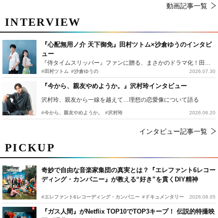
動画記事一覧
INTERVIEW
『心配無用ノ介 天下御免』田村ツトム×沙倉ゆうのインタビ
ュー
『侍タイムスリッパー』ファンに贈る、まさかのドラマ化！田村ツトム×沙倉ゆうのが語る『心配無用ノ介』撮影秘話
#田村ツトム
#沙倉ゆうの
2026.07.30
『今から、親友やめようか。』沢村玲インタビュー
沢村玲、親友から一線を越えて…理想の恋愛像について語る
#今から、親友やめようか。
#沢村玲
2026.06.20
インタビュー記事一覧
PICKUP
奇妙で自由な音楽家集団の真実とは？『エレファント6レコー
ディング・カンパニー』が教える“好き”を貫くDIY精神
#エレファント6レコーディング・カンパニー
#ドキュメンタリー
2026.08.05
『ガス人間』がNetflix TOP10でTOP3キープ！ 伝説的特撮映