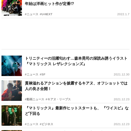
年始は洋画ヒット作が定番!?
#ニュース
#U-NEXT
2022.1.7
トリニティーの活躍匂わす…森本晃司の深読み誘うイラスト
『マトリックス レザレクションズ』
#ニュース
#SF
2021.12.30
貫禄溢れるアクションを披露するキアヌ、オフショットでは
人の良さ全開！
#動画ニュース
#キアヌ・リーブス
2021.12.23
『マトリックス』最新作ヒットスタートも、 『ワイスピ』な
ど下回る
#ニュース
#ビジネス
2021.12.23