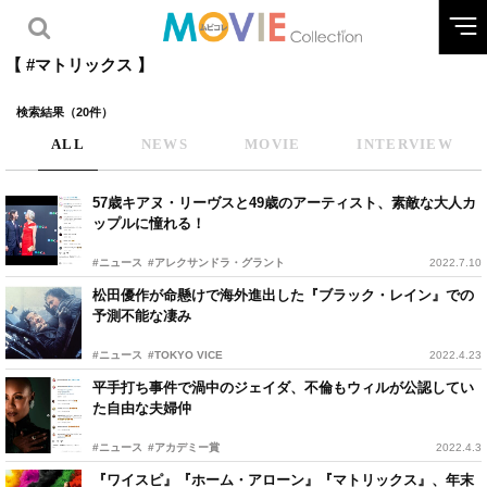
【 #マトリックス 】
検索結果（20件）
ALL
NEWS
MOVIE
INTERVIEW
57歳キアヌ・リーヴスと49歳のアーティスト、素敵な大人カ
ップルに憧れる！
#ニュース
#アレクサンドラ・グラント
2022.7.10
松田優作が命懸けで海外進出した『ブラック・レイン』での
予測不能な凄み
#ニュース
#TOKYO VICE
2022.4.23
平手打ち事件で渦中のジェイダ、不倫もウィルが公認してい
た自由な夫婦仲
#ニュース
#アカデミー賞
2022.4.3
『ワイスピ』『ホーム・アローン』『マトリックス』、年末