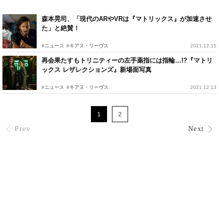
森本晃司、「現代のARやVRは『マトリックス』が加速させ
た」と絶賛！
#ニュース
#キアヌ・リーヴス
2021.12.15
再会果たすもトリニティーの左手薬指には指輪…!?『マトリ
ックス レザレクションズ』新場面写真
#ニュース
#キアヌ・リーヴス
2021.12.13
1
2
Prev
Next