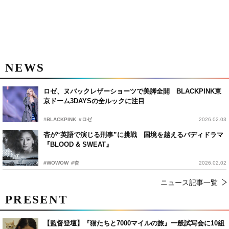
NEWS
ロゼ、ヌバックレザーショーツで美脚全開 BLACKPINK東
京ドーム3DAYSの全ルックに注目
#BLACKPINK
#ロゼ
2026.02.03
杏が“英語で演じる刑事”に挑戦 国境を越えるバディドラマ
『BLOOD & SWEAT』
#WOWOW
#杏
2026.02.02
ニュース記事一覧
PRESENT
【監督登壇】『猫たちと7000マイルの旅』一般試写会に10組