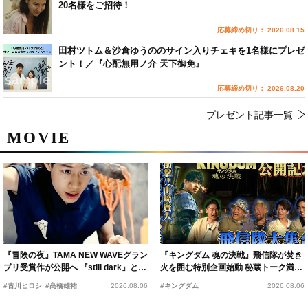
20名様をご招待！
応募締め切り： 2026.08.15
田村ツトム＆沙倉ゆうののサイン入りチェキを1名様にプレゼ
ント！／『心配無用ノ介 天下御免』
応募締め切り： 2026.08.20
プレゼント記事一覧
MOVIE
『冒険の夜』TAMA NEW WAVEグラン
『キングダム 魂の決戦』飛信隊が焚き
プリ受賞作が公開へ 『still dark』と同
火を囲む特別企画始動 秘蔵トーク満載
時上映決定
の“キングダムキャンプ”開催
#古川ヒロシ
#髙橋雄祐
2026.08.06
#キングダム
2026.08.06