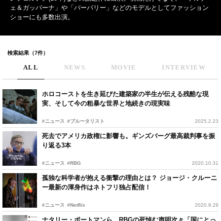
ェ＆ガッバーナ」や「バーバリー」などのモデルとしてファッション
ショーにも多数出演。
検索結果（7件）
ALL
NEWS
MOVIE
INTERVIEW
ホロコーストを生き延びた建築家の半生が伝える残酷な現
実、そして今の粗暴な世界と地続きの現実味
#ニュース
#ブルータリスト
2025.2.23
死去でアメリカ政権に影響も。ギンズバーグ最高裁判事を振
り返る3本
#ニュース
#RBG
2020.10.31
孤独な科学者が抱える衝撃の理由とは？ ジョージ・クルーニ
ー最新の渾身作はネトフリ独占配信！
#ニュース
#Netflix
2020.9.29
ナタリー・ポートマンら、RBGの死悼む声明次々「国にとっ