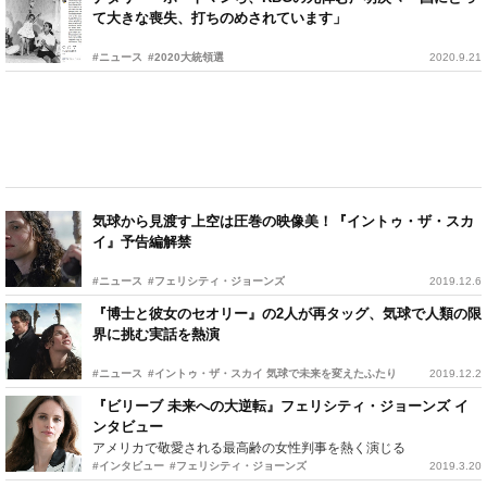
て大きな喪失、打ちのめされています」
#ニュース
#2020大統領選
2020.9.21
気球から見渡す上空は圧巻の映像美！『イントゥ・ザ・スカ
イ』予告編解禁
#ニュース
#フェリシティ・ジョーンズ
2019.12.6
『博士と彼女のセオリー』の2人が再タッグ、気球で人類の限
界に挑む実話を熱演
#ニュース
#イントゥ・ザ・スカイ 気球で未来を変えたふたり
2019.12.2
『ビリーブ 未来への大逆転』フェリシティ・ジョーンズ イ
ンタビュー
アメリカで敬愛される最高齢の女性判事を熱く演じる
#インタビュー
#フェリシティ・ジョーンズ
2019.3.20