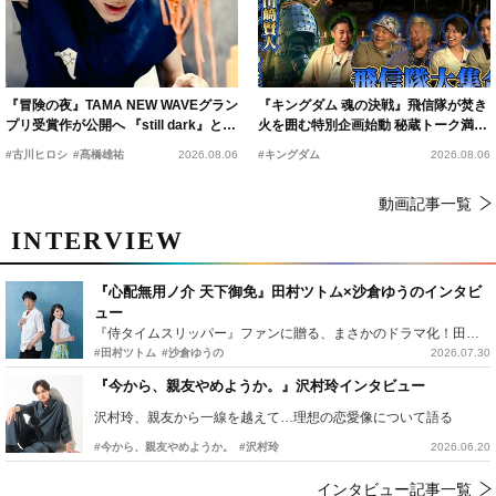
『冒険の夜』TAMA NEW WAVEグラン
『キングダム 魂の決戦』飛信隊が焚き
プリ受賞作が公開へ 『still dark』と同
火を囲む特別企画始動 秘蔵トーク満載
時上映決定
の“キングダムキャンプ”開催
#古川ヒロシ
#髙橋雄祐
2026.08.06
#キングダム
2026.08.06
動画記事一覧
INTERVIEW
『心配無用ノ介 天下御免』田村ツトム×沙倉ゆうのインタビ
ュー
『侍タイムスリッパー』ファンに贈る、まさかのドラマ化！田村ツトム×沙倉ゆうのが語る『心配無用ノ介』撮影秘話
#田村ツトム
#沙倉ゆうの
2026.07.30
『今から、親友やめようか。』沢村玲インタビュー
沢村玲、親友から一線を越えて…理想の恋愛像について語る
#今から、親友やめようか。
#沢村玲
2026.06.20
インタビュー記事一覧