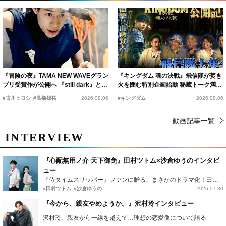
『冒険の夜』TAMA NEW WAVEグラン
『キングダム 魂の決戦』飛信隊が焚き
プリ受賞作が公開へ 『still dark』と同
火を囲む特別企画始動 秘蔵トーク満載
時上映決定
の“キングダムキャンプ”開催
#古川ヒロシ
#髙橋雄祐
2026.08.06
#キングダム
2026.08.06
動画記事一覧
INTERVIEW
『心配無用ノ介 天下御免』田村ツトム×沙倉ゆうのインタビ
ュー
『侍タイムスリッパー』ファンに贈る、まさかのドラマ化！田村ツトム×沙倉ゆうのが語る『心配無用ノ介』撮影秘話
#田村ツトム
#沙倉ゆうの
2026.07.30
『今から、親友やめようか。』沢村玲インタビュー
沢村玲、親友から一線を越えて…理想の恋愛像について語る