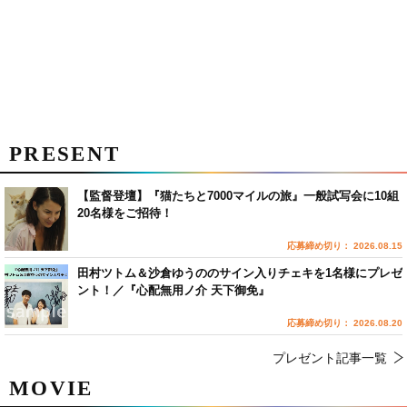
PRESENT
【監督登壇】『猫たちと7000マイルの旅』一般試写会に10組
20名様をご招待！
応募締め切り： 2026.08.15
田村ツトム＆沙倉ゆうののサイン入りチェキを1名様にプレゼ
ント！／『心配無用ノ介 天下御免』
応募締め切り： 2026.08.20
プレゼント記事一覧
MOVIE