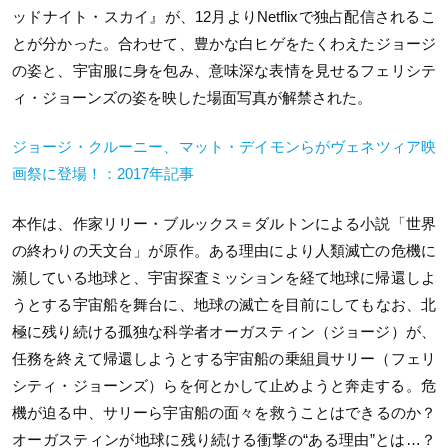
ッドナイト・スカイ』が、12月よりNetflixで独
占配信されるこ
とが分かった。合わせて、豊かな白ヒゲをたくわえたジョージ
の姿と、宇宙服に身を包み、意
味深な表情を見せるフェリシテ
ィ・ジョーンズの姿を映した場面写
真が解禁された。
ジョージ・クルーニー、マット・デイモンらがヴェネツィア映
画祭に登場！：2017年記事
本作は、
作家リリー・ブルックス＝ダルトンによる小説「世界
の終わりの天
文台」が原作。ある理由により人類滅亡の危機に
瀕している地球と、宇宙
探査ミッションを経て地球に帰還しよ
うとする宇宙船を舞台に、地球の滅亡を目前にしてもなお、北
極に残り続ける孤独な科
学者オーガスティン（ジョージ）が、
任務を終えて帰
還しようとする宇宙船の乗組員サリー（フェリ
シティ・
ジョーンズ）らを何とかして止めようと奔走する。
危
機が迫る中、サリーら宇宙船の面々を救うことはできるのか？
オーガスティンが地球に残り続ける衝撃の“
ある理由”とは…？