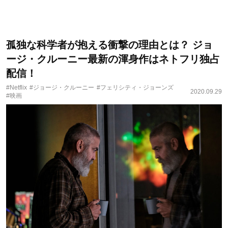
孤独な科学者が抱える衝撃の理由とは？ ジョ
ージ・クルーニー最新の渾身作はネトフリ独占
配信！
#Netflix
#ジョージ・クルーニー
#フェリシティ・ジョーンズ
2020.09.29
#映画