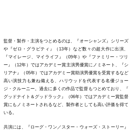
監督・製作・主演をつとめるのは、『オーシャンズ』シリーズ
や『ゼ
ロ・グラビティ』（13年）など数々の超大作に出演、
『マイレージ、マイラ
イフ』（09年）や『ファミリー・ツリ
ー』（12年）ではアカデミー賞主演男優賞にノ
ミネート、『シ
リアナ』（05年）ではアカデミー賞助演男優賞を受賞するな
ど
高い演技力も兼ね備える、ハリウッドを代表する名優ジョー
ジ・
クルーニー。過去に多くの作品で監督もつとめており、『
グッドナイト＆グッドラック』（06年）ではアカデミー賞監督
賞にもノミネ
ートされるなど、製作者としても高い評価を得て
いる。
共演には、『ローグ・ワン／スター・ウォーズ・ストーリー』