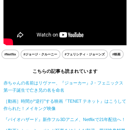
#Netflix
#ジョージ・クルーニー
#フェリシティ・ジョーンズ
#映画
こちらの記事も読まれています
赤ちゃんの名前はリヴァー、『ジョーカー』J・フェニックス
第一子誕生で亡き兄の名を命名
［動画］時間が“逆行”する映画『TENET テネット』はこうして
作られた！メイキング映像
『バイオハザード』新作フル3Dアニメ、Netflixで21年配信へ！