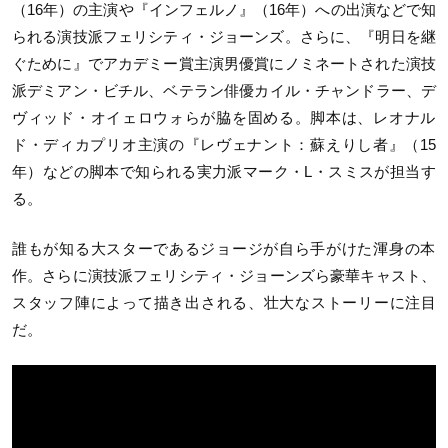
（16年）の主
演や『インフェルノ』（16年）への出演などで知
られ
る演技派フェ
リシティ・ジョーンズ。さらに、『明日を継
ぐために』でアカデミ
ー賞主演男優賞にノミネートされた演技
派デミアン・ビチル、
ベテラン俳優カイル・チャンドラー、
デ
ヴィッド・オイェロウォらが脇を固める。
脚本は、レオナル
ド・ディカプリオ主演の『レヴェナント：
蘇えりし者』（15
年）などの脚本で知られる実力派マーク・L・
スミスが担当す
る。
誰もが知る大スターであるジョージが自ら手がけた
渾身の本
作。さらに演技派フェリシティ・ジョーンズら
豪華キャスト、
スタッフ陣によって描き出される、
壮大なストーリーに注目
だ。