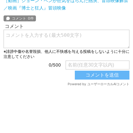
［動画］ショーン・ペンが狂気をはらんだ熱演、冒頭映像解禁
／映画『博士と狂人』冒頭映像