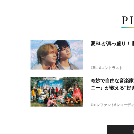
P
夏BLが真っ盛り！
#BL
#コントラスト
奇妙で自由な音楽家
ニー』が教える“好き
#エレファント6レコーデ