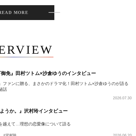
READ MORE
TERVIEW
下御免』田村ツトム×沙倉ゆうのインタビュー
』ファンに贈る、まさかのドラマ化！田村ツトム×沙倉ゆうのが語る
秘話
2026.07.30
ようか。』沢村玲インタビュー
を越えて…理想の恋愛像について語る
。
#沢村玲
2026.06.20