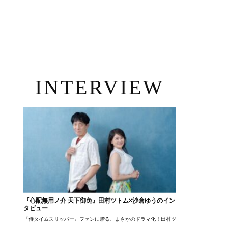
INTERVIEW
『心配無用ノ介 天下御免』田村ツトム×沙倉ゆうのイン
タビュー
『侍タイムスリッパー』ファンに贈る、まさかのドラマ化！田村ツトム×沙倉ゆうのが語