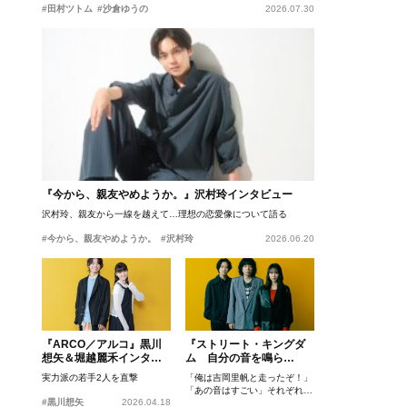
#田村ツトム
#沙倉ゆうの
2026.07.30
『今から、親友やめようか。』沢村玲インタビュー
沢村玲、親友から一線を越えて…理想の恋愛像について語る
#今から、親友やめようか。
#沢村玲
2026.06.20
『ARCO／アルコ』黒川
『ストリート・キングダ
想矢＆堀越麗禾インタビ
ム 自分の音を鳴ら
ュー
せ。』峯田和伸、若葉竜
実力派の若手2人を直撃
「俺は吉岡里帆と走ったぞ！」
也、吉岡里帆インタビュ
「あの音はすごい」それぞれの
ー
#黒川想矢
2026.04.18
忘れがたいシーンとは？