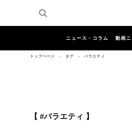
ニュース・コラム
動画ニ
トップページ
タグ
バラエティ
＞
＞
【 #バラエティ 】