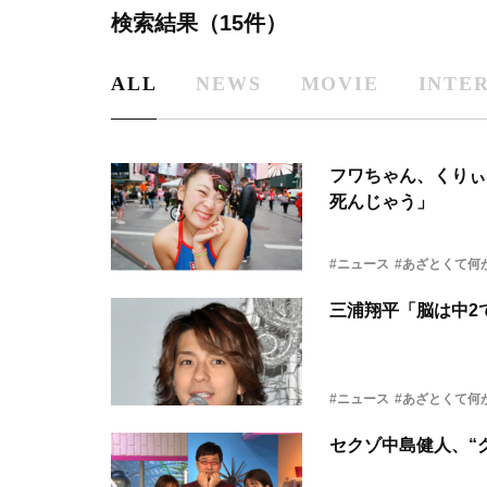
検索結果（15件）
ALL
NEWS
MOVIE
INTE
フワちゃん、くりぃ
死んじゃう」
#ニュース
#あざとくて何
三浦翔平「脳は中2
#ニュース
#あざとくて何
セクゾ中島健人、“