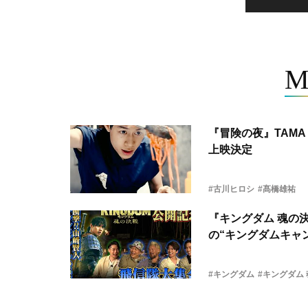
M
『冒険の夜』TAMA 
上映決定
#古川ヒロシ
#髙橋雄祐
『キングダム 魂の
の“キングダムキャ
#キングダム
#キングダム