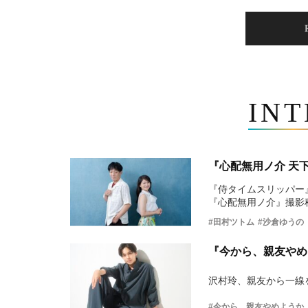
IN
『心配無用ノ介 天
『侍タイムスリッパー
『心配無用ノ介』撮影
#田村ツトム
#沙倉ゆうの
『今から、親友やめ
沢村玲、親友から一線
#今から、親友やめようか