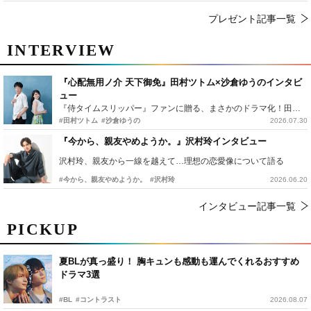
プレゼント記事一覧
INTERVIEW
『心配無用ノ介 天下御免』田村ツトム×沙倉ゆうのインタビ
ュー
『侍タイムスリッパー』ファンに贈る、まさかのドラマ化！田村ツトム×沙倉ゆうのが語る『心配無用ノ介』撮影秘話
#田村ツトム
#沙倉ゆうの
2026.07.30
『今から、親友やめようか。』沢村玲インタビュー
沢村玲、親友から一線を越えて…理想の恋愛像について語る
#今から、親友やめようか。
#沢村玲
2026.06.20
インタビュー記事一覧
PICKUP
夏BLが真っ盛り！ 胸キュンも感動も運んでくれるおすすめ
ドラマ3選
#BL
#コントラスト
2026.08.07