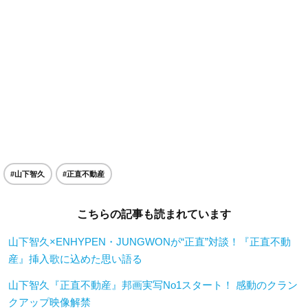
#山下智久
#正直不動産
こちらの記事も読まれています
山下智久×ENHYPEN・JUNGWONが“正直”対談！『正直不動
産』挿入歌に込めた思い語る
山下智久『正直不動産』邦画実写No1スタート！ 感動のクラン
クアップ映像解禁