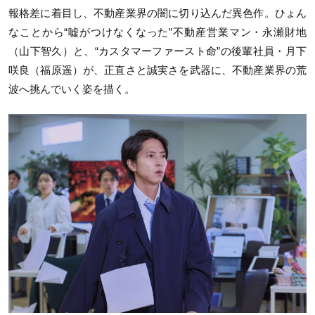
報格差に着目し、不動産業界の闇に切り込んだ異色作。ひょん
なことから“嘘がつけなくなった”不動産営業マン・永瀬財地
（山下智久）と、“カスタマーファースト命”の後輩社員・月下
咲良（福原遥）が、正直さと誠実さを武器に、不動産業界の荒
波へ挑んでいく姿を描く。