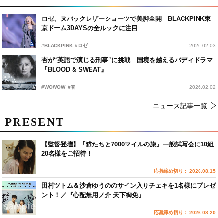
ロゼ、ヌバックレザーショーツで美脚全開 BLACKPINK東
京ドーム3DAYSの全ルックに注目
#BLACKPINK
#ロゼ
2026.02.03
杏が“英語で演じる刑事”に挑戦 国境を越えるバディドラマ
『BLOOD & SWEAT』
#WOWOW
#杏
2026.02.02
ニュース記事一覧
PRESENT
【監督登壇】『猫たちと7000マイルの旅』一般試写会に10組
20名様をご招待！
応募締め切り： 2026.08.15
田村ツトム＆沙倉ゆうののサイン入りチェキを1名様にプレゼ
ント！／『心配無用ノ介 天下御免』
応募締め切り： 2026.08.20