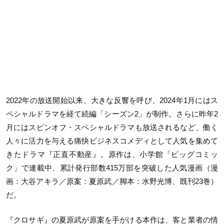
2022年の放送開始以来、大きな反響を呼び、2024年1月にはス
ペシャルドラマを経て続編「シーズン2」が制作。さらに昨年2
月にはスピンオフ・スペシャルドラマも放送されるなど、働く
人々に活力を与える痛快ビジネスコメディとして人気を集めて
きたドラマ『正直不動産』。原作は、小学館「ビッグコミッ
ク」で連載中、累計発行部数415万部を突破した人気漫画（漫
画：大谷アキラ／原案：夏原武／脚本：水野光博、既刊23巻）
だ。
『クロサギ』の夏原武が原案を手がける本作は、客と業者の情