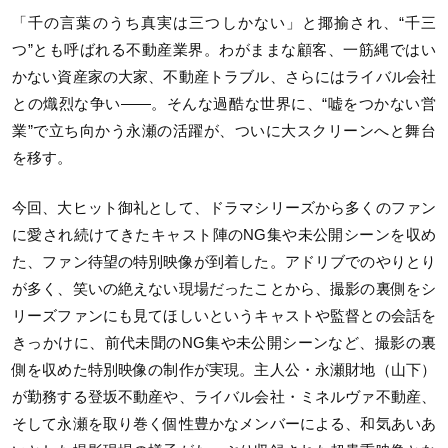
「千の言葉のうち真実は三つしかない」と揶揄され、“千三
つ”とも呼ばれる不動産業界。わがままな顧客、一筋縄ではい
かない資産家の大家、不動産トラブル、さらにはライバル会社
との熾烈な争い——。そんな過酷な世界に、“嘘をつかない営
業”で立ち向かう永瀬の活躍が、ついに大スクリーンへと舞台
を移す。
今回、大ヒット御礼として、ドラマシリーズから多くのファン
に愛され続けてきたキャスト陣のNG集や未公開シーンを収め
た、ファン待望の特別映像が到着した。アドリブでのやりとり
が多く、笑いの絶えない現場だったことから、撮影の裏側をシ
リーズファンにも見てほしいというキャストや監督との会話を
きっかけに、前代未聞のNG集や未公開シーンなど、撮影の裏
側を収めた特別映像の制作が実現。主人公・永瀬財地（山下）
が勤務する登坂不動産や、ライバル会社・ミネルヴァ不動産、
そして永瀬を取り巻く個性豊かなメンバーによる、和気あいあ