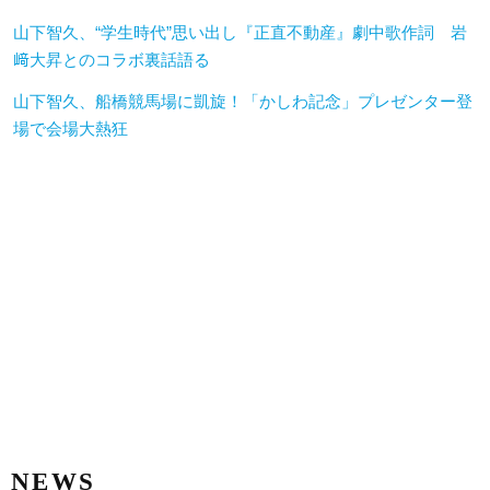
山下智久、“学生時代”思い出し『正直不動産』劇中歌作詞 岩
﨑大昇とのコラボ裏話語る
山下智久、船橋競馬場に凱旋！「かしわ記念」プレゼンター登
場で会場大熱狂
NEWS