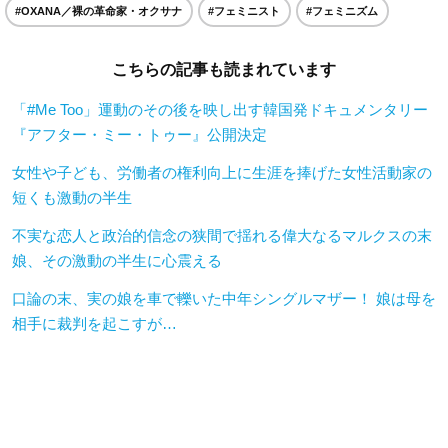
#OXANA／裸の革命家・オクサナ
#フェミニスト
#フェミニズム
こちらの記事も読まれています
「#Me Too」運動のその後を映し出す韓国発ドキュメンタリー
『アフター・ミー・トゥー』公開決定
女性や子ども、労働者の権利向上に生涯を捧げた女性活動家の
短くも激動の半生
不実な恋人と政治的信念の狭間で揺れる偉大なるマルクスの末
娘、その激動の半生に心震える
口論の末、実の娘を車で轢いた中年シングルマザー！ 娘は母を
相手に裁判を起こすが…