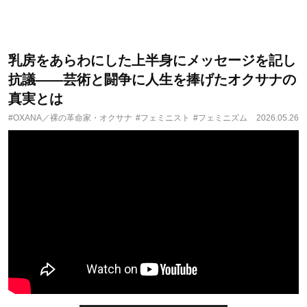
乳房をあらわにした上半身にメッセージを記し
抗議――芸術と闘争に人生を捧げたオクサナの
真実とは
#OXANA／裸の革命家・オクサナ
#フェミニスト
#フェミニズム
2026.05.26