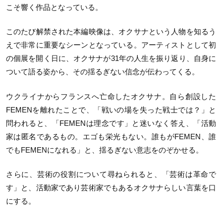
こそ響く作品となっている。
このたび解禁された本編映像は、オクサナという人物を知るう
えで非常に重要なシーンとなっている。アーティストとして初
の個展を開く日に、オクサナが31年の人生を振り返り、自身に
ついて語る姿から、その揺るぎない信念が伝わってくる。
ウクライナからフランスへ亡命したオクサナ。自ら創設した
FEMENを離れたことで、「戦いの場を失った戦士では？」と
問われると、「FEMENは理念です」と迷いなく答え、「活動
家は匿名であるもの。エゴも栄光もない。誰もがFEMEN、誰
でもFEMENになれる」と、揺るぎない意志をのぞかせる。
さらに、芸術の役割について尋ねられると、「芸術は革命で
す」と、活動家であり芸術家でもあるオクサナらしい言葉を口
にする。