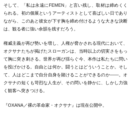
そして、「私は永遠にFEMEN」と言い残し、取材は締めくく
られる。初の個展というアーティストとして喜ばしい日であり
ながら、このあと彼女が下す胸を締め付けるような大きな決断
は、観る者に強い余韻を残すだろう。
権威主義が再び勢いを増し、人権が脅かされる現代において、
オクサナたちが掲げたスローガンは、当時以上の切実さをもっ
て胸に突き刺さる。世界が再び揺らぐ今、本作は私たちに問い
を投げかける。自由とは何か。闘うとはどういうことか。そし
て、人はどこまで自分自身を賭けることができるのか——。オ
クサナの短くも苛烈な人生が、その問いを静かに、しかし力強
く観客へ突きつける。
『OXANA／裸の革命家・オクサナ』は現在公開中。