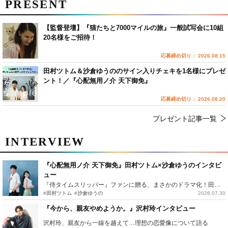
PRESENT
【監督登壇】『猫たちと7000マイルの旅』一般試写会に10組
20名様をご招待！
応募締め切り： 2026.08.15
田村ツトム＆沙倉ゆうののサイン入りチェキを1名様にプレゼ
ント！／『心配無用ノ介 天下御免』
応募締め切り： 2026.08.20
プレゼント記事一覧
INTERVIEW
『心配無用ノ介 天下御免』田村ツトム×沙倉ゆうのインタビ
ュー
『侍タイムスリッパー』ファンに贈る、まさかのドラマ化！田村ツトム×沙倉ゆうのが語る『心配無用ノ介』撮影秘話
#田村ツトム
#沙倉ゆうの
2026.07.30
『今から、親友やめようか。』沢村玲インタビュー
沢村玲、親友から一線を越えて…理想の恋愛像について語る