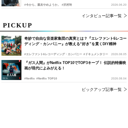
#今から、親友やめようか。
#沢村玲
2026.06.20
インタビュー記事一覧
PICKUP
奇妙で自由な音楽家集団の真実とは？『エレファント6レコー
ディング・カンパニー』が教える“好き”を貫くDIY精神
#エレファント6レコーディング・カンパニー
#ドキュメンタリー
2026.08.05
『ガス人間』がNetflix TOP10でTOP3キープ！ 伝説的特撮映
画が現代によみがえる！
#Netflix
#Netflix TOP10
2026.08.04
ピックアップ記事一覧