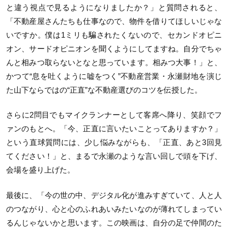
と違う視点で見るようになりましたか？」と質問されると、
「不動産屋さんたちも仕事なので、物件を借りてほしいじゃな
いですか。僕は1ミリも騙されたくないので、セカンドオピニ
オン、サードオピニオンを聞くようにしてますね。自分でちゃ
んと相みつ取らないとなと思っています。相みつ大事！」と、
かつて“息を吐くように嘘をつく”不動産営業・永瀬財地を演じ
た山下ならではの“正直”な不動産選びのコツを伝授した。
さらに2問目でもマイクランナーとして客席へ降り、笑顔でフ
ァンのもとへ。「今、正直に言いたいことってありますか？」
という直球質問には、少し悩みながらも、「正直、あと3回見
てください！」と、まるで永瀬のような言い回しで頭を下げ、
会場を盛り上げた。
最後に、「今の世の中、デジタル化が進みすぎていて、人と人
のつながり、心と心のふれあいみたいなのが薄れてしまってい
るんじゃないかと思います。この映画は、自分の足で仲間のた