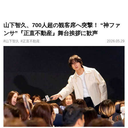
山下智久、700人超の観客席へ突撃！ “神ファ
ンサ”『正直不動産』舞台挨拶に歓声
#山下智久
#正直不動産
2026.05.29