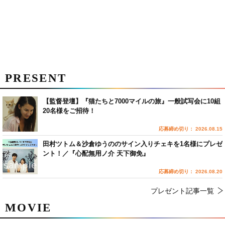
PRESENT
【監督登壇】『猫たちと7000マイルの旅』一般試写会に10組
20名様をご招待！
応募締め切り： 2026.08.15
田村ツトム＆沙倉ゆうののサイン入りチェキを1名様にプレゼ
ント！／『心配無用ノ介 天下御免』
応募締め切り： 2026.08.20
プレゼント記事一覧
MOVIE