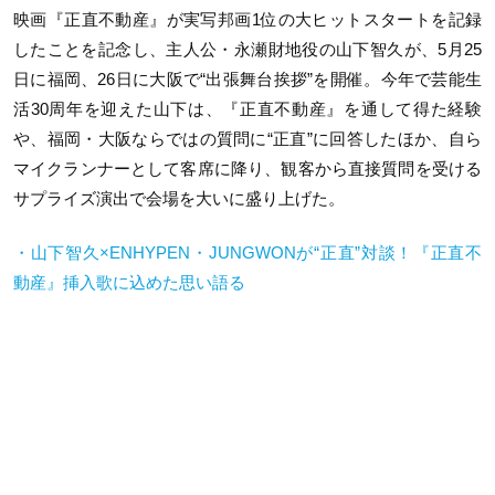
映画『正直不動産』が実写邦画1位の大ヒットスタートを記録
したことを記念し、主人公・永瀬財地役の山下智久が、5月25
日に福岡、26日に大阪で“出張舞台挨拶”を開催。今年で芸能生
活30周年を迎えた山下は、『正直不動産』を通して得た経験
や、福岡・大阪ならではの質問に“正直”に回答したほか、自ら
マイクランナーとして客席に降り、観客から直接質問を受ける
サプライズ演出で会場を大いに盛り上げた。
・山下智久×ENHYPEN・JUNGWONが“正直”対談！『正直不
動産』挿入歌に込めた思い語る