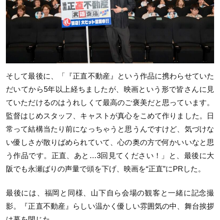
そして最後に、「『正直不動産』という作品に携わらせていた
だいてから5年以上経ちましたが、映画という形で皆さんに見
ていただけるのはうれしくて最高のご褒美だと思っています。
監督はじめスタッフ、キャストが真心をこめて作りました。日
常って結構当たり前になっちゃうと思うんですけど、気づけな
い優しさが散りばめられていて、心の奥の方で何かいいなと思
う作品です。正直、あと…3回見てください！」と、最後に大
阪でも永瀬ばりの声量で頭を下げ、映画を“正直”にPRした。
最後には、福岡と同様、山下自ら会場の観客と一緒に記念撮
影。『正直不動産』らしい温かく優しい雰囲気の中、舞台挨拶
は幕を閉じた。