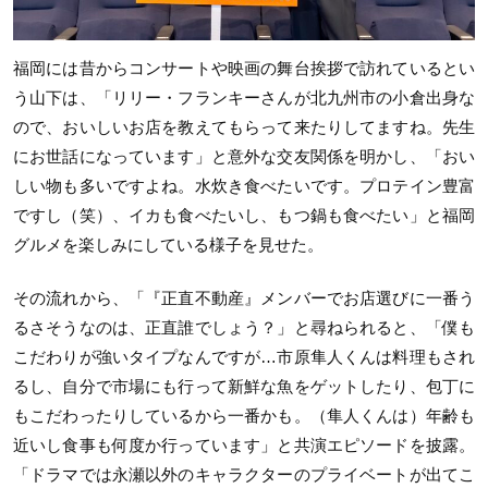
福岡には昔からコンサートや映画の舞台挨拶で訪れているとい
う山下は、「リリー・フランキーさんが北九州市の小倉出身な
ので、おいしいお店を教えてもらって来たりしてますね。先生
にお世話になっています」と意外な交友関係を明かし、「おい
しい物も多いですよね。水炊き食べたいです。プロテイン豊富
ですし（笑）、イカも食べたいし、もつ鍋も食べたい」と福岡
グルメを楽しみにしている様子を見せた。
その流れから、「『正直不動産』メンバーでお店選びに一番う
るさそうなのは、正直誰でしょう？」と尋ねられると、「僕も
こだわりが強いタイプなんですが…市原隼人くんは料理もされ
るし、自分で市場にも行って新鮮な魚をゲットしたり、包丁に
もこだわったりしているから一番かも。（隼人くんは）年齢も
近いし食事も何度か行っています」と共演エピソードを披露。
「ドラマでは永瀬以外のキャラクターのプライベートが出てこ