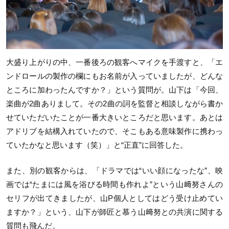
大盛り上がりの中、一番後ろの観客へマイクを手渡すと、「エ
ンドロールの製作の欄にもお名前が入っていましたが、どんな
ところに加わったんですか？」という質問が。山下は「今回、
楽曲が2曲ありまして。その2曲の詞を監督と相談しながら書か
せていただいたことが一番大きいところだと思います。あとは
アドリブを結構入れていたので、そこもある意味製作に携わっ
ていたかなと思います（笑）」と“正直”に回答した。
また、別の観客からは、「ドラマでは“いい顔になったな”、映
画では“たまには風を浴びる時間も作れよ”という山﨑努さんの
セリフが出てきましたが、山P個人としてはどう受け止めてい
ますか？」という、山下が師匠と慕う山﨑努との共演に関する
質問も飛んだ。