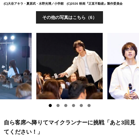
(C)大谷アキラ・夏原武・水野光博／小学館 (C)2026 映画『正直不動産』製作委員会
その他の写真はこちら（6）
自ら客席へ降りてマイクランナーに挑戦「あと3回見
てください！」