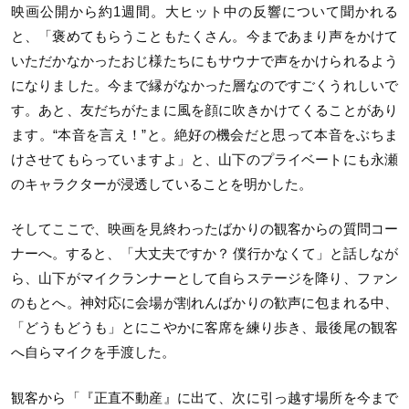
映画公開から約1週間。大ヒット中の反響について聞かれる
と、「褒めてもらうこともたくさん。今まであまり声をかけて
いただかなかったおじ様たちにもサウナで声をかけられるよう
になりました。今まで縁がなかった層なのですごくうれしいで
す。あと、友だちがたまに風を顔に吹きかけてくることがあり
ます。“本音を言え！”と。絶好の機会だと思って本音をぶちま
けさせてもらっていますよ」と、山下のプライベートにも永瀬
のキャラクターが浸透していることを明かした。
そしてここで、映画を見終わったばかりの観客からの質問コー
ナーへ。すると、「大丈夫ですか？ 僕行かなくて」と話しなが
ら、山下がマイクランナーとして自らステージを降り、ファン
のもとへ。神対応に会場が割れんばかりの歓声に包まれる中、
「どうもどうも」とにこやかに客席を練り歩き、最後尾の観客
へ自らマイクを手渡した。
観客から「『正直不動産』に出て、次に引っ越す場所を今まで