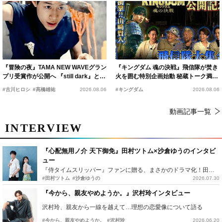
『冒険の夜』TAMA NEW WAVEグラン
『キングダム 魂の決戦』飛信隊が焚き
プリ受賞作が公開へ 『still dark』と同
火を囲む特別企画始動 秘蔵トーク満載
時上映決定
の“キングダムキャンプ”開催
#古川ヒロシ
#髙橋雄祐
2026.08.06
#キングダム
2026.08.06
動画記事一覧
INTERVIEW
『心配無用ノ介 天下御免』田村ツトム×沙倉ゆうのインタビ
ュー
『侍タイムスリッパー』ファンに贈る、まさかのドラマ化！田村ツトム×沙倉ゆうのが語る『心配無用ノ介』撮影秘話
#田村ツトム
#沙倉ゆうの
2026.07.30
『今から、親友やめようか。』沢村玲インタビュー
沢村玲、親友から一線を越えて…理想の恋愛像について語る
#今から、親友やめようか。
#沢村玲
2026.06.20