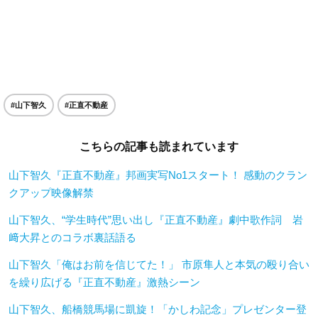
#山下智久
#正直不動産
こちらの記事も読まれています
山下智久『正直不動産』邦画実写No1スタート！ 感動のクラン
クアップ映像解禁
山下智久、“学生時代”思い出し『正直不動産』劇中歌作詞 岩
﨑大昇とのコラボ裏話語る
山下智久「俺はお前を信じてた！」 市原隼人と本気の殴り合い
を繰り広げる『正直不動産』激熱シーン
山下智久、船橋競馬場に凱旋！「かしわ記念」プレゼンター登