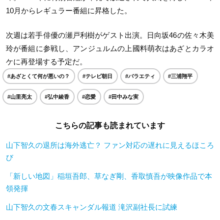
10月からレギュラー番組に昇格した。
次週は若手俳優の瀬戸利樹がゲスト出演。日向坂46の佐々木美
玲が番組に参戦し、アンジュルムの上國料萌衣はあざとカラオ
ケに再登場する予定だ。
#あざとくて何が悪いの？
#テレビ朝日
#バラエティ
#三浦翔平
#山里亮太
#弘中綾香
#恋愛
#田中みな実
こちらの記事も読まれています
山下智久の退所は海外逃亡？ ファン対応の遅れに見えるほころ
び
「新しい地図」稲垣吾郎、草なぎ剛、香取慎吾が映像作品で本
領発揮
山下智久の文春スキャンダル報道 滝沢副社長に試練