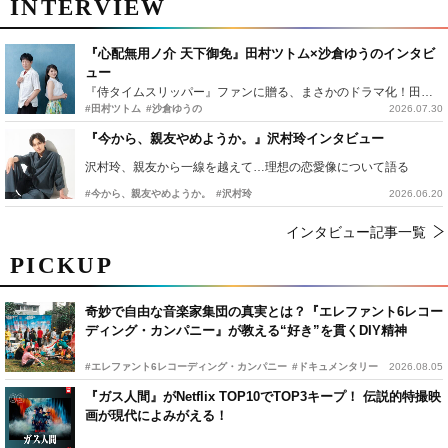
INTERVIEW
『心配無用ノ介 天下御免』田村ツトム×沙倉ゆうのインタビ
ュー
『侍タイムスリッパー』ファンに贈る、まさかのドラマ化！田村ツトム×沙倉ゆうのが語る『心配無用ノ介』撮影秘話
#田村ツトム
#沙倉ゆうの
2026.07.30
『今から、親友やめようか。』沢村玲インタビュー
沢村玲、親友から一線を越えて…理想の恋愛像について語る
#今から、親友やめようか。
#沢村玲
2026.06.20
インタビュー記事一覧
PICKUP
奇妙で自由な音楽家集団の真実とは？『エレファント6レコー
ディング・カンパニー』が教える“好き”を貫くDIY精神
#エレファント6レコーディング・カンパニー
#ドキュメンタリー
2026.08.05
『ガス人間』がNetflix TOP10でTOP3キープ！ 伝説的特撮映
画が現代によみがえる！