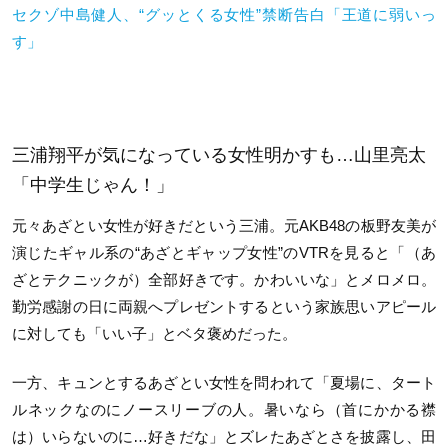
セクゾ中島健人、“グッとくる女性”禁断告白「王道に弱いっ
す」
三浦翔平が気になっている女性明かすも…山里亮太
「中学生じゃん！」
元々あざとい女性が好きだという三浦。元AKB48の板野友美が
演じたギャル系の“あざとギャップ女性”のVTRを見ると「（あ
ざとテクニックが）全部好きです。かわいいな」とメロメロ。
勤労感謝の日に両親へプレゼントするという家族思いアピール
に対しても「いい子」とベタ褒めだった。
一方、キュンとするあざとい女性を問われて「夏場に、タート
ルネックなのにノースリーブの人。暑いなら（首にかかる襟
は）いらないのに…好きだな」とズレたあざとさを披露し、田