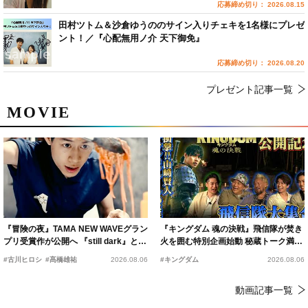
応募締め切り： 2026.08.15
田村ツトム＆沙倉ゆうののサイン入りチェキを1名様にプレゼ
ント！／『心配無用ノ介 天下御免』
応募締め切り： 2026.08.20
プレゼント記事一覧
MOVIE
『冒険の夜』TAMA NEW WAVEグラン
『キングダム 魂の決戦』飛信隊が焚き
プリ受賞作が公開へ 『still dark』と同
火を囲む特別企画始動 秘蔵トーク満載
時上映決定
の“キングダムキャンプ”開催
#古川ヒロシ
#髙橋雄祐
2026.08.06
#キングダム
2026.08.06
動画記事一覧