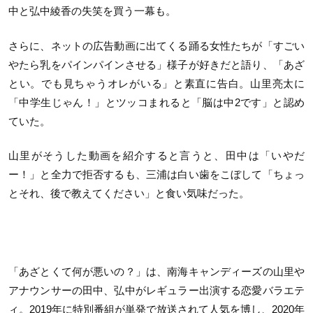
中と弘中綾香の失笑を買う一幕も。
さらに、ネットの広告動画に出てくる踊る女性たちが「すごい
やたら乳をパインパインさせる」様子が好きだと語り、「あざ
とい。でも見ちゃうオレがいる」と素直に告白。山里亮太に
「中学生じゃん！」とツッコまれると「脳は中2です」と認め
ていた。
山里がそうした動画を紹介すると言うと、田中は「いやだ
ー！」と全力で拒否するも、三浦は白い歯をこぼして「ちょっ
とそれ、後で教えてください」と食い気味だった。
「あざとくて何が悪いの？」は、南海キャンディーズの山里や
アナウンサーの田中
、弘中がレギュラー出演する恋愛バラエテ
ィ。2019年に特別番組が単発で放送されて人気を博し、2020年