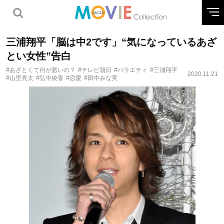
三浦翔平「脳は中2です」“気になっているあざ
とい女性”告白
#あざとくて何が悪いの？
#テレビ朝日
#バラエティ
#三浦翔平
2020.11.21
#山里亮太
#弘中綾香
#恋愛
#田中みな実