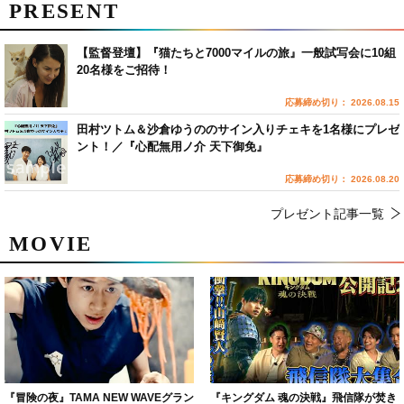
PRESENT
【監督登壇】『猫たちと7000マイルの旅』一般試写会に10組
20名様をご招待！
応募締め切り： 2026.08.15
田村ツトム＆沙倉ゆうののサイン入りチェキを1名様にプレゼ
ント！／『心配無用ノ介 天下御免』
応募締め切り： 2026.08.20
プレゼント記事一覧
MOVIE
『冒険の夜』TAMA NEW WAVEグラン
『キングダム 魂の決戦』飛信隊が焚き