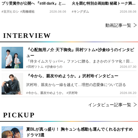
プリ受賞作が公開へ 『still dark』と同
火を囲む特別企画始動 秘蔵トーク満載
時上映決定
の“キングダムキャンプ”開催
#古川ヒロシ
#髙橋雄祐
2026.08.06
#キングダム
2026.08.06
動画記事一覧
INTERVIEW
『心配無用ノ介 天下御免』田村ツトム×沙倉ゆうのインタビ
ュー
『侍タイムスリッパー』ファンに贈る、まさかのドラマ化！田村ツトム×沙倉ゆうのが語る『心配無用ノ介』撮影秘話
#田村ツトム
#沙倉ゆうの
2026.07.30
『今から、親友やめようか。』沢村玲インタビュー
沢村玲、親友から一線を越えて…理想の恋愛像について語る
#今から、親友やめようか。
#沢村玲
2026.06.20
インタビュー記事一覧
PICKUP
夏BLが真っ盛り！ 胸キュンも感動も運んでくれるおすすめ
ドラマ3選