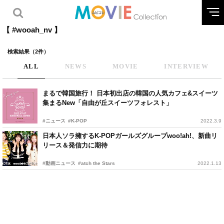
【 #wooah_nv 】
検索結果（2件）
ALL
NEWS
MOVIE
INTERVIEW
まるで韓国旅行！ 日本初出店の韓国の人気カフェ&スイーツ
集まるNew「自由が丘スイーツフォレスト」
#ニュース
#K-POP
2022.3.9
日本人ソラ擁するK-POPガールズグループwoo!ah!、新曲リ
リース＆発信力に期待
#動画ニュース
#atch the Stars
2022.1.13