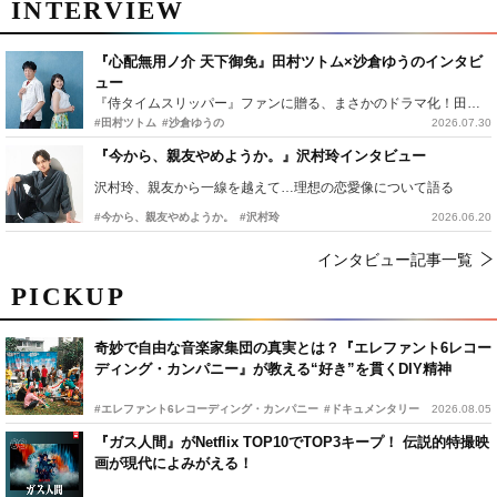
INTERVIEW
『心配無用ノ介 天下御免』田村ツトム×沙倉ゆうのインタビ
ュー
『侍タイムスリッパー』ファンに贈る、まさかのドラマ化！田村ツトム×沙倉ゆうのが語る『心配無用ノ介』撮影秘話
#田村ツトム
#沙倉ゆうの
2026.07.30
『今から、親友やめようか。』沢村玲インタビュー
沢村玲、親友から一線を越えて…理想の恋愛像について語る
#今から、親友やめようか。
#沢村玲
2026.06.20
インタビュー記事一覧
PICKUP
奇妙で自由な音楽家集団の真実とは？『エレファント6レコー
ディング・カンパニー』が教える“好き”を貫くDIY精神
#エレファント6レコーディング・カンパニー
#ドキュメンタリー
2026.08.05
『ガス人間』がNetflix TOP10でTOP3キープ！ 伝説的特撮映
画が現代によみがえる！