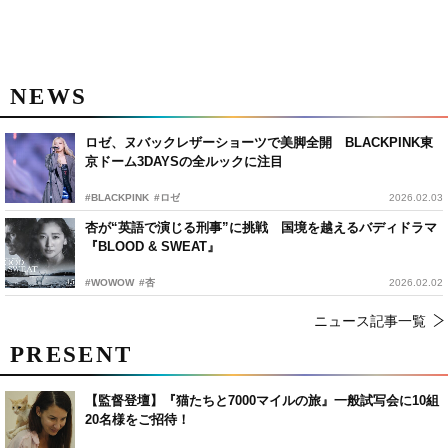
NEWS
ロゼ、ヌバックレザーショーツで美脚全開 BLACKPINK東
京ドーム3DAYSの全ルックに注目
#BLACKPINK
#ロゼ
2026.02.03
杏が“英語で演じる刑事”に挑戦 国境を越えるバディドラマ
『BLOOD & SWEAT』
#WOWOW
#杏
2026.02.02
ニュース記事一覧
PRESENT
【監督登壇】『猫たちと7000マイルの旅』一般試写会に10組
20名様をご招待！