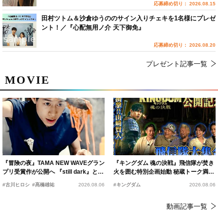
応募締め切り： 2026.08.15
田村ツトム＆沙倉ゆうののサイン入りチェキを1名様にプレゼ
ント！／『心配無用ノ介 天下御免』
応募締め切り： 2026.08.20
プレゼント記事一覧
MOVIE
『冒険の夜』TAMA NEW WAVEグラン
『キングダム 魂の決戦』飛信隊が焚き
プリ受賞作が公開へ 『still dark』と同
火を囲む特別企画始動 秘蔵トーク満載
時上映決定
の“キングダムキャンプ”開催
#古川ヒロシ
#髙橋雄祐
2026.08.06
#キングダム
2026.08.06
動画記事一覧