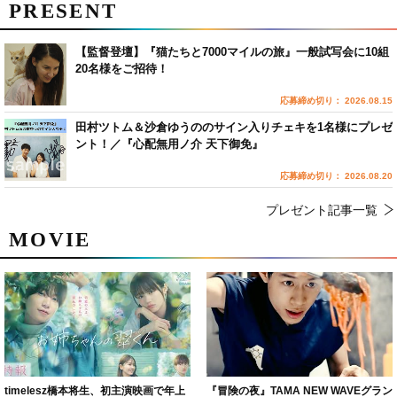
PRESENT
【監督登壇】『猫たちと7000マイルの旅』一般試写会に10組
20名様をご招待！
応募締め切り： 2026.08.15
田村ツトム＆沙倉ゆうののサイン入りチェキを1名様にプレゼ
ント！／『心配無用ノ介 天下御免』
応募締め切り： 2026.08.20
プレゼント記事一覧
MOVIE
timelesz橋本将生、初主演映画で年上
『冒険の夜』TAMA NEW WAVEグラン