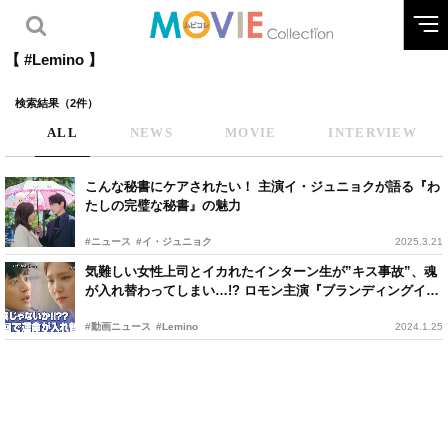
【 #Lemino 】
検索結果（2件）
ALL
NEWS
MOVIE
INTERVIEW
こんな秘書にケアされたい！ 主演イ・ジュニョクが語る『わ
たしの完璧な秘書』の魅力
#ニュース
#イ・ジュニョク
2025.3.21
気難しい女性上司とイカれたインターン生が”キス事故”、魂
が入れ替わってしまい…!? ロモン主演『ブランディングイン
聖水洞』予告編
#動画ニュース
#Lemino
2024.1.25