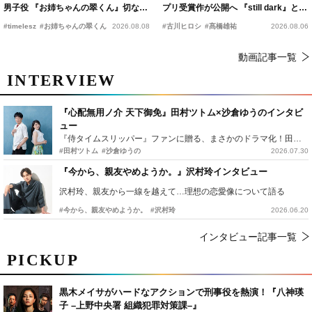
男子役 『お姉ちゃんの翠くん』切ない
プリ受賞作が公開へ 『still dark』と同
恋の幕開けを予感
時上映決定
#timelesz
#お姉ちゃんの翠くん
2026.08.08
#古川ヒロシ
#髙橋雄祐
2026.08.06
動画記事一覧
INTERVIEW
『心配無用ノ介 天下御免』田村ツトム×沙倉ゆうのインタビ
ュー
『侍タイムスリッパー』ファンに贈る、まさかのドラマ化！田村ツトム×沙倉ゆうのが語る『心配無用ノ介』撮影秘話
#田村ツトム
#沙倉ゆうの
2026.07.30
『今から、親友やめようか。』沢村玲インタビュー
沢村玲、親友から一線を越えて…理想の恋愛像について語る
#今から、親友やめようか。
#沢村玲
2026.06.20
インタビュー記事一覧
PICKUP
黒木メイサがハードなアクションで刑事役を熱演！『八神瑛
子 –上野中央署 組織犯罪対策課–』