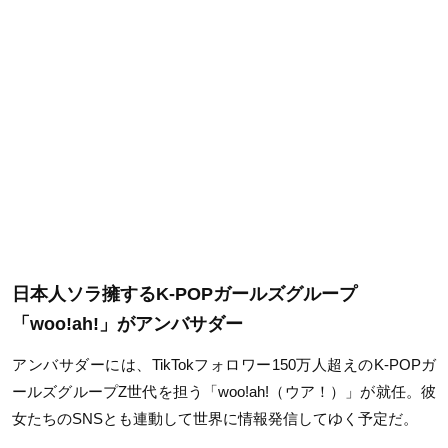
日本人ソラ擁するK-POPガールズグループ
「woo!ah!」がアンバサダー
アンバサダーには、TikTokフォロワー150万人超えのK-POPガ
ールズグループZ世代を担う「woo!ah!（ウア！）」が就任。彼
女たちのSNSとも連動して世界に情報発信してゆく予定だ。