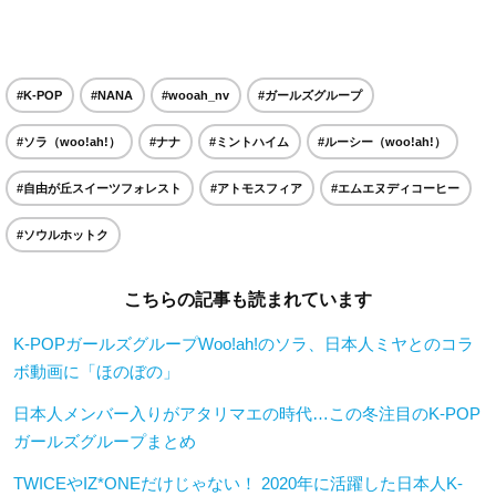
#K-POP
#NANA
#wooah_nv
#ガールズグループ
#ソラ（woo!ah!）
#ナナ
#ミントハイム
#ルーシー（woo!ah!）
#自由が丘スイーツフォレスト
#アトモスフィア
#エムエヌディコーヒー
#ソウルホットク
こちらの記事も読まれています
K-POPガールズグループWoo!ah!のソラ、日本人ミヤとのコラ
ボ動画に「ほのぼの」
日本人メンバー入りがアタリマエの時代…この冬注目のK-POP
ガールズグループまとめ
TWICEやIZ*ONEだけじゃない！ 2020年に活躍した日本人K-