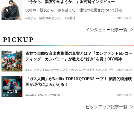
『今から、親友やめようか。』沢村玲インタビュー
沢村玲、親友から一線を越えて…理想の恋愛像について語る
#今から、親友やめようか。
#沢村玲
2026.06.20
インタビュー記事一覧
PICKUP
奇妙で自由な音楽家集団の真実とは？『エレファント6レコー
ディング・カンパニー』が教える“好き”を貫くDIY精神
#エレファント6レコーディング・カンパニー
#ドキュメンタリー
2026.08.05
『ガス人間』がNetflix TOP10でTOP3キープ！ 伝説的特撮映
画が現代によみがえる！
#Netflix
#Netflix TOP10
2026.08.04
ピックアップ記事一覧