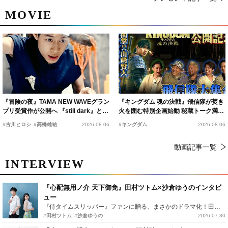
MOVIE
『冒険の夜』TAMA NEW WAVEグラン
『キングダム 魂の決戦』飛信隊が焚き
プリ受賞作が公開へ 『still dark』と同
火を囲む特別企画始動 秘蔵トーク満載
時上映決定
の“キングダムキャンプ”開催
#古川ヒロシ
#髙橋雄祐
2026.08.06
#キングダム
2026.08.06
動画記事一覧
INTERVIEW
『心配無用ノ介 天下御免』田村ツトム×沙倉ゆうのインタビ
ュー
『侍タイムスリッパー』ファンに贈る、まさかのドラマ化！田村ツトム×沙倉ゆうのが語る『心配無用ノ介』撮影秘話
#田村ツトム
#沙倉ゆうの
2026.07.30