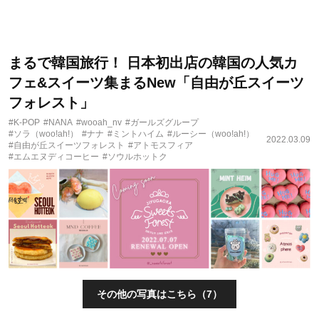
まるで韓国旅行！ 日本初出店の韓国の人気カ
フェ&スイーツ集まるNew「自由が丘スイーツ
フォレスト」
#K-POP
#NANA
#wooah_nv
#ガールズグループ
#ソラ（woo!ah!）
#ナナ
#ミントハイム
#ルーシー（woo!ah!）
2022.03.09
#自由が丘スイーツフォレスト
#アトモスフィア
#エムエヌディコーヒー
#ソウルホットク
その他の写真はこちら（7）