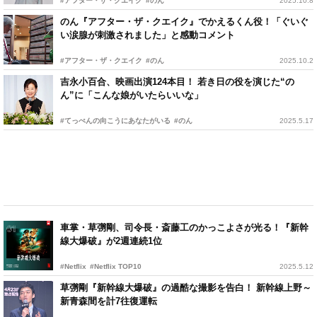
#アフター・ザ・クエイク
#のん
2025.10.8
のん『アフター・ザ・クエイク』でかえるくん役！「ぐいぐ
い涙腺が刺激されました」と感動コメント
#アフター・ザ・クエイク
#のん
2025.10.2
吉永小百合、映画出演124本目！ 若き日の役を演じた“の
ん”に「こんな娘がいたらいいな」
#てっぺんの向こうにあなたがいる
#のん
2025.5.17
車掌・草彅剛、司令長・斎藤工のかっこよさが光る！『新幹
線大爆破』が2週連続1位
#Netflix
#Netflix TOP10
2025.5.12
草彅剛『新幹線大爆破』の過酷な撮影を告白！ 新幹線上野～
新青森間を計7往復運転