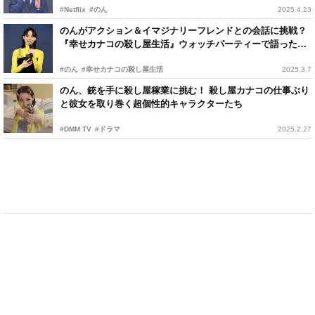
#Netflix
#のん
2025.4.23
のんがアクション＆イマジナリーフレンドとの会話に挑戦？
『幸せカナコの殺し屋生活』ウォッチパーティーで語った思
い
#のん
#幸せカナコの殺し屋生活
2025.3.7
のん、銃を手に殺し屋稼業に挑む！ 殺し屋カナコの仕事ぶり
と彼女を取り巻く超個性的キャラクターたち
#DMM TV
#ドラマ
2025.2.27