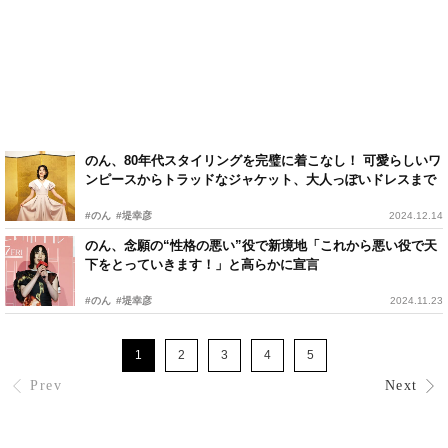
のん、80年代スタイリングを完璧に着こなし！ 可愛らしいワ
ンピースからトラッドなジャケット、大人っぽいドレスまで
#のん
#堤幸彦
2024.12.14
のん、念願の“性格の悪い”役で新境地「これから悪い役で天
下をとっていきます！」と高らかに宣言
#のん
#堤幸彦
2024.11.23
1
2
3
4
5
Prev
Next