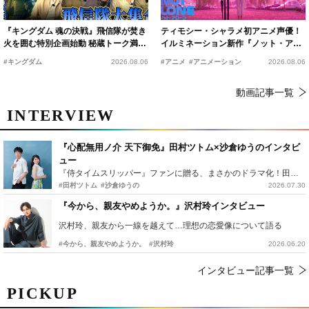
『キングダム 魂の決戦』飛信隊が焚き
ティモシー・シャラメ初アニメ声優！
火を囲む特別企画始動 秘蔵トーク満載
イルミネーション新作『ノット・アロ
の“キングダムキャンプ”開催
ーン』2027年公開決定
#キングダム
2026.08.06
#アニメ
#アニメーション
2026.08.06
動画記事一覧
INTERVIEW
『心配無用ノ介 天下御免』田村ツトム×沙倉ゆうのインタビ
ュー
『侍タイムスリッパー』ファンに贈る、まさかのドラマ化！田村ツトム×沙倉ゆうのが語る『心配無用ノ介』撮影秘話
#田村ツトム
#沙倉ゆうの
2026.07.30
『今から、親友やめようか。』沢村玲インタビュー
沢村玲、親友から一線を越えて…理想の恋愛像について語る
#今から、親友やめようか。
#沢村玲
2026.06.20
インタビュー記事一覧
PICKUP