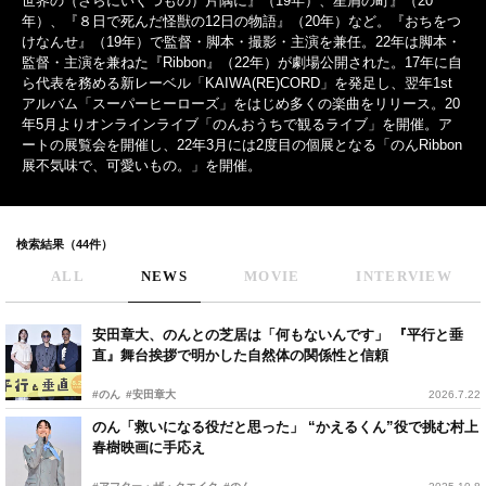
世界の（さらにいくつもの）片隅に』（19年）、星屑の町』（20
年）、『８日で死んだ怪獣の12日の物語』（20年）など。『おちをつ
けなんせ』（19年）で監督・脚本・撮影・主演を兼任。22年は脚本・
監督・主演を兼ねた『Ribbon』（22年）が劇場公開された。17年に自
ら代表を務める新レーベル「KAIWA(RE)CORD」を発足し、翌年1st
アルバム「スーパーヒーローズ」をはじめ多くの楽曲をリリース。20
年5月よりオンラインライブ「のんおうちで観るライブ」を開催。ア
ートの展覧会を開催し、22年3月には2度目の個展となる「のんRibbon
展不気味で、可愛いもの。」を開催。
検索結果（44件）
ALL
NEWS
MOVIE
INTERVIEW
安田章大、のんとの芝居は「何もないんです」 『平行と垂
直』舞台挨拶で明かした自然体の関係性と信頼
#のん
#安田章大
2026.7.22
のん「救いになる役だと思った」 “かえるくん”役で挑む村上
春樹映画に手応え