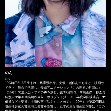
のん
のん
1993年7月13日生まれ。兵庫県出身。女優、創作あーちすと。映画や
ドラマ、舞台で活躍し、長編アニメーション『この世界の片隅に』
（16年）で主人公・すずの声を演じ、第38回ヨコハマ映画祭・審査員
特別賞や第31回高崎映画祭・ホリゾント賞、2016年度全国映連賞・女
優賞などを受賞。主演映画『私をくいとめて』（20年）で第30回日本
映画批評家大賞主演女優賞を受賞し、近年の主な映画出演作は『この