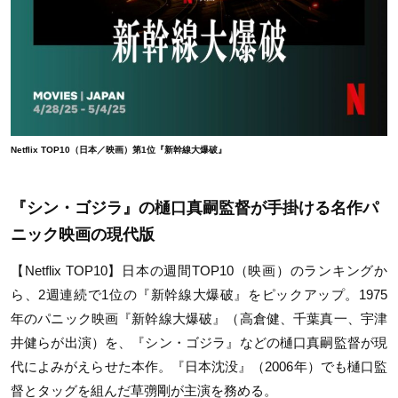
Netflix TOP10（日本／映画）第1位『新幹線大爆破』
『シン・ゴジラ』の樋口真嗣監督が手掛ける名作パ
ニック映画の現代版
【Netflix TOP10】日本の週間TOP10（映画）のランキングか
ら、2週連続で1位の『新幹線大爆破』をピックアップ。1975
年のパニック映画『新幹線大爆破』（高倉健、千葉真一、宇津
井健らが出演）を、『シン・ゴジラ』などの樋口真嗣監督が現
代によみがえらせた本作。『日本沈没』（2006年）でも樋口監
督とタッグを組んだ草彅剛が主演を務める。