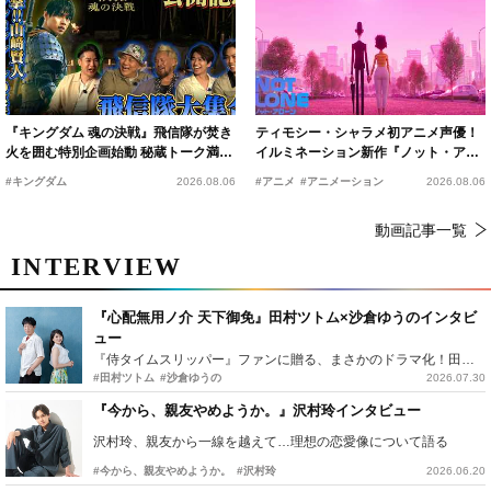
『キングダム 魂の決戦』飛信隊が焚き
ティモシー・シャラメ初アニメ声優！
火を囲む特別企画始動 秘蔵トーク満載
イルミネーション新作『ノット・アロ
の“キングダムキャンプ”開催
ーン』2027年公開決定
#キングダム
2026.08.06
#アニメ
#アニメーション
2026.08.06
動画記事一覧
INTERVIEW
『心配無用ノ介 天下御免』田村ツトム×沙倉ゆうのインタビ
ュー
『侍タイムスリッパー』ファンに贈る、まさかのドラマ化！田村ツトム×沙倉ゆうのが語る『心配無用ノ介』撮影秘話
#田村ツトム
#沙倉ゆうの
2026.07.30
『今から、親友やめようか。』沢村玲インタビュー
沢村玲、親友から一線を越えて…理想の恋愛像について語る
#今から、親友やめようか。
#沢村玲
2026.06.20