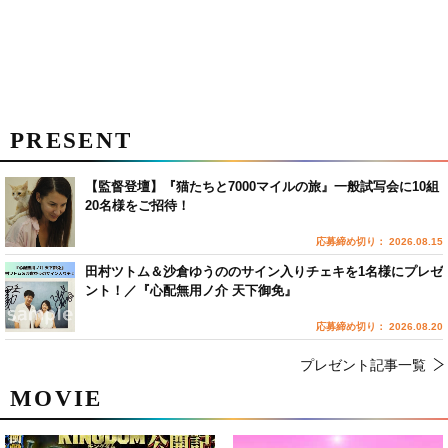
PRESENT
【監督登壇】『猫たちと7000マイルの旅』一般試写会に10組
20名様をご招待！
応募締め切り： 2026.08.15
田村ツトム＆沙倉ゆうののサイン入りチェキを1名様にプレゼ
ント！／『心配無用ノ介 天下御免』
応募締め切り： 2026.08.20
プレゼント記事一覧
MOVIE