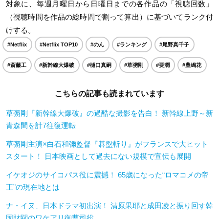
対象に、毎週月曜日から日曜日までの各作品の「視聴回数」
（視聴時間を作品の総時間で割って算出）に基づいてランク付
けする。
#Netflix
#Netflix TOP10
#のん
#ランキング
#尾野真千子
#斎藤工
#新幹線大爆破
#樋口真嗣
#草彅剛
#要潤
#豊嶋花
こちらの記事も読まれています
草彅剛『新幹線大爆破』の過酷な撮影を告白！ 新幹線上野～新
青森間を計7往復運転
草彅剛主演×白石和彌監督『碁盤斬り』がフランスで大ヒット
スタート！ 日本映画として過去にない規模で宣伝も展開
イケオジのサイコパス役に震撼！ 65歳になった“ロマコメの帝
王”の現在地とは
ナ・イヌ、日本ドラマ初出演！ 清原果耶と成田凌と振り回す韓
国財閥のワケアリ御曹司役