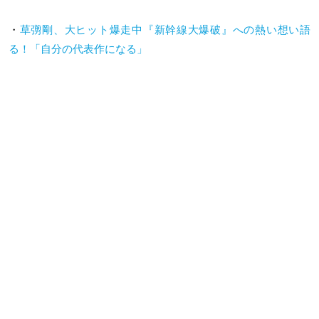
・
草彅剛、大ヒット爆走中『新幹線大爆破』への熱い想い語
る！「自分の代表作になる」