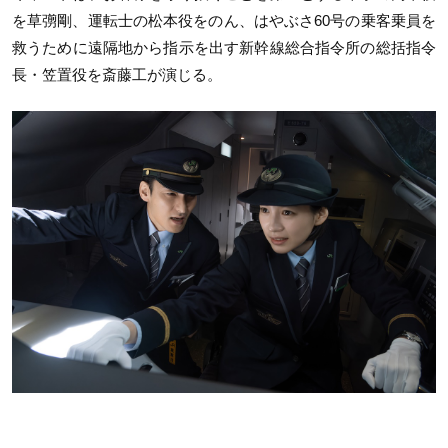
を草彅剛、運転士の松本役をのん、はやぶさ60号の乗客乗員を
救うために遠隔地から指示を出す新幹線総合指令所の総括指令
長・笠置役を斎藤工が演じる。