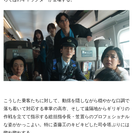
こうした乗客たちに対して、動揺を隠しながら穏やかな口調で
落ち着いて対応する車掌の高市、そして遠隔地からギリギリの
作戦を立てて指示する総括指令長・笠置らのプロフェショナル
な姿がかっこよい。特に斎藤工のキビキビした司令塔ぶりには
惚れ惚れする。