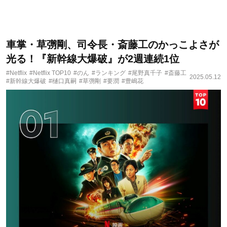
車掌・草彅剛、司令長・斎藤工のかっこよさが
光る！『新幹線大爆破』が2週連続1位
#Netflix
#Netflix TOP10
#のん
#ランキング
#尾野真千子
#斎藤工
2025.05.12
#新幹線大爆破
#樋口真嗣
#草彅剛
#要潤
#豊嶋花