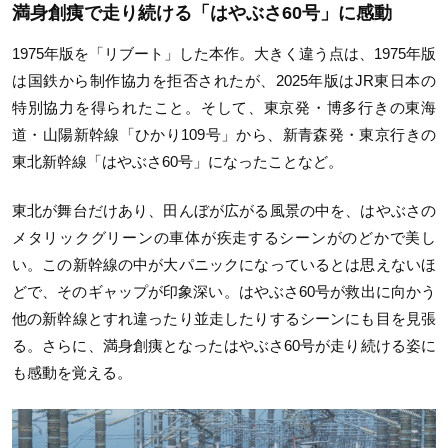
満身創痍で走り続ける「はやぶさ60号」に感動
1975年版を「リブート」した本作。大きく違う点は、1975年版
は国鉄から制作協力を拒否されたが、2025年版はJR東日本の
特別協力を得られたこと。そして、東京発・博多行きの東海
道・山陽新幹線「ひかり109号」から、新青森発・東京行きの
東北新幹線「はやぶさ60号」になったことなど。
東北が舞台だけあり、田んぼが広がる風景の中を、はやぶさの
メタリックグリーンの車体が疾走するシーンがのどかで美し
い。この新幹線の中が大パニックになっているとは思えないほ
どで、そのギャップが印象深い。はやぶさ60号が救出に向かう
他の新幹線とすれ違ったり並走したりするシーンにも目を見張
る。さらに、満身創痍となったはやぶさ60号が走り続ける姿に
も感動を覚える。