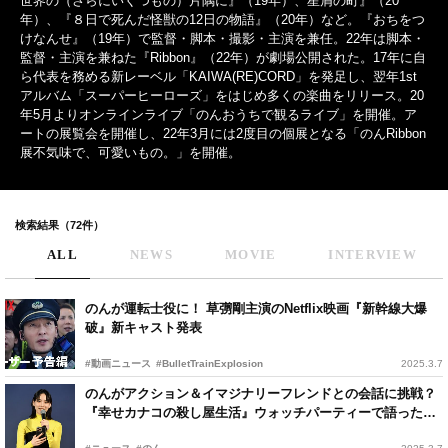
世界の（さらにいくつもの）片隅に』（19年）、星屑の町』（20
年）、『８日で死んだ怪獣の12日の物語』（20年）など。『おちをつ
けなんせ』（19年）で監督・脚本・撮影・主演を兼任。22年は脚本・
監督・主演を兼ねた『Ribbon』（22年）が劇場公開された。17年に自
ら代表を務める新レーベル「KAIWA(RE)CORD」を発足し、翌年1st
アルバム「スーパーヒーローズ」をはじめ多くの楽曲をリリース。20
年5月よりオンラインライブ「のんおうちで観るライブ」を開催。ア
ートの展覧会を開催し、22年3月には2度目の個展となる「のんRibbon
展不気味で、可愛いもの。」を開催。
検索結果（72件）
ALL
NEWS
MOVIE
INTERVIEW
のんが運転士役に！ 草彅剛主演のNetflix映画『新幹線大爆
破』新キャスト発表
#動画ニュース
#BulletTrainExplosion
2025.3.7
のんがアクション＆イマジナリーフレンドとの会話に挑戦？
『幸せカナコの殺し屋生活』ウォッチパーティーで語った思
い