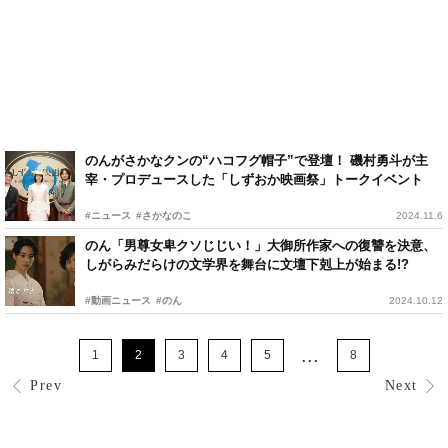
のんがさかなクンの“ハコフグ帽子”で登壇！ 磯村勇斗が主
宰・プロデュースした「しずおか映画祭」トークイベント
#ニュース
#さかなのこ
2024.11.6
のん「男尊女卑クソじじい！」大御所作家への復讐を決意、
しがらみだらけの文学界を舞台に文壇下剋上が始まる!?
#動画ニュース
#のん
2024.10.12
...
1
2
3
4
5
8
Prev
Next