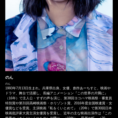
のん
のん
1993年7月13日生まれ。兵庫県出身。女優、創作あーちすと。映画や
ドラマ、舞台で活躍し、長編アニメーション『この世界の片隅に』
（16年）で主人公・すずの声を演じ、第38回ヨコハマ映画祭・審査員
特別賞や第31回高崎映画祭・ホリゾント賞、2016年度全国映連賞・女
優賞などを受賞。主演映画『私をくいとめて』（20年）で第30回日本
映画批評家大賞主演女優賞を受賞し、近年の主な映画出演作は『この