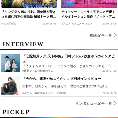
『キングダム 魂の決戦』飛信隊が焚き
ティモシー・シャラメ初アニメ声優！
火を囲む特別企画始動 秘蔵トーク満載
イルミネーション新作『ノット・アロ
の“キングダムキャンプ”開催
ーン』2027年公開決定
#キングダム
2026.08.06
#アニメ
#アニメーション
2026.08.06
動画記事一覧
INTERVIEW
『心配無用ノ介 天下御免』田村ツトム×沙倉ゆうのインタビ
ュー
『侍タイムスリッパー』ファンに贈る、まさかのドラマ化！田村ツトム×沙倉ゆうのが語る『心配無用ノ介』撮影秘話
#田村ツトム
#沙倉ゆうの
2026.07.30
『今から、親友やめようか。』沢村玲インタビュー
沢村玲、親友から一線を越えて…理想の恋愛像について語る
#今から、親友やめようか。
#沢村玲
2026.06.20
インタビュー記事一覧
PICKUP