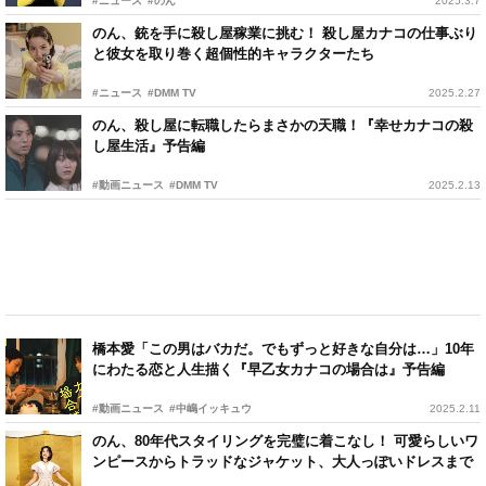
#ニュース
#のん
2025.3.7
のん、銃を手に殺し屋稼業に挑む！ 殺し屋カナコの仕事ぶり
と彼女を取り巻く超個性的キャラクターたち
#ニュース
#DMM TV
2025.2.27
のん、殺し屋に転職したらまさかの天職！『幸せカナコの殺
し屋生活』予告編
#動画ニュース
#DMM TV
2025.2.13
橋本愛「この男はバカだ。でもずっと好きな自分は…」10年
にわたる恋と人生描く『早乙女カナコの場合は』予告編
#動画ニュース
#中嶋イッキュウ
2025.2.11
のん、80年代スタイリングを完璧に着こなし！ 可愛らしいワ
ンピースからトラッドなジャケット、大人っぽいドレスまで