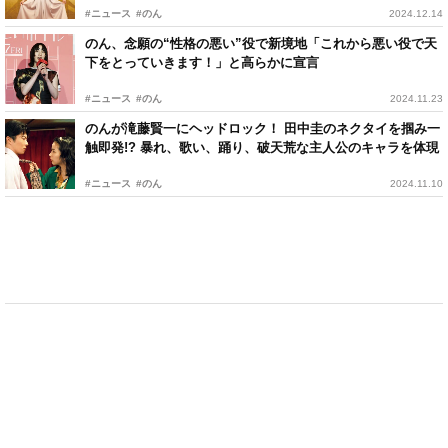
#ニュース
#のん
2024.12.14
のん、念願の“性格の悪い”役で新境地「これから悪い役で天
下をとっていきます！」と高らかに宣言
#ニュース
#のん
2024.11.23
のんが滝藤賢一にヘッドロック！ 田中圭のネクタイを掴み一
触即発!? 暴れ、歌い、踊り、破天荒な主人公のキャラを体現
#ニュース
#のん
2024.11.10