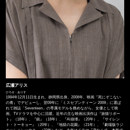
広瀬アリス
ひろせ・ありす
1994年12月11日生まれ、静岡県出身。2008年、映画『死にぞこない
の青』でデビューし、翌09年に「ミスセブンティーン 2009」に選ば
れて雑誌「Seventeen」の専属モデルを務めながら、女優として映
画、TVドラマを中心に活躍。近年の主な映画出演作は『旅猫リポー
ト』（18年）、『銃』（18年）、『AI崩壊』（20年）、『サイレン
ト・トーキョー』（20年）、『地獄の花園』（21年）、『劇場版ラジ