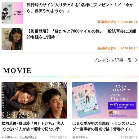
沢村玲のサイン入りチェキを1名様にプレゼント！／『今か
ら、親友やめようか。』
応募締め切り： 2026.08.14
【監督登壇】『猫たちと7000マイルの旅』一般試写会に10組
20名様をご招待！
応募締め切り： 2026.08.15
プレゼント記事一覧
MOVIE
松岡茉優×成田凌『男ともだち』 恋人
はるな愛が初の母親役 トランスジェン
ではない2人が紡ぐ曖昧で切ない予告
ダー当事者の視点で描く青春タイムス
編解禁
リップコメディ
#chilldspot
#三島有紀子
2026.08.10
#LGBTQ＋
2026.08.09