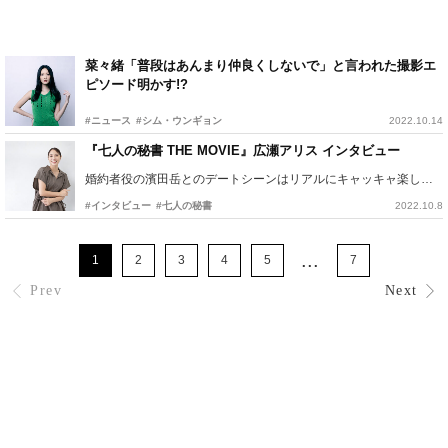
菜々緒「普段はあんまり仲良くしないで」と言われた撮影エ
ピソード明かす!?
#ニュース
#シム・ウンギョン
2022.10.14
『七人の秘書 THE MOVIE』広瀬アリス インタビュー
婚約者役の濱田岳とのデートシーンはリアルにキャッキャ楽しんだ！
#インタビュー
#七人の秘書
2022.10.8
...
1
2
3
4
5
7
Prev
Next