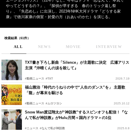
エーションハウス』（22年）など。今年はドラマ『恋なんて、本気で
やってどうするの？』、『探偵が早すぎる 春のトリック返し祭
り』、『失恋めし』に出演し、2023年NHK大河ドラマ『どうする家
康』で徳川家康の側室・於愛の方（おあいのかた）を演じる。
検索結果（61件）
ALL
NEWS
MOVIE
INTERVIEW
TXT書き下ろし新曲「Silence」が主題歌に決定 広瀬アリス
主演『沖晴くんの涙を殺して』
#動画ニュース
#TXT
2026.7.19
福山雅治「時代のうねりの中で“人生のダンス”を」 主題歌
「龍」が幕末を駆ける
#動画ニュース
#ムロツヨシ
2025.10.12
Snow Man渡辺翔太が“神説教”するスピンオフも配信！『な
んで私が神説教』がHulu月間＜国内ドラマ＞の1位
#ニュース
#なんで私が神説教
2025.6.8