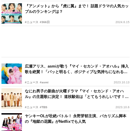
『アンメット』から『虎に翼』まで！ 話題ドラマの人気カッ
プルのランキングは？
#ニュース
#366日
2024.6.15
広瀬アリス、asmiが歌う『マイ・セカンド・アオハル』挿入
歌を絶賛！「パッと明るく、ポジティブな気持ちになれる楽
曲」
#ニュース
#asmi
2023.10.13
なにわ男子の新曲が火曜ドラマ『マイ・セカンド・アオハ
ル』の主題歌に決定！ 道枝駿佑は「とてもうれしいです！」
と喜びのコメント
#ニュース
#TBS
2023.10.6
ヤンキーOLが壮絶バトル！ 永野芽郁主演、バカリズム脚本
の『地獄の花園』がNetflixでも人気