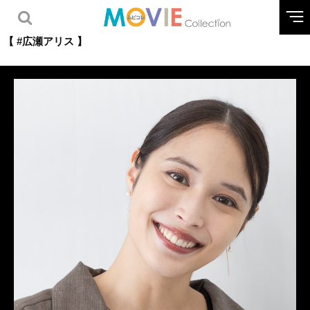
【 #広瀬アリス 】