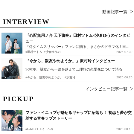
動画記事一覧
INTERVIEW
『心配無用ノ介 天下御免』田村ツトム×沙倉ゆうのインタビ
ュー
『侍タイムスリッパー』ファンに贈る、まさかのドラマ化！田村ツトム×沙倉ゆうのが語る『心配無用ノ介』撮影秘話
#田村ツトム
#沙倉ゆうの
2026.07.30
『今から、親友やめようか。』沢村玲インタビュー
沢村玲、親友から一線を越えて…理想の恋愛像について語る
#今から、親友やめようか。
#沢村玲
2026.06.20
インタビュー記事一覧
PICKUP
ファン・イニョプが魅せるギャップに沼落ち！ 初恋と夢が交
差する青春ラブストーリー
#U-NEXT
#イ・ヘリ
2026.08.10